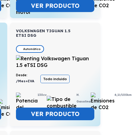
VER PRODUCTO
VOLKSWAGEN TIGUAN 1.5
ETSI DSG
Automático
Desde:
Todo incluido
/Mes+IVA
130cv
H.
6,1l/100km
5,2l/100km
Gasolina
VER PRODUCTO