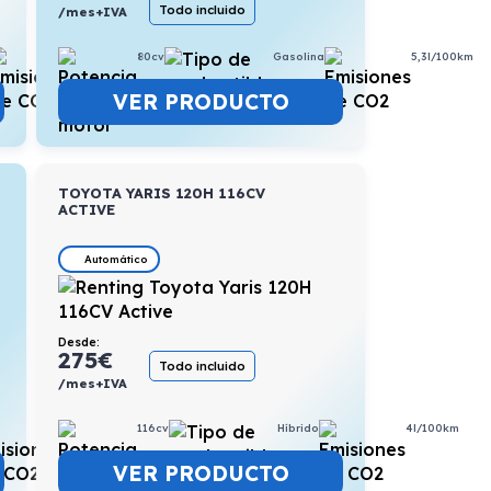
Todo incluido
/mes+IVA
80cv
Gasolina
5,3l/100km
5,2l/100km
VER PRODUCTO
TOYOTA YARIS 120H 116CV
ACTIVE
Automático
Desde:
275
€
Todo incluido
/mes+IVA
4,5l/100km
116cv
Híbrido
4l/100km
VER PRODUCTO