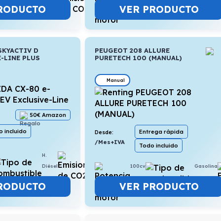
RODUCTO
VER PRODUCTO
SKYACTIV D
PEUGEOT 208 ALLURE
-LINE PLUS
PURETECH 100 (MANUAL)
Manual
50€ Amazon
 incluido
Entrega rápida
Desde:
/Mes+IVA
Todo incluido
H.
5,8l/100km
100cv
Gasolina
Diésel
VER PRODUCTO
RODUCTO