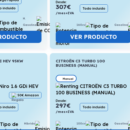
rega rápida
Desde:
307
€
 incluido
Todo incluido
/mes+IVA
H.
5,3l/100km
Gasolina
160cv
Gasolina
RODUCTO
VER PRODUCTO
DI HEV 95KW
CITROËN C3 TURBO 100
BUSINESS (MANUAL)
Manual
50€ Amazon
Desde:
297
€
 incluido
Todo incluido
/mes+IVA
Híbrido
4,4l/100km
100cv
Gasolina