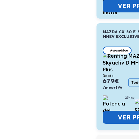
VER P
MAZDA CX-80 E-
MHEV EXCLUSIVE
Automático
Desde:
679
€
Todo
/mes+IVA
254cv
VER P