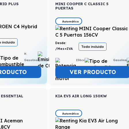
RID PLUS
MINI COOPER C CLASSIC 5
PUERTAS
Automático
 incluido
Desde:
Todo incluido
/Mes+IVA
H.
4,7l/100km
156cv
Gasolina
Gasolina
VER PRODUCTO
RODUCTO
 ESSENTIAL
KIA EV3 AIR LONG 150KW
Automático