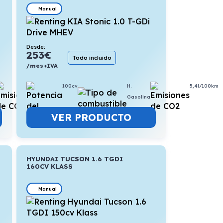
Manual
Desde:
253
€
Todo incluido
/mes+IVA
5,2l/100km
100cv
H.
5,4l/100km
Gasolina
VER PRODUCTO
HYUNDAI TUCSON 1.6 TGDI
160CV KLASS
Manual