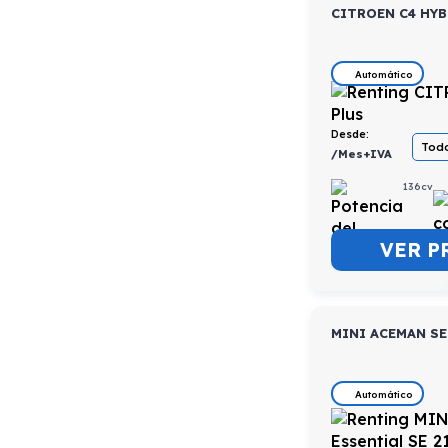
CITROEN C4 HYB
Automático
Desde:
Todo
/Mes+IVA
136cv
VER P
MINI ACEMAN SE
Automático