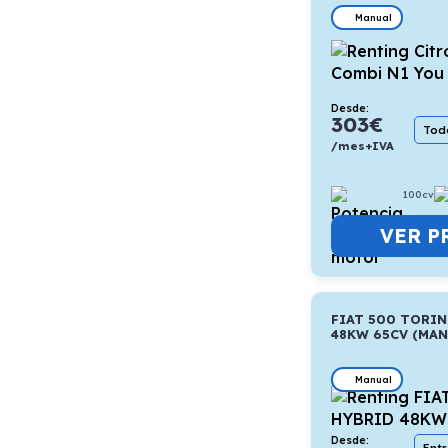
Manual
Desde:
303
€
Todo
/mes+IVA
100cv
VER P
FIAT 500 TORIN
48KW 65CV (MAN
Manual
Desde: