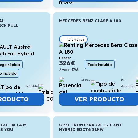
AL
MERCEDES BENZ CLASE A 180
ECH FULL
Automático
Desde:
326
€
Todo incluido
rega rápida
/mes+IVA
 incluido
136cv
H.
Híbrido
4,5l/100km
Gasolina
RODUCTO
VER PRODUCTO
NGO TALLA M
OPEL FRONTERA GS 1.2T XHT
&S YOU
HYBRID EDCT6 81KW