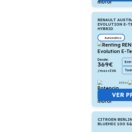
RENAULT AUSTR
EVOLUTION E-T
HYBRID
Automático
Desde:
Ent
369
€
Todo
/mes+IVA
200cv
VER P
CITROEN BERLI
BLUEHDI 100 S