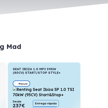
ng Mad
SEAT IBIZA 1.0 MPI 59KW
(80CV) START/STOP STYLE+
Manual
Desde:
Entrega rápida
237
€