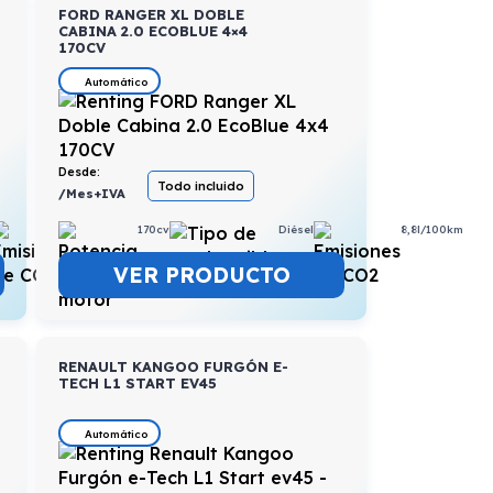
FORD RANGER XL DOBLE
CABINA 2.0 ECOBLUE 4×4
170CV
Automático
Desde:
Todo incluido
/Mes+IVA
6,2l/100km
170cv
Diésel
8,8l/100km
VER PRODUCTO
RENAULT KANGOO FURGÓN E-
TECH L1 START EV45
Automático