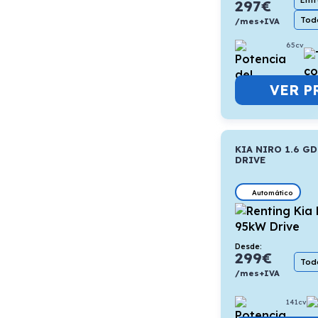
Ent
297
€
Todo
/mes+IVA
65cv
VER P
KIA NIRO 1.6 G
DRIVE
Automático
Desde:
299
€
Todo
/mes+IVA
141cv