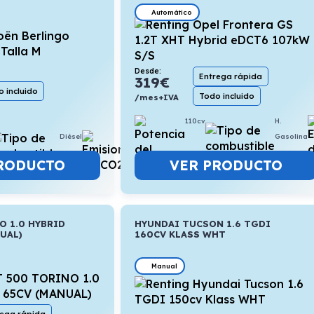
Automático
Desde:
Entrega rápida
319
€
 incluido
Todo incluido
/mes+IVA
110cv
H.
Diésel
5,8l/100km
Gasolina
RODUCTO
VER PRODUCTO
O 1.0 HYBRID
HYUNDAI TUCSON 1.6 TGDI
UAL)
160CV KLASS WHT
Manual