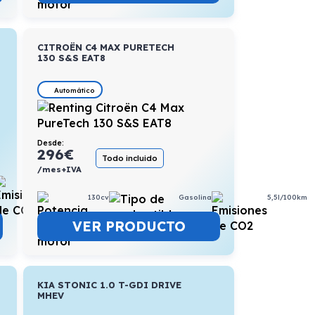
CITROËN C4 MAX PURETECH
130 S&S EAT8
Automático
Desde:
296
€
Todo incluido
/mes+IVA
5,8l/100km
130cv
Gasolina
5,5l/100km
VER PRODUCTO
KIA STONIC 1.0 T-GDI DRIVE
MHEV