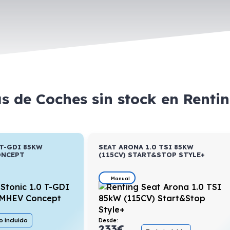
as de Coches sin stock en Renti
 T-GDI 85KW
SEAT ARONA 1.0 TSI 85KW
ONCEPT
(115CV) START&STOP STYLE+
Manual
 incluido
Desde:
233
€