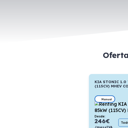
Ofert
KIA STONIC 1.0
(115CV) MHEV C
Manual
Desde:
246
€
Todo
/mes+IVA