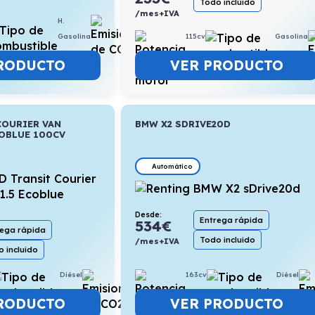
Todo incluido
/mes+IVA
H.
5,5l/100km
Gasolina
115cv
Gasolina
RODUCTO
VER PRODUCTO
COURIER VAN
BMW X2 SDRIVE20D
COBLUE 100CV
Automático
Desde:
Entrega rápida
534
€
rega rápida
Todo incluido
/mes+IVA
 incluido
163cv
Diésel
Diésel
5,2l/100km
VER PRODUCTO
RODUCTO