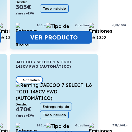
Desde:
303
€
Todo incluido
/mes+IVA
6,8l/100km
160cv
Gasolina
6,8l/100km
VER PRODUCTO
JAECOO 7 SELECT 1.6 TGDI
145CV FWD (AUTOMÁTICO)
Automático
Desde:
Entrega rápida
470
€
Todo incluido
/mes+IVA
5,6l/100km
146cv
Gasolina
7,5l/100km