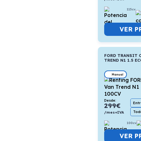
115cv
VER P
FORD TRANSIT 
TREND N1 1.5 E
Manual
Desde:
Ent
299
€
Todo
/mes+IVA
100cv
VER P