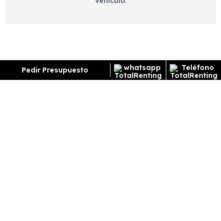
vehículo.
CONTACTA CON NOSOTROS
Pedir Presupuesto
Rellena el formulario de contacto, llámanos o
contacta con nosotros por whatsapp para informarte
de los trámites necesarios y resolver tus dudas
DISFRUTA TU VEHÍCULO
Una vez nos aportes la documentación para el
estudio de viabilidad, procederemos a reservar tu