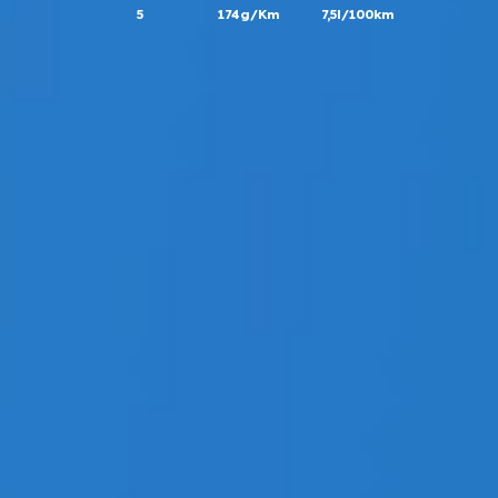
5
174g/Km
7,5l/100km