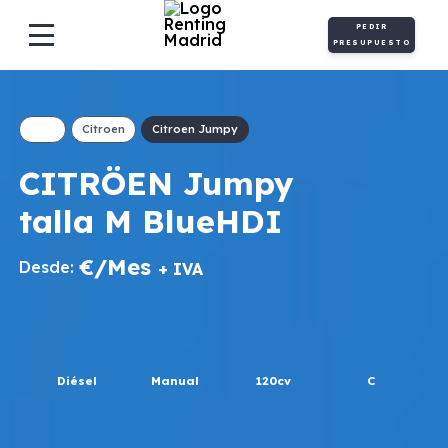
PEDIR
PRESUPUESTO
Citroen
Citroen Jumpy
CITRÖEN Jumpy
talla M BlueHDI
€/Mes
Desde:
+ IVA
Diésel
Manual
120cv
C