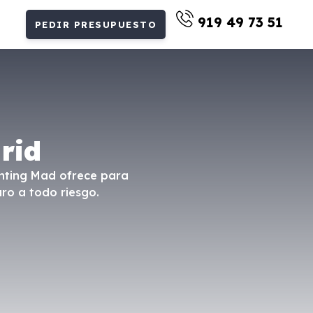
919 49 73 51
PEDIR PRESUPUESTO
rid
enting Mad ofrece para
ro a todo riesgo.