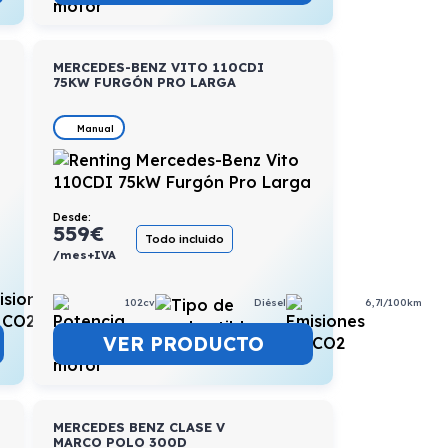
MERCEDES-BENZ VITO 110CDI
75KW FURGÓN PRO LARGA
Manual
Desde:
559
€
Todo incluido
/mes+IVA
5,1l/100km
102cv
Diésel
6,7l/100km
VER PRODUCTO
MERCEDES BENZ CLASE V
MARCO POLO 300D