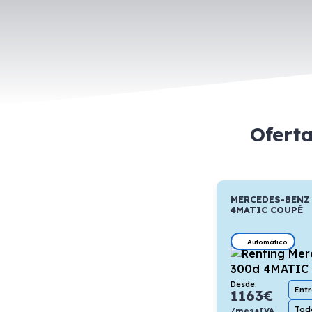
Ofert
MERCEDES-BENZ
4MATIC COUPÉ
Automático
Desde:
Ent
1163
€
Todo
/mes+IVA