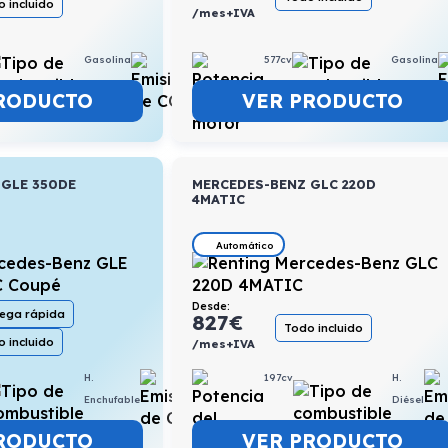
 incluido
/mes+IVA
577cv
Gasolina
Gasolina
12,7l/100km
VER PRODUCTO
RODUCTO
 GLE 350DE
MERCEDES-BENZ GLC 220D
4MATIC
Automático
Desde:
rega rápida
827
€
Todo incluido
 incluido
/mes+IVA
197cv
H.
H.
0,5l/100km
Diésel
Enchufable
VER PRODUCTO
RODUCTO