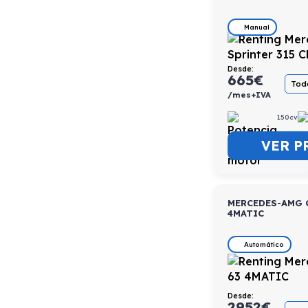
Manual
Desde:
665
€
Todo
/mes+IVA
150cv
VER P
MERCEDES-AMG 
4MATIC
Automático
Desde:
2952
€