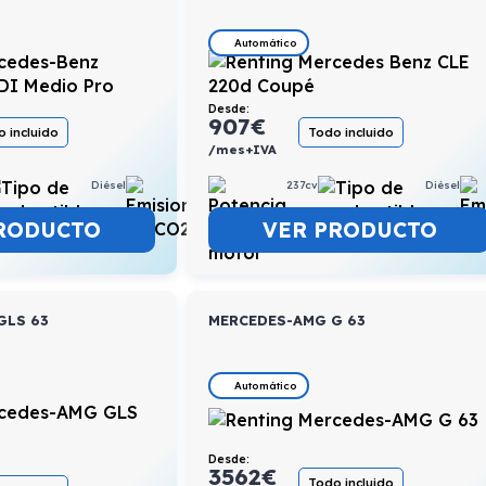
Automático
Desde:
907
€
 incluido
Todo incluido
/mes+IVA
Diésel
8,1l/100km
237cv
Diésel
RODUCTO
VER PRODUCTO
GLS 63
MERCEDES-AMG G 63
Automático
Desde:
3562
€
Todo incluido