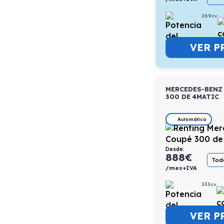
269cv
VER P
MERCEDES-BENZ
300 DE 4MATIC
Automático
Desde:
888
€
Todo
/mes+IVA
333cv
VER P