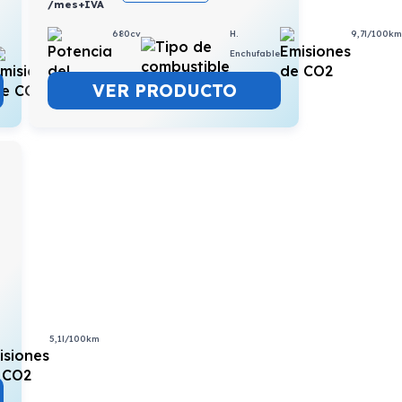
/mes+IVA
680cv
H.
9,7l/100k
15,2l/100km
Enchufable
VER PRODUCTO
5,1l/100km