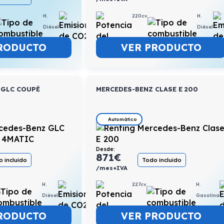
220cv
H.
H.
6,9l/100km
Diésel
Diésel
VER PRODUCTO
RODUCTO
 GLC COUPÉ
MERCEDES-BENZ CLASE E 200
Automático
Desde:
871
€
 incluido
Todo incluido
/mes+IVA
H.
0,4l/100km
227cv
H.
Diésel
Gasolina
RODUCTO
VER PRODUCTO