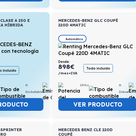
CLASE A 250 E
MERCEDES-BENZ GLC COUPÉ
A HÍBRIDA
220D 4MATIC
Automático
Desde:
898
€
Todo incluido
 incluido
/mes+IVA
197cv
H.
H.
0,8l/100km
Diésel
Enchufable
VER PRODUCTO
RODUCTO
 SPRINTER
MERCEDES BENZ CLE 220D
PRO
COUPÉ