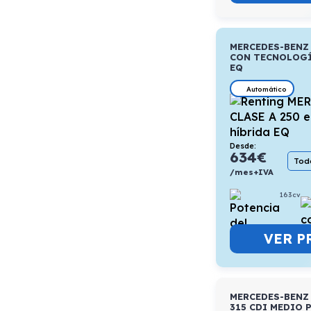
MERCEDES-BENZ 
CON TECNOLOGÍ
EQ
Automático
Desde:
634
€
Todo
/mes+IVA
163cv
VER P
MERCEDES-BENZ
315 CDI MEDIO 