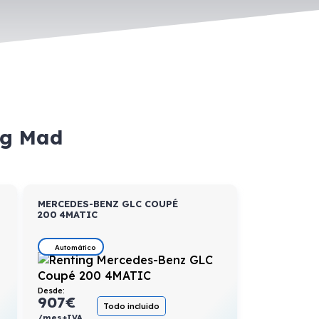
ng Mad
MERCEDES-BENZ GLC COUPÉ
200 4MATIC
Automático
Desde:
907
€
Todo incluido
/mes+IVA