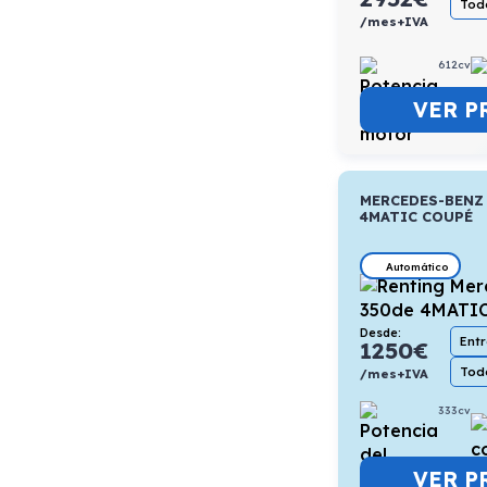
Todo
/mes+IVA
612cv
VER P
MERCEDES-BENZ
4MATIC COUPÉ
Automático
Desde:
Ent
1250
€
Todo
/mes+IVA
333cv
VER P