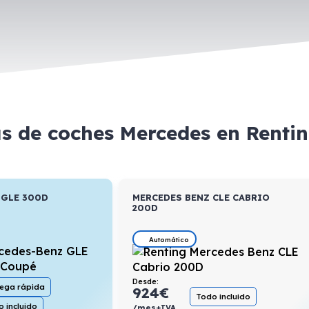
as de coches Mercedes en Renti
 GLE 300D
MERCEDES BENZ CLE CABRIO
200D
Automático
Desde:
rega rápida
924
€
Todo incluido
 incluido
/mes+IVA