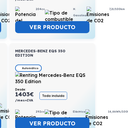
4,9l/100km
204cv
H.
7,2l/100km
Gasolina
VER PRODUCTO
MERCEDES-BENZ EQS 350
EDITION
Automático
Desde:
1403
€
Todo incluido
/mes+IVA
6,4l/100km
292cv
Eléctrico
16,6kWh/10
VER PRODUCTO