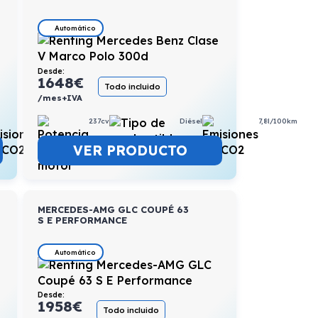
Automático
Desde:
1648
€
Todo incluido
/mes+IVA
4,7l/100km
237cv
Diésel
7,8l/100km
VER PRODUCTO
MERCEDES-AMG GLC COUPÉ 63
S E PERFORMANCE
Automático
Desde:
1958
€
Todo incluido