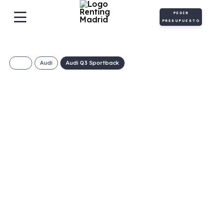
PEDIR
PRESUPUESTO
Audi
Audi Q3 Sportback
Audi Q3 Sportback
S-Line 35 TDI S
Tronic
€/Mes
Desde:
+ IVA
Diésel
Automático
150cv
C