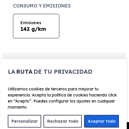
CONSUMO Y EMISIONES
Emisiones
142 g/km
EQUIPAMIENTO Audi Q3
LA
RUTA
DE TU PRIVACIDAD
Sportback S-Line 35 TDI S
Tronic
Utilizamos cookies de terceros para mejorar tu
experiencia. Acepta la política de cookies haciendo click
en “Acepto”. Puedes configurar los ajustes en cualquier
momento.
Exterior
Interior
Tecnología
Seguridad
Personalizar
Rechazar todo
Aceptar todo
Llantas de aleación ligera de 19" con diseño
Pedir Presupuesto