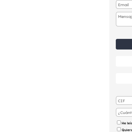
tintivo
Puertas
Emisiones
Consumo
C
4
176g/Km
6,7l/100km
He le
Quiero