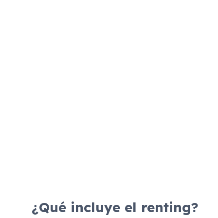
Combustible
Transmisión
Motor
Dis
Diésel
Manual
130cv
¿Qué incluye el renting?