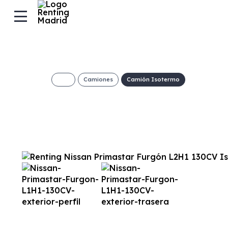
Camiones
Camión Isotermo
Nissan Primasta
130CV Isotermo 
Congelación
€/Mes
Desde:
+ IVA