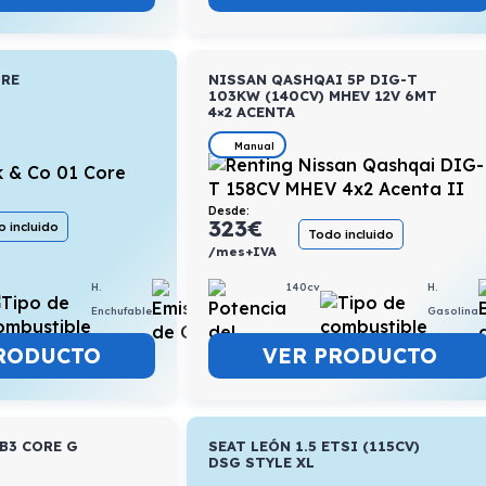
ORE
NISSAN QASHQAI 5P DIG-T
103KW (140CV) MHEV 12V 6MT
4×2 ACENTA
Manual
Desde:
323
€
 incluido
Todo incluido
/mes+IVA
H.
0,9l/100km
140cv
H.
Enchufable
Gasolina
RODUCTO
VER PRODUCTO
 B3 CORE G
SEAT LEÓN 1.5 ETSI (115CV)
DSG STYLE XL