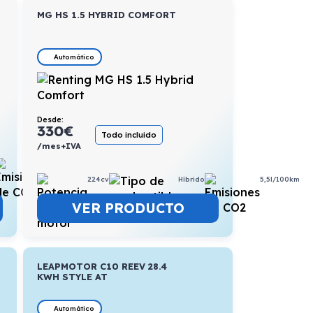
MG HS 1.5 HYBRID COMFORT
Automático
Desde:
330
€
Todo incluido
/mes+IVA
6,1l/100km
224cv
Híbrido
5,5l/100km
VER PRODUCTO
LEAPMOTOR C10 REEV 28.4
KWH STYLE AT
Automático