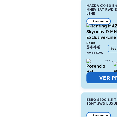
MAZDA CX-60 E-
MHEV 8AT RWD E
LINE
Automático
Desde:
544
€
Todo
/mes+IVA
200cv
VER P
EBRO S700 1.5 
1DHT 2WD LUXU
Automático