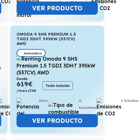
VER PRODUCTO
OMODA 9 SHS PREMIUM 1.5
TGDI 3DHT 395KW (537CV)
AWD
Automático
Desde:
619
€
Todo incluido
/mes+IVA
5,6l/100km
537cv
H.
1,7l/100km
Enchufable
VER PRODUCTO