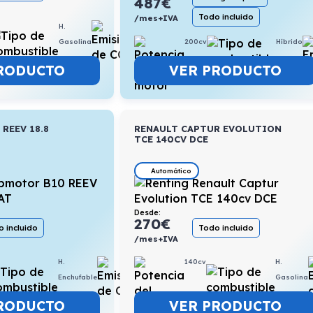
487
€
Todo incluido
/mes+IVA
H.
5,8l/100km
Gasolina
200cv
Híbrido
RODUCTO
VER PRODUCTO
REEV 18.8
RENAULT CAPTUR EVOLUTION
TCE 140CV DCE
Automático
Desde:
270
€
 incluido
Todo incluido
/mes+IVA
H.
0,4l/100km
140cv
H.
Enchufable
Gasolina
RODUCTO
VER PRODUCTO