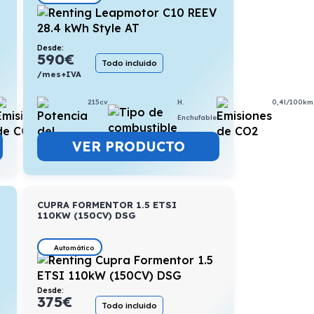
Desde:
590
€
Todo incluido
/mes+IVA
215cv
H.
0,4l/100km
6,3l/100km
Enchufable
VER PRODUCTO
CUPRA FORMENTOR 1.5 ETSI
110KW (150CV) DSG
Automático
Desde:
375
€
Todo incluido