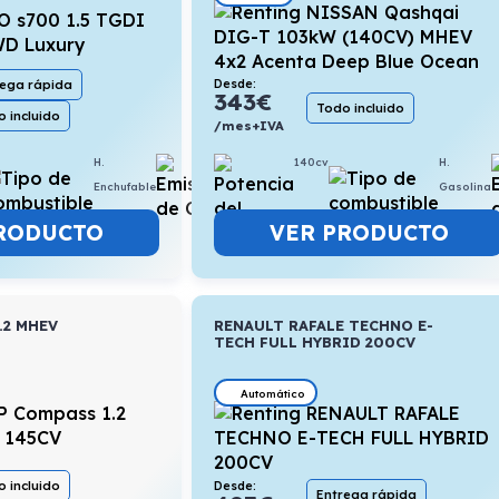
Desde:
rega rápida
343
€
Todo incluido
 incluido
/mes+IVA
H.
0,8l/100km
140cv
H.
Enchufable
Gasolina
RODUCTO
VER PRODUCTO
.2 MHEV
RENAULT RAFALE TECHNO E-
V
TECH FULL HYBRID 200CV
Automático
Desde:
 incluido
Entrega rápida