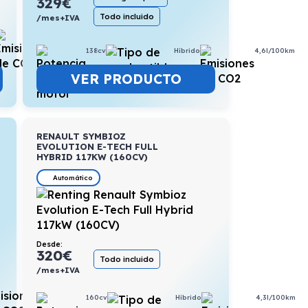
329
€
Todo incluido
/mes+IVA
5,6l/100km
138cv
Híbrido
4,6l/100km
VER PRODUCTO
RENAULT SYMBIOZ
EVOLUTION E-TECH FULL
HYBRID 117KW (160CV)
Automático
Desde:
320
€
Todo incluido
/mes+IVA
4,5l/100km
160cv
Híbrido
4,3l/100km