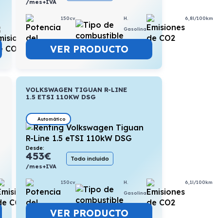
/mes+IVA
150cv
H.
6,8l/100km
Gasolina
4,7l/100km
VER PRODUCTO
VOLKSWAGEN TIGUAN R-LINE
1.5 ETSI 110KW DSG
Automático
Desde:
453
€
Todo incluido
/mes+IVA
5,9l/100km
150cv
H.
6,1l/100km
Gasolina
VER PRODUCTO