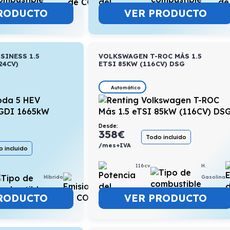
VER PRODUCTO
RODUCTO
SINESS 1.5
VOLKSWAGEN T-ROC MÁS 1.5
24CV)
ETSI 85KW (116CV) DSG
Automático
Desde:
358
€
Todo incluido
/mes+IVA
 incluido
116cv
H.
Híbrido
5,4l/100km
Gasolina
RODUCTO
VER PRODUCTO