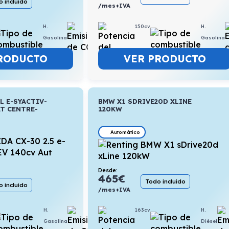
 incluido
/mes+IVA
150cv
H.
H.
5,3l/100km
Gasolina
Gasolina
VER PRODUCTO
RODUCTO
L E-SYACTIV-
BMW X1 SDRIVE20D XLINE
T CENTRE-
120KW
Automático
Desde:
465
€
Todo incluido
 incluido
/mes+IVA
163cv
H.
H.
6l/100km
Diésel
Gasolina