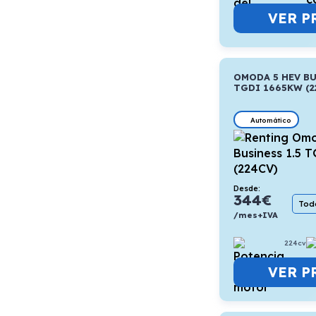
VER P
OMODA 5 HEV BU
TGDI 1665KW (2
Automático
Desde:
344
€
Todo
/mes+IVA
224cv
VER P