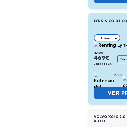
LYNK & CO 01 C
Automático
Desde:
469
€
Todo
/mes+IVA
276cv
VER P
VOLVO XC40 2.0
AUTO