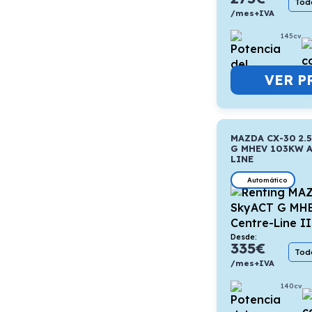
Todo
/mes+IVA
145cv
VER P
MAZDA CX-30 2.5
G MHEV 103KW A
LINE
Automático
Desde:
335
€
Todo
/mes+IVA
140cv