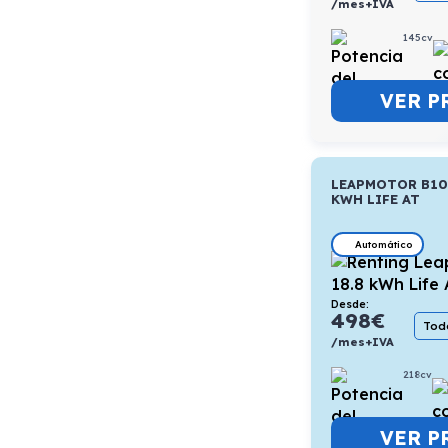
/mes+IVA
145cv
VER P
LEAPMOTOR B10 
KWH LIFE AT
Automático
Desde:
498
€
Todo
/mes+IVA
218cv
VER P