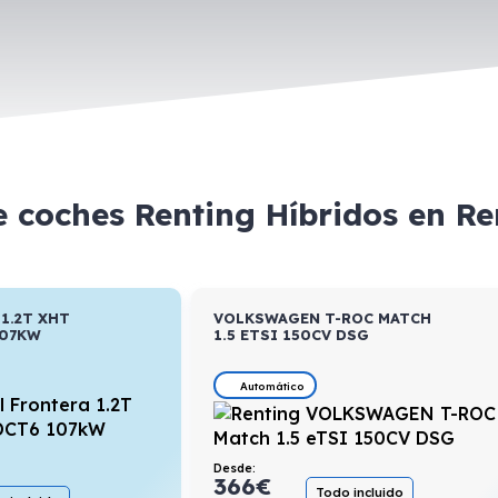
e coches Renting Híbridos en R
1.2T XHT
VOLKSWAGEN T-ROC MATCH
107KW
1.5 ETSI 150CV DSG
Automático
Desde:
366
€
Todo incluido