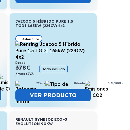
JAECOO 5 HÍBRIDO PURE 1.5
TGDI 165KW (224CV) 4×2
Automático
Desde:
378
€
Todo incluido
/mes+IVA
6,4l/100km
224cv
Híbrido
5,3l/100km
VER PRODUCTO
RENAULT SYMBIOZ ECO-G
EVOLUTION 90KW