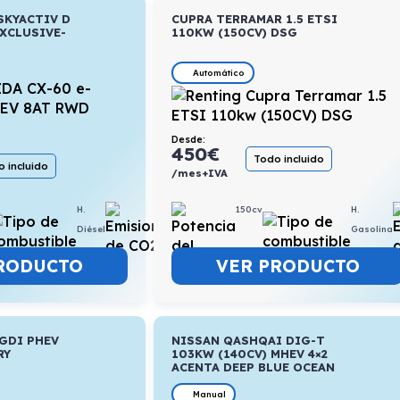
SKYACTIV D
CUPRA TERRAMAR 1.5 ETSI
XCLUSIVE-
110KW (150CV) DSG
Automático
Desde:
450
€
Todo incluido
 incluido
/mes+IVA
150cv
H.
H.
5l/100km
Gasolina
Diésel
VER PRODUCTO
RODUCTO
TGDI PHEV
NISSAN QASHQAI DIG-T
RY
103KW (140CV) MHEV 4×2
ACENTA DEEP BLUE OCEAN
Manual