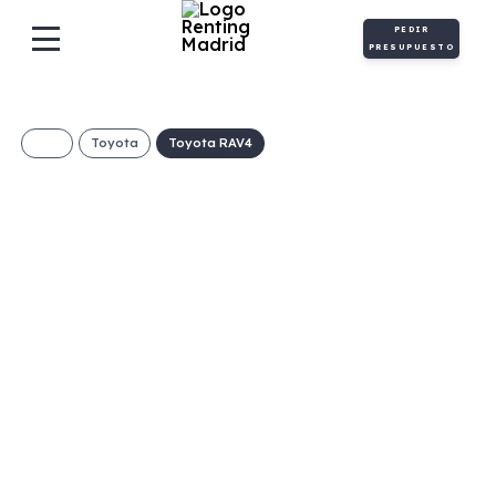
PEDIR
PRESUPUESTO
Toyota
Toyota RAV4
TOYOTA RAV4 220H
Advance
€/Mes
Desde:
+ IVA
Híbrido
Automático
218cv
ECO