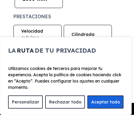
PRESTACIONES
Velocidad
Cilindrada
máxima
2.487 cc
180 km/h
LA
RUTA
DE TU PRIVACIDAD
Aceleración
Tracción
8,4 seg
Delantera
Utilizamos cookies de terceros para mejorar tu
experiencia. Acepta la política de cookies haciendo click
en “Acepto”. Puedes configurar los ajustes en cualquier
CONSUMO Y EMISIONES
momento.
Emisiones
Personalizar
Rechazar todo
Aceptar todo
129 g/km
Pedir Presupuesto