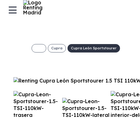
Cupra
Cupra León Sportstourer
Cupra León Sport
110kW
€/Mes
Desde:
+ IVA