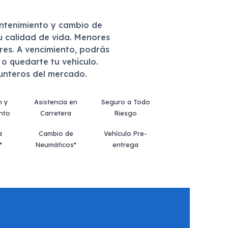
antenimiento y cambio de
u calidad de vida. Menores
eres. A vencimiento, podrás
r o quedarte tu vehículo.
punteros del mercado.
n y
Asistencia en
Seguro a Todo
nto
Carretera
Riesgo
a
Cambio de
Vehículo Pre-
*
Neumáticos*
entrega