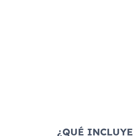
Combustible
Transmisión
Motor
Dis
Gasolina
Manual
150cv
¿QUÉ INCLUYE