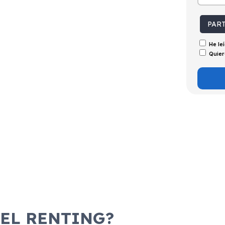
tintivo
Puertas
Emisiones
Consumo
C
5
133g/Km
5,9l/100km
PAR
He le
Quier
 EL RENTING?