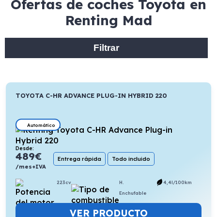
Ofertas de coches Toyota en
Renting Mad
Filtrar
TOYOTA C-HR ADVANCE PLUG-IN HYBRID 220
Automático
Desde:
489
€
Entrega rápida
Todo incluido
/mes+IVA
223cv
H.
4,4l/100km
Enchufable
VER PRODUCTO