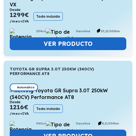
Desde:
1299
€
Todo incluido
/mes+IVA
204cv
Gasolina
10,2l/100km
VER PRODUCTO
TOYOTA GR SUPRA 3.0T 250KW (340CV)
PERFORMANCE AT8
Automático
Desde:
1216
€
Todo incluido
/mes+IVA
340cv
Gasolina
8,1l/100km