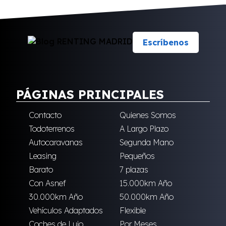
Escríbenos
PÁGINAS PRINCIPALES
Contacto
Quienes Somos
Todoterrenos
A Largo Plazo
Autocaravanas
Segunda Mano
Leasing
Pequeños
Barato
7 plazas
Con Asnef
15.000km Año
30.000km Año
50.000km Año
Vehículos Adaptados
Flexible
Coches de Lujo
Por Meses