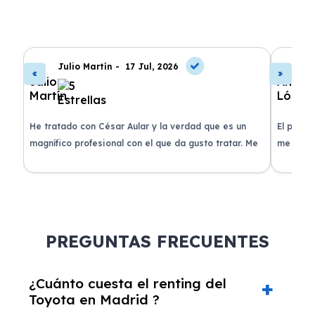
Julio Martín -
17 Jul, 2026
A
de
He tratado con César Aular y la verdad que es un
El proce
 que
magnífico profesional con el que da gusto tratar. Me
me atend
entregaron el coche en menos de 30 días. ¡Lo
claridad
o
recomiendo un montón, muchas gracias!
plazo ac
condicio
PREGUNTAS FRECUENTES
¿Cuánto cuesta el renting del
Toyota en Madrid ?