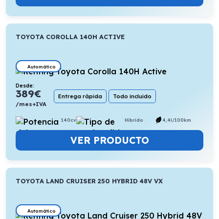
TOYOTA COROLLA 140H ACTIVE
Automático
Desde:
389
€
Entrega rápida
Todo incluido
/mes+IVA
140cv
Híbrido
4,4l/100km
VER PRODUCTO
TOYOTA LAND CRUISER 250 HYBRID 48V VX
Automático