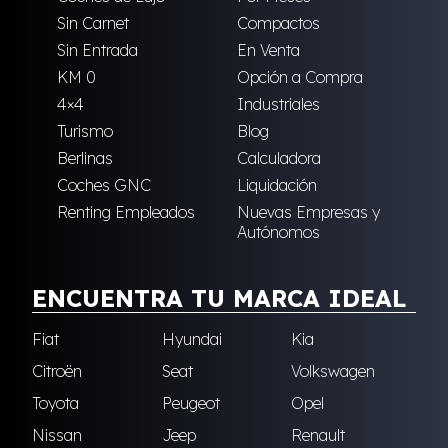
Sin Carnet
Compactos
Sin Entrada
En Venta
KM 0
Opción a Compra
4×4
Industriales
Turismo
Blog
Berlinas
Calculadora
Coches GNC
Liquidación
Renting Empleados
Nuevas Empresas y
Autónomos
ENCUENTRA TU MARCA IDEAL
Fiat
Hyundai
Kia
Citroën
Seat
Volkswagen
Toyota
Peugeot
Opel
Nissan
Jeep
Renault