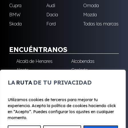
Cupra
Audi
Omoda
BMW
Dacia
Mazda
Skoda
Ford
Todas las marcas
ENCUÉNTRANOS
Alcalá de Henares
Alcobendas
Algete
Coslada
Fuenlabrada
Leganés
LA
RUTA
DE TU PRIVACIDAD
Majadahonda
Robledo de Chavela
San Sebastián de los
Villalba
Utilizamos cookies de terceros para mejorar tu
Reyes
experiencia. Acepta la política de cookies haciendo click
en “Acepto”. Puedes configurar los ajustes en cualquier
momento.