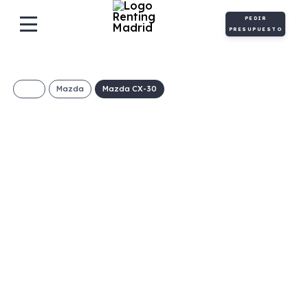
PEDIR
PRESUPUESTO
Mazda
Mazda CX-30
MAZDA CX-30 e-
SYACTIV-G MHEV
Centre-line
€/Mes
Desde:
+ IVA
Híbrido
Manual
140cv
ECO
gasolina