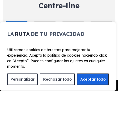
Centre-line
Exterior
Interior
Tecnología
Seguridad
LA
RUTA
DE TU PRIVACIDAD
Sistema de control de luces de largo alcance (HBC)
Spoiler techo
Utilizamos cookies de terceros para mejorar tu
Retrovisores exteriores con plegado automático
experiencia. Acepta la política de cookies haciendo click
en “Acepto”. Puedes configurar los ajustes en cualquier
Faros delanteros y traseros LED
momento.
Limpiaparabrisas con descongelador
Llantas de aleación 18" - 46 cm Silver Metallic
Personalizar
Rechazar todo
Aceptar todo
Pedir Presupuesto
Luces diurnas halógenas
Retrovisor exterior (conductor) con anti-
deslumbramiento automático
Retrovisores exteriores calefactados y ajustables
eléctricamente