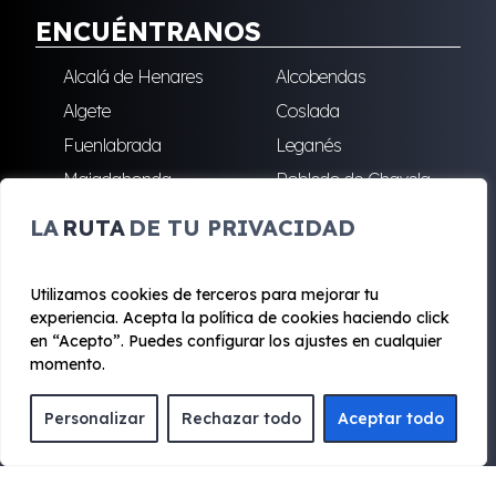
ENCUÉNTRANOS
Alcalá de Henares
Alcobendas
Algete
Coslada
Fuenlabrada
Leganés
Majadahonda
Robledo de Chavela
San Sebastián de los
Villalba
LA
RUTA
DE TU PRIVACIDAD
Reyes
Utilizamos cookies de terceros para mejorar tu
experiencia. Acepta la política de cookies haciendo click
© 2020 - 2026 Renting Mad
en “Acepto”. Puedes configurar los ajustes en cualquier
Aviso legal y Privacidad
|
Política de cookies
|
Términos
momento.
Personalizar
Rechazar todo
Aceptar todo