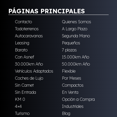
PÁGINAS PRINCIPALES
Contacto
Quienes Somos
Todoterrenos
A Largo Plazo
Autocaravanas
Segunda Mano
Leasing
Pequeños
Barato
7 plazas
Con Asnef
15.000km Año
30.000km Año
50.000km Año
Vehículos Adaptados
Flexible
Coches de Lujo
Por Meses
Sin Carnet
Compactos
Sin Entrada
En Venta
KM 0
Opción a Compra
4×4
Industriales
Turismo
Blog