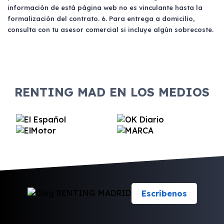
información de está página web no es vinculante hasta la
puede solicitarse un aval para asegurar la
formalización del contrato. 6. Para entrega a domicilio,
contratación sin inconvenientes.
consulta con tu asesor comercial si incluye algún sobrecoste.
RENTING MAD EN LOS MEDIOS
Escríbenos