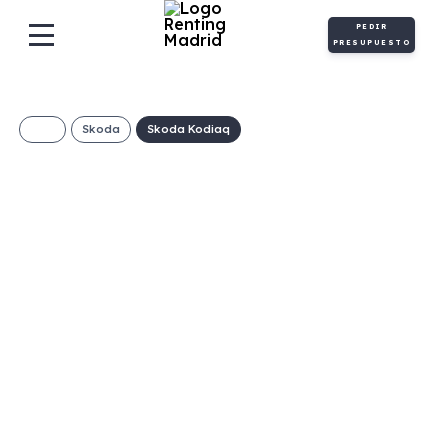
PEDIR
PRESUPUESTO
Skoda
Skoda Kodiaq
SKODA Kodiaq
Sportline 2.0 TDI
150cv DSG
€/Mes
Desde:
+ IVA
Diésel
Automático
150cv
C