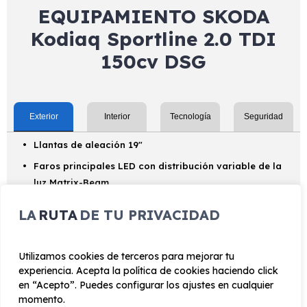
EQUIPAMIENTO SKODA
Kodiaq Sportline 2.0 TDI
150cv DSG
Exterior
Interior
Tecnología
Seguridad
Llantas de aleación 19"
Faros principales LED con distribución variable de la
luz Matrix-Beam
Pilotos traseros LED
LA
RUTA
DE TU PRIVACIDAD
Regulación del alcance de las luces
automática/dinámica
Utilizamos cookies de terceros para mejorar tu
Luz antiniebla trasera
experiencia. Acepta la política de cookies haciendo click
Conexión de intervalos de barrido del
en “Acepto”. Puedes configurar los ajustes en cualquier
momento.
limpiaparabrisas