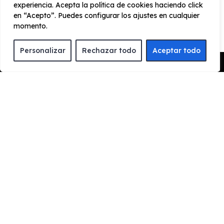
experiencia. Acepta la política de cookies haciendo click
en “Acepto”. Puedes configurar los ajustes en cualquier
Aceleración
Tracción
momento.
3,6 seg
Trasera
Personalizar
Rechazar todo
Aceptar todo
Pedir Presupuesto
CONSUMO Y EMISIONES
Emisiones
98 g/km
¿Cómo funciona el renting?