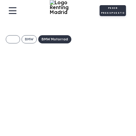
PEDIR
PRESUPUESTO
BMW
BMW Motorrad
BMW F 850 GS
€/Mes
Desde:
+ IVA
Gasolina
Manual
95cv
C
98g/Km
4,2l/100km