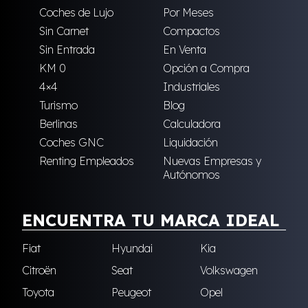
Coches de Lujo
Por Meses
Sin Carnet
Compactos
Sin Entrada
En Venta
KM 0
Opción a Compra
4×4
Industriales
Turismo
Blog
Berlinas
Calculadora
Coches GNC
Liquidación
Renting Empleados
Nuevas Empresas y
Autónomos
ENCUENTRA TU MARCA IDEAL
Fiat
Hyundai
Kia
Citroën
Seat
Volkswagen
Toyota
Peugeot
Opel