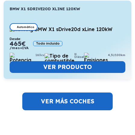
BMW X1 SDRIVE20D XLINE 120KW
Automático
Desde:
465
€
Todo incluido
/mes+IVA
H.
163cv
4,5l/100km
Diésel
VER PRODUCTO
VER MÁS COCHES