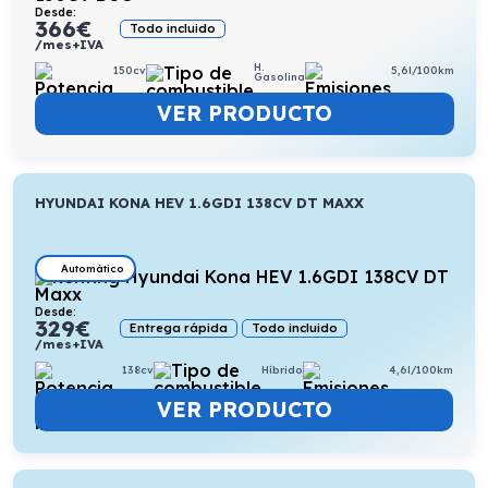
Desde:
366
€
Todo incluido
/mes+IVA
H.
150cv
5,6l/100km
Gasolina
VER PRODUCTO
HYUNDAI KONA HEV 1.6GDI 138CV DT MAXX
Automático
Desde:
329
€
Entrega rápida
Todo incluido
/mes+IVA
138cv
Híbrido
4,6l/100km
VER PRODUCTO