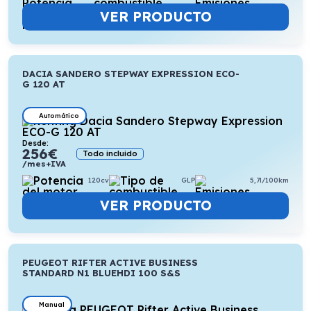
VER PRODUCTO
DACIA SANDERO STEPWAY EXPRESSION ECO-
G 120 AT
Automático
Desde:
256
€
Todo incluido
/mes+IVA
120cv
GLP
5,7l/100km
VER PRODUCTO
PEUGEOT RIFTER ACTIVE BUSINESS
STANDARD N1 BLUEHDI 100 S&S
Manual