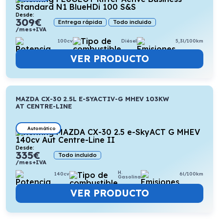
Desde:
309
€
Entrega rápida
Todo incluido
/mes+IVA
100cv
Diésel
5,3l/100km
VER PRODUCTO
MAZDA CX-30 2.5L E-SYACTIV-G MHEV 103KW
AT CENTRE-LINE
Automático
Desde:
335
€
Todo incluido
/mes+IVA
H.
140cv
6l/100km
Gasolina
VER PRODUCTO