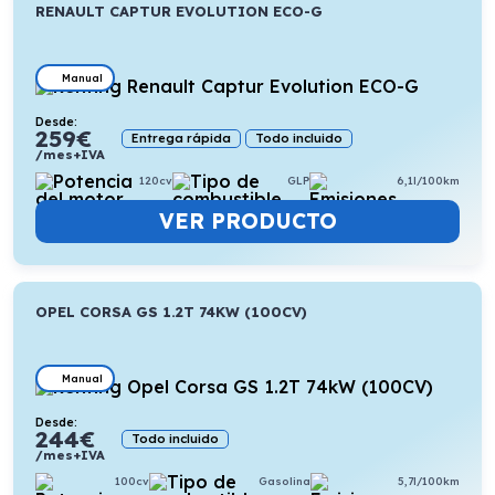
RENAULT CAPTUR EVOLUTION ECO-G
Manual
Desde:
259
€
Entrega rápida
Todo incluido
/mes+IVA
120cv
GLP
6,1l/100km
VER PRODUCTO
OPEL CORSA GS 1.2T 74KW (100CV)
Manual
Desde:
244
€
Todo incluido
/mes+IVA
100cv
Gasolina
5,7l/100km