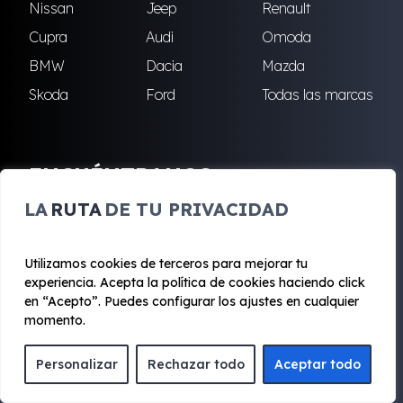
Nissan
Jeep
Renault
Cupra
Audi
Omoda
BMW
Dacia
Mazda
Skoda
Ford
Todas las marcas
ENCUÉNTRANOS
LA
RUTA
DE TU PRIVACIDAD
Alcalá de Henares
Alcobendas
Algete
Coslada
Utilizamos cookies de terceros para mejorar tu
Fuenlabrada
Leganés
experiencia. Acepta la política de cookies haciendo click
Majadahonda
Robledo de Chavela
en “Acepto”. Puedes configurar los ajustes en cualquier
momento.
San Sebastián de los
Villalba
Reyes
Personalizar
Rechazar todo
Aceptar todo