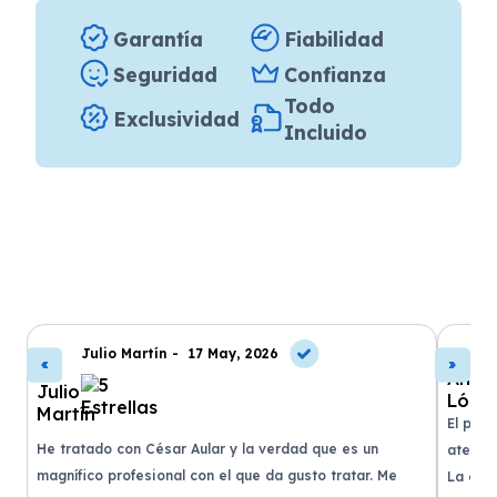
Garantía
Fiabilidad
Seguridad
Confianza
Todo
Exclusividad
Incluido
Julio Martín -
17 May, 2026
El proc
He tratado con César Aular y la verdad que es un
atendi
magnífico profesional con el que da gusto tratar. Me
ar
La entr