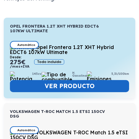
OPEL FRONTERA 1.2T XHT HYBRID EDCT6
107KW ULTIMATE
Automático
Desde:
275
€
Todo incluido
/mes+IVA
H.
145cv
5,3l/100km
Gasolina
VER PRODUCTO
VOLKSWAGEN T-ROC MATCH 1.5 ETSI 150CV
DSG
Automático