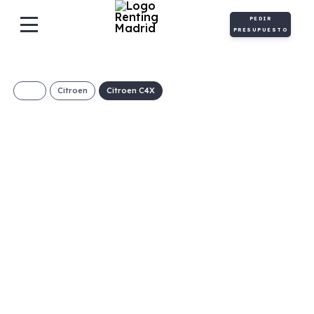
PEDIR
PRESUPUESTO
Citroen
Citroen C4X
CITROEN C4 X
BlueHDi 130 S&S
EAT8 Plus
€/Mes
Desde:
+ IVA
Diésel
Automático
130cv
C