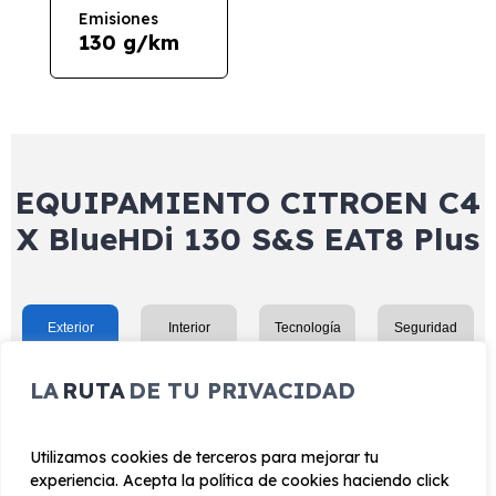
Emisiones
130 g/km
EQUIPAMIENTO CITROEN C4
X BlueHDi 130 S&S EAT8 Plus
Exterior
Interior
Tecnología
Seguridad
Llantas aleación 18" - 46cm aeroblade Gris Anthra
LA
RUTA
DE TU PRIVACIDAD
Tiradores puertas en color carrocería
Retrovisores exteriores negro brillante
Utilizamos cookies de terceros para mejorar tu
Luces diurnas LED delanteras
experiencia. Acepta la política de cookies haciendo click