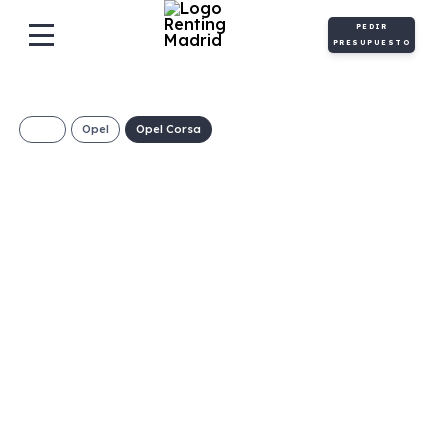
PEDIR
PRESUPUESTO
Opel
Opel Corsa
OPEL CORSA 1.2T
XHL 74KW (100CV)
GS (MANUAL)
280€/Mes
Desde:
+ IVA
Gasolina
Manual
100cv
C