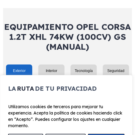
EQUIPAMIENTO OPEL CORSA
1.2T XHL 74KW (100CV) GS
(MANUAL)
Exterior
Interior
Tecnología
Seguridad
Retrovisores exteriores con intermitente integrado
LA
RUTA
DE TU PRIVACIDAD
Retrovisores exteriores ajustables eléctricamente /
desempañables
Utilizamos cookies de terceros para mejorar tu
Retrovisores abatibles interiormente
experiencia. Acepta la política de cookies haciendo click
Retrovisores con intermitentes incorporados
en “Acepto”. Puedes configurar los ajustes en cualquier
momento.
Sensor de lluvia en parabrisas