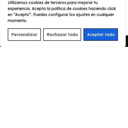
Utilizamos cookies de terceros para mejorar tu
Llantas de aleación 17’’ mecanizada ST-Line
experiencia. Acepta la política de cookies haciendo click
Luces LED traseras
en “Acepto”. Puedes configurar los ajustes en cualquier
momento.
Retrov eléctricos calefactados intermitentes, color
carroc
Personalizar
Rechazar todo
Aceptar todo
Limpiaparabrisas con sensor de lluvia y espejos
Pedir Presupuesto
autocrómicos
¿Cómo funciona el renting?
ENCUENTRA TU FAVORITO
Escoge el vehículo de renting que quieres para
conocer toda la información y características del
vehículo.