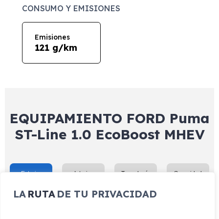
CONSUMO Y EMISIONES
Emisiones
121 g/km
EQUIPAMIENTO FORD Puma
ST-Line 1.0 EcoBoost MHEV
Exterior
Interior
Tecnología
Seguridad
LA
RUTA
DE TU PRIVACIDAD
Cristales privacidad
Faros Full LED