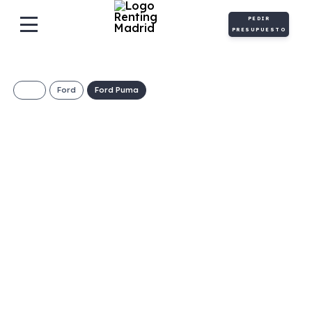
PEDIR
PRESUPUESTO
Ford
Ford Puma
FORD Puma ST-
Line 1.0 EcoBoost
MHEV
€/Mes
Desde:
+ IVA
Híbrido
Manual
125cv
ECO
gasolina