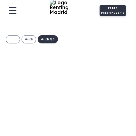
PEDIR
PRESUPUESTO
Audi
Audi Q3
Audi Q3 Advanced
35 Tdi
€/Mes
Desde:
+ IVA
Diésel
Manual
150cv
C