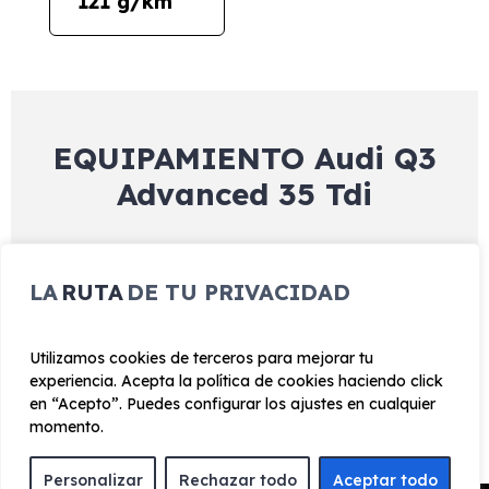
121 g/km
EQUIPAMIENTO Audi Q3
Advanced 35 Tdi
Exterior
Interior
Tecnología
Seguridad
LA
RUTA
DE TU PRIVACIDAD
Regulación automática del alcance de los faros
Utilizamos cookies de terceros para mejorar tu
Sensores automáticos de luz y lluvia
experiencia. Acepta la política de cookies haciendo click
Luz diurna Carcasa de retrovisores en el color de la
en “Acepto”. Puedes configurar los ajustes en cualquier
carrocería
momento.
Barras del techo en aluminio anodizado
Personalizar
Rechazar todo
Aceptar todo
Faros LED Llantas de aleación ligera de 18" de 5