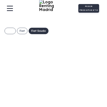
PEDIR
PRESUPUESTO
Fiat
Fiat Scudo
FIAT SCUDO
Furgón L2 120 6
plazas modular
€/Mes
Desde:
+ IVA
Diésel
Manual
120cv
C