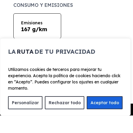
CONSUMO Y EMISIONES
Emisiones
167 g/km
LA
RUTA
DE TU PRIVACIDAD
EQUIPAMIENTO FIAT SCUDO
Utilizamos cookies de terceros para mejorar tu
experiencia. Acepta la política de cookies haciendo click
Furgón L2 120 6 plazas
en “Acepto”. Puedes configurar los ajustes en cualquier
momento.
modular
Personalizar
Rechazar todo
Aceptar todo
Pedir Presupuesto
Exterior
Interior
Tecnología
Seguridad
Faros halógenos