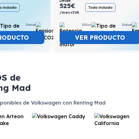
Desde:
525
€
 incluido
Todo incluido
/mes+IVA
Diésel
4,9l/100km
150cv
Diésel
RODUCTO
VER PRODUCTO
OS
de
ing Mad
ponibles de Volkswagen con Renting Mad