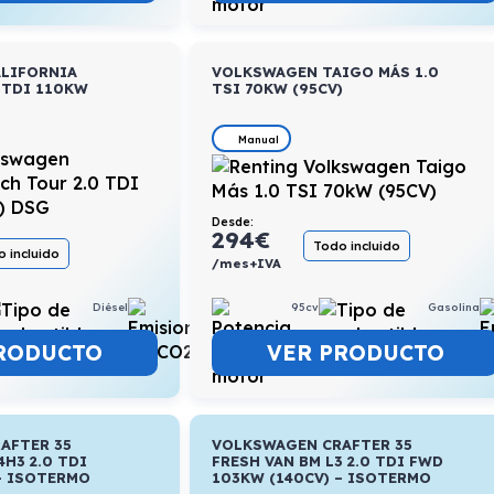
LIFORNIA
VOLKSWAGEN TAIGO MÁS 1.0
 TDI 110KW
TSI 70KW (95CV)
Manual
Desde:
294
€
Todo incluido
 incluido
/mes+IVA
95cv
Gasolina
Diésel
6,6l/100km
VER PRODUCTO
RODUCTO
AFTER 35
VOLKSWAGEN CRAFTER 35
4H3 2.0 TDI
FRESH VAN BM L3 2.0 TDI FWD
– ISOTERMO
103KW (140CV) – ISOTERMO