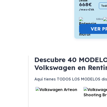
Desde:
668
€
Todo
/mes+IVA
122cv
VER P
Descubre
40 MODEL
Volkswagen en Rent
Aquí tienes TODOS LOS MODELOS dis