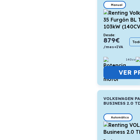
Manual
Desde:
879
€
Todo
/mes+IVA
140cv
VER P
VOLKSWAGEN P
BUSINESS 2.0 T
Automático