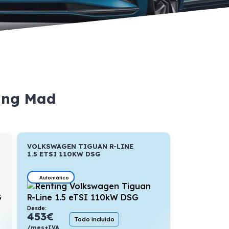
ting Mad
VOLKSWAGEN TIGUAN R-LINE
1.5 ETSI 110KW DSG
Automático
Desde:
453
€
Todo incluido
/mes+IVA