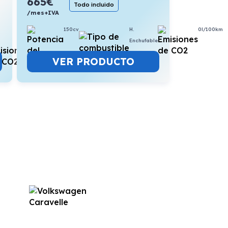
665
€
Todo incluido
/mes+IVA
150cv
H.
0l/100km
5,4l/100km
Enchufable
VER PRODUCTO