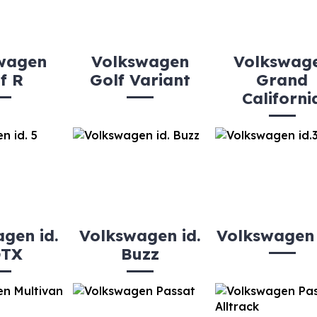
wagen
Volkswagen
Volkswag
f R
Golf Variant
Grand
Californi
gen id.
Volkswagen id.
Volkswagen 
GTX
Buzz