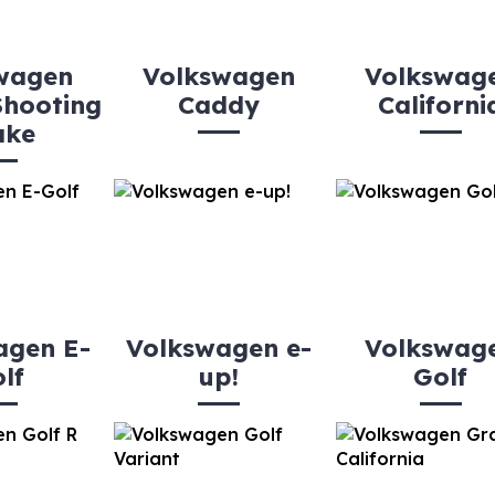
wagen
Volkswagen
Volkswag
Shooting
Caddy
Californi
ake
agen E-
Volkswagen e-
Volkswag
lf
up!
Golf