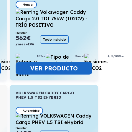
Manual
Desde:
562
€
Todo incluido
/mes+IVA
102cv
Diésel
4,8l/100km
7,6l/100km
VER PRODUCTO
VOLKSWAGEN CADDY CARGO
PHEV 1.5 TSI EHYBRID
Automático
Desde: