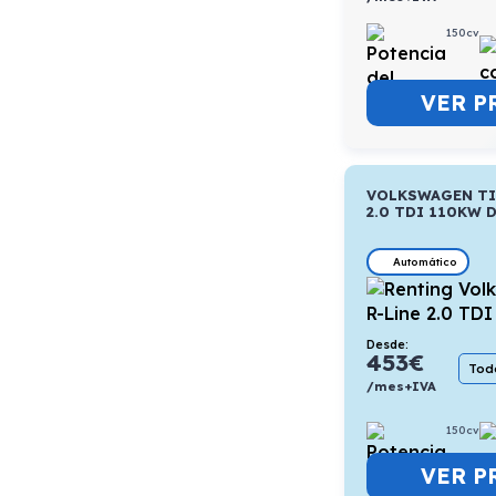
150cv
VER P
VOLKSWAGEN TI
2.0 TDI 110KW 
Automático
Desde:
453
€
Todo
/mes+IVA
150cv
VER P