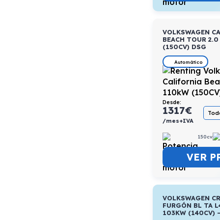
VOLKSWAGEN CA
BEACH TOUR 2.0
(150CV) DSG
Automático
Desde:
1317
€
Todo
/mes+IVA
150cv
VER P
VOLKSWAGEN CR
FURGÓN BL TA L
103KW (140CV) 