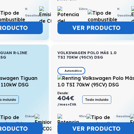
H.
5,6l/100km
116cv
H.
Gasolina
Gasolina
RODUCTO
VER PRODUCTO
GUAN R-LINE
VOLKSWAGEN POLO MÁS 1.0
DSG
TSI 70KW (95CV) DSG
Automático
Desde:
404
€
 incluido
Todo incluido
/mes+IVA
Diésel
5,5l/100km
95cv
Gasolina
RODUCTO
VER PRODUCTO