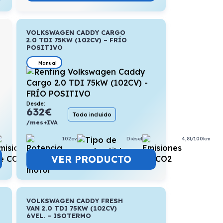
VOLKSWAGEN CADDY CARGO
2.0 TDI 75KW (102CV) – FRÍO
POSITIVO
Manual
Desde:
632
€
Todo incluido
/mes+IVA
5,4l/100km
102cv
Diésel
4,8l/100km
VER PRODUCTO
VOLKSWAGEN CADDY FRESH
VAN 2.0 TDI 75KW (102CV)
6VEL. – ISOTERMO