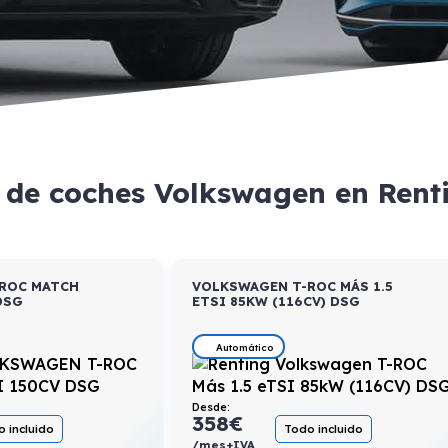
 de coches Volkswagen en Ren
ROC MATCH
VOLKSWAGEN T-ROC MÁS 1.5
DSG
ETSI 85KW (116CV) DSG
Automático
Desde:
358
€
 incluido
Todo incluido
/mes+IVA