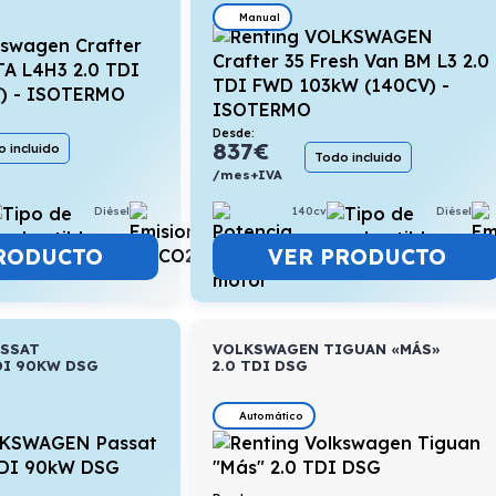
Manual
Desde:
837
€
 incluido
Todo incluido
/mes+IVA
Diésel
8,8l/100km
140cv
Diésel
RODUCTO
VER PRODUCTO
ASSAT
VOLKSWAGEN TIGUAN «MÁS»
DI 90KW DSG
2.0 TDI DSG
Automático