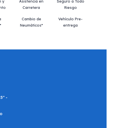
n y
Asistencia en
Seguro a Todo
nto
Carretera
Riesgo
a
Cambio de
Vehículo Pre-
*
Neumáticos*
entrega
5" -
o