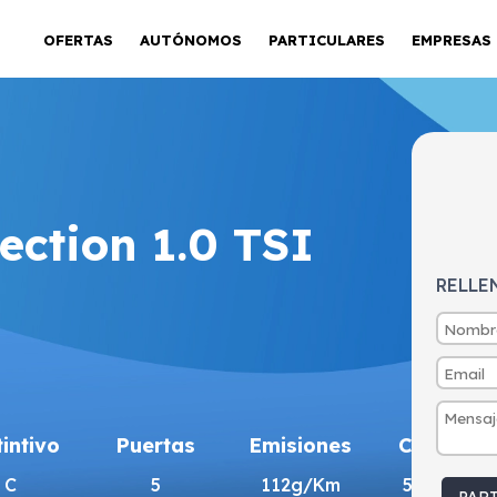
OFERTAS
AUTÓNOMOS
PARTICULARES
EMPRESAS
ection 1.0 TSI
RELLE
tintivo
Puertas
Emisiones
Consumo
C
5
112g/Km
5l/100km