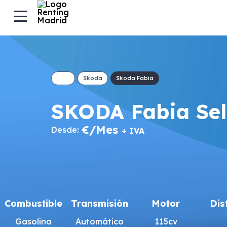
Skoda
Skoda Fabia
SKODA Fabia Sel
€/Mes
Desde:
+ IVA
Combustible
Transmisión
Motor
Dis
Gasolina
Automático
115cv