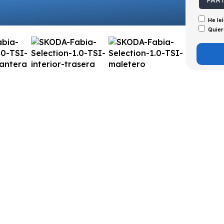
PAR
He le
Quier