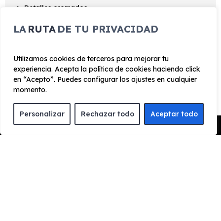
Detalles cromados
Faros antiniebla de LED
LA
RUTA
DE TU PRIVACIDAD
Utilizamos cookies de terceros para mejorar tu
¿Cómo funciona el renting?
experiencia. Acepta la política de cookies haciendo click
en “Acepto”. Puedes configurar los ajustes en cualquier
momento.
Personalizar
Rechazar todo
Aceptar todo
ENCUENTRA TU FAVORITO
Pedir Presupuesto
Escoge el vehículo de renting que quieres para
conocer toda la información y características del
vehículo.