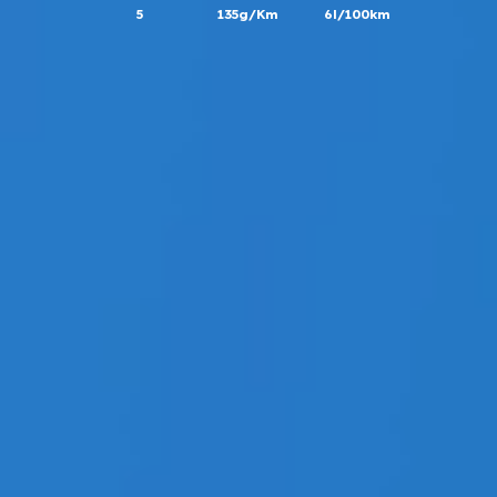
5
135g/Km
6l/100km