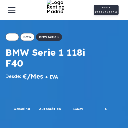
PEDIR
PRESUPUESTO
BMW
BMW Serie 1
BMW Serie 1 118i
F40
€/Mes
Desde:
+ IVA
Gasolina
Automático
136cv
C