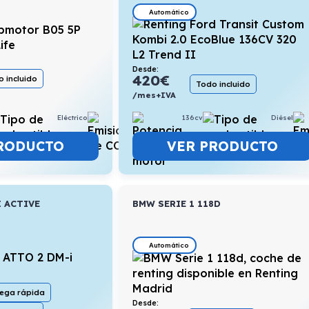
Automático
Desde:
420
€
 incluido
Todo incluido
/mes+IVA
Eléctrico
15,8kWh/100km
136cv
Diésel
RODUCTO
VER PRODUCTO
I ACTIVE
BMW SERIE 1 118D
Automático
rega rápida
Desde: