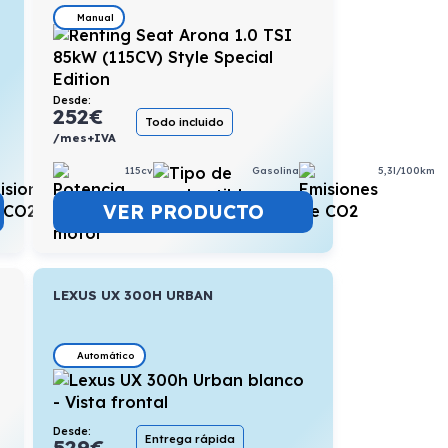
Manual
Desde:
252
€
Todo incluido
/mes+IVA
7,4l/100km
115cv
Gasolina
5,3l/100km
VER PRODUCTO
LEXUS UX 300H URBAN
Automático
Desde:
Entrega rápida
529
€