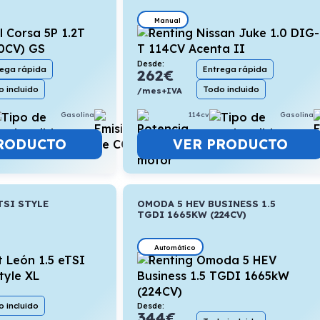
Manual
Desde:
rega rápida
Entrega rápida
262
€
 incluido
Todo incluido
/mes+IVA
Gasolina
5,3l/100km
114cv
Gasolina
RODUCTO
VER PRODUCTO
TSI STYLE
OMODA 5 HEV BUSINESS 1.5
TGDI 1665KW (224CV)
Automático
 incluido
Desde:
344
€