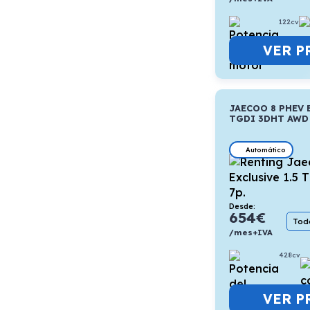
122cv
VER P
JAECOO 8 PHEV 
TGDI 3DHT AWD 
Automático
Desde:
654
€
Todo
/mes+IVA
428cv
VER P