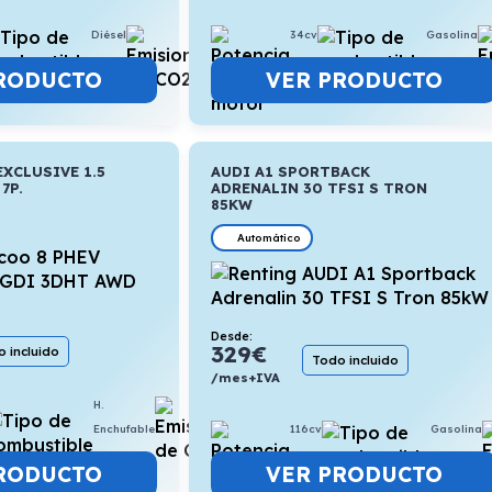
Diésel
4,9l/100km
34cv
Gasolina
RODUCTO
VER PRODUCTO
EXCLUSIVE 1.5
AUDI A1 SPORTBACK
7P.
ADRENALIN 30 TFSI S TRON
85KW
Automático
Desde:
329
€
 incluido
Todo incluido
/mes+IVA
H.
2,1l/100km
116cv
Gasolina
Enchufable
VER PRODUCTO
RODUCTO