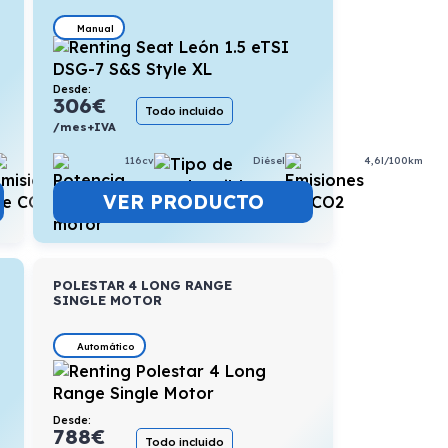
Manual
Desde:
306
€
Todo incluido
/mes+IVA
116cv
Diésel
4,6l/100km
5,8l/100km
VER PRODUCTO
POLESTAR 4 LONG RANGE
SINGLE MOTOR
Automático
Desde:
788
€
Todo incluido