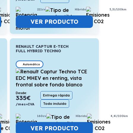
3,5l/100km
211cv
Híbrido
5,3l/100km
VER PRODUCTO
RENAULT CAPTUR E-TECH
FULL HYBRID TECHNO
Automático
Desde:
Entrega rápida
335
€
Todo incluido
/mes+IVA
5,7l/100km
160cv
Híbrido
4,4l/100km
VER PRODUCTO