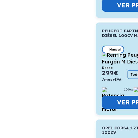
VER P
PEUGEOT PARTN
DIÉSEL 100CV 
Manual
Desde:
299
€
Todo
/mes+IVA
100cv
VER P
OPEL CORSA 1.2
100CV