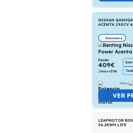
NISSAN QASHQA
ACENTA 190CV A
Automático
Desde:
Ent
409
€
Todo
/mes+IVA
190cv
VER P
LEAPMOTOR B05
56.2KWH LIFE