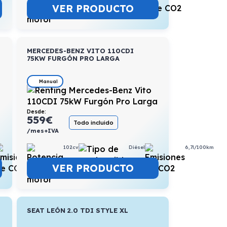
VER PRODUCTO
MERCEDES-BENZ VITO 110CDI
75KW FURGÓN PRO LARGA
Manual
Desde:
559
€
Todo incluido
/mes+IVA
5,2l/100km
102cv
Diésel
6,7l/100km
VER PRODUCTO
SEAT LEÓN 2.0 TDI STYLE XL