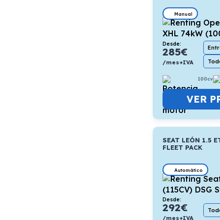
Manual
Desde:
Ent
285
€
Todo
/mes+IVA
100cv
VER P
SEAT LEÓN 1.5 E
FLEET PACK
Automático
Desde:
292
€
Todo
/mes+IVA