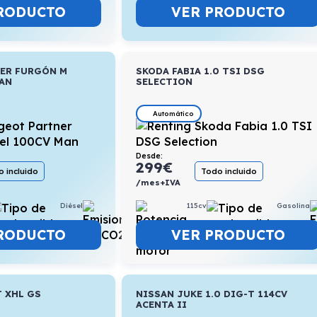
RODUCTO
VER PRODUCTO
ER FURGÓN M
SKODA FABIA 1.0 TSI DSG
MAN
SELECTION
Automático
Desde:
299
€
 incluido
Todo incluido
/mes+IVA
Diésel
4,1l/100km
115cv
Gasolina
RODUCTO
VER PRODUCTO
T XHL GS
NISSAN JUKE 1.0 DIG-T 114CV
ACENTA II