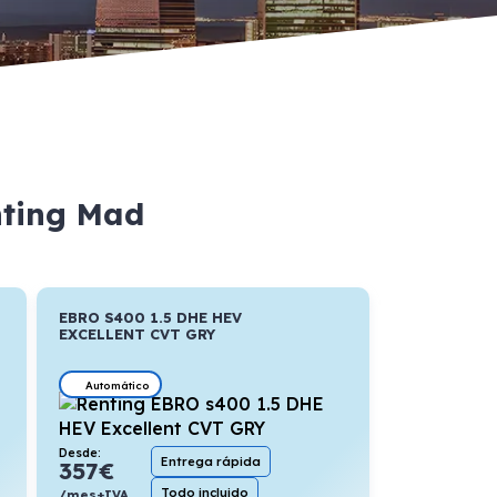
nting Mad
EBRO S400 1.5 DHE HEV
EXCELLENT CVT GRY
Automático
Desde:
Entrega rápida
357
€
Todo incluido
/mes+IVA