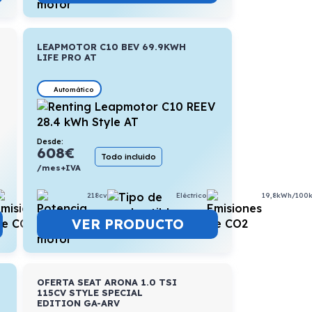
LEAPMOTOR C10 BEV 69.9KWH
LIFE PRO AT
Automático
Desde:
608
€
Todo incluido
/mes+IVA
218cv
Eléctrico
19,8kWh/100
4,7l/100km
VER PRODUCTO
OFERTA SEAT ARONA 1.0 TSI
115CV STYLE SPECIAL
EDITION GA-ARV