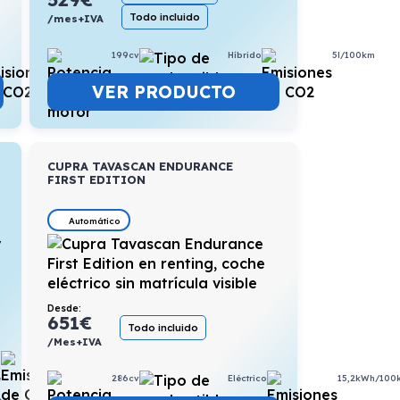
Todo incluido
/mes+IVA
4,7l/100km
199cv
Híbrido
5l/100km
VER PRODUCTO
CUPRA TAVASCAN ENDURANCE
FIRST EDITION
Automático
Desde:
651
€
Todo incluido
/Mes+IVA
0l/100km
e
286cv
Eléctrico
15,2kWh/100