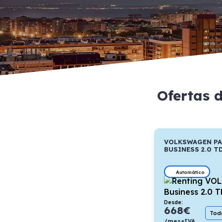
Ofertas 
VOLKSWAGEN P
BUSINESS 2.0 T
Automático
Desde:
668
€
Todo
/mes+IVA