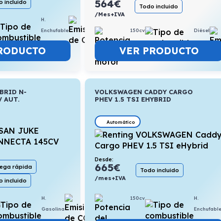
564
€
 incluido
Todo incluido
/Mes+IVA
H.
3,1l/100km
150cv
Diésel
Enchufable
VER PRODUCTO
RODUCTO
BRID N-
VOLKSWAGEN CADDY CARGO
 AUT.
PHEV 1.5 TSI EHYBRID
Automático
Desde:
665
€
rega rápida
Todo incluido
/mes+IVA
 incluido
H.
4,8l/100km
150cv
H.
Gasolina
Enchufabl