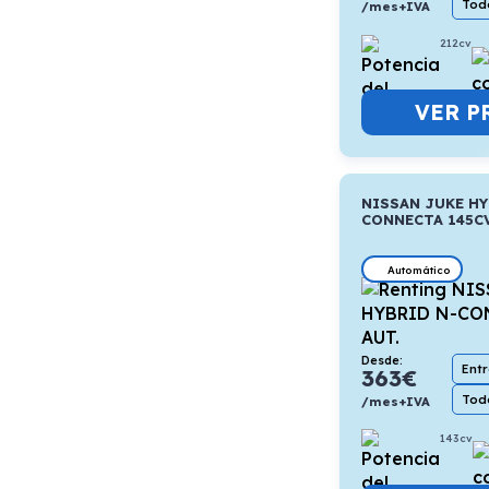
Todo
/mes+IVA
212cv
VER P
NISSAN JUKE HY
CONNECTA 145CV
Automático
Desde:
Ent
363
€
Todo
/mes+IVA
143cv