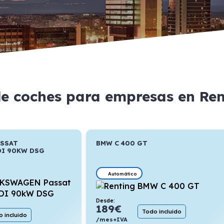
de coches para empresas en Re
ASSAT
BMW C 400 GT
DI 90KW DSG
Automático
Desde:
189
€
Todo incluido
 incluido
/mes+IVA