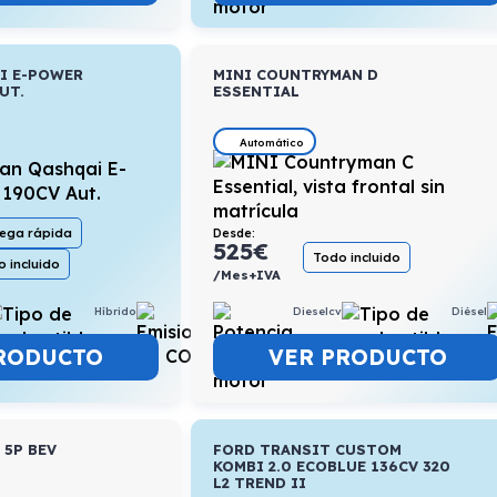
I E-POWER
MINI COUNTRYMAN D
UT.
ESSENTIAL
Automático
Desde:
rega rápida
525
€
Todo incluido
 incluido
/Mes+IVA
Híbrido
5,2l/100km
Dieselcv
Diésel
RODUCTO
VER PRODUCTO
 5P BEV
FORD TRANSIT CUSTOM
KOMBI 2.0 ECOBLUE 136CV 320
L2 TREND II