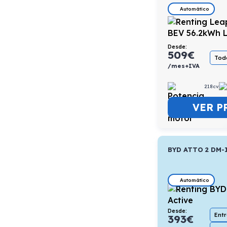
Automático
Desde:
509
€
Todo
/mes+IVA
218cv
VER P
BYD ATTO 2 DM-
Automático
Desde:
Ent
393
€