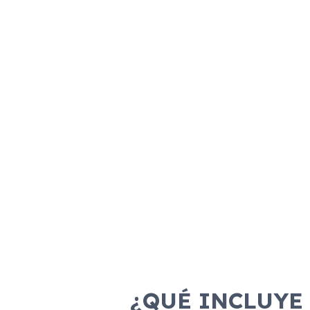
Combustible
Transmisión
Motor
Dis
Gasolina
Manual
130cv
¿QUÉ INCLUYE