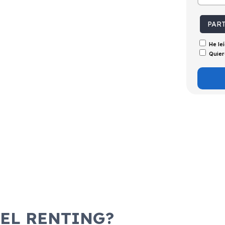
tintivo
Puertas
Emisiones
Consumo
C
5
133g/Km
5,1l/100km
PAR
He le
Quier
 EL RENTING?