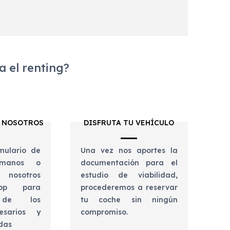
 el renting?
 NOSOTROS
DISFRUTA TU VEHÍCULO
mulario de
Una vez nos aportes la
lámanos o
documentación para el
 nosotros
estudio de viabilidad,
app para
procederemos a reservar
e de los
tu coche sin ningún
esarios y
compromiso.
udas