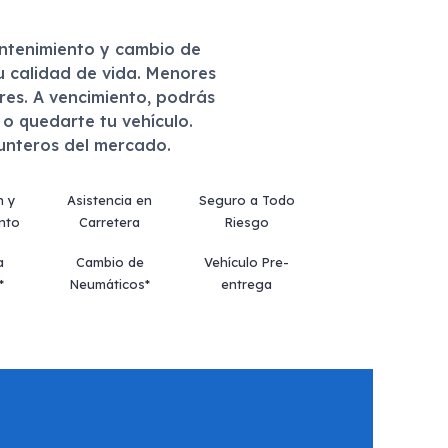
antenimiento y cambio de
u calidad de vida. Menores
eres. A vencimiento, podrás
r o quedarte tu vehículo.
punteros del mercado.
n y
Asistencia en
Seguro a Todo
nto
Carretera
Riesgo
a
Cambio de
Vehículo Pre-
*
Neumáticos*
entrega