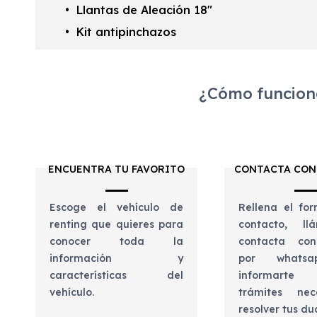
Llantas de Aleación 18"
Kit antipinchazos
¿Cómo funciona
ENCUENTRA TU FAVORITO
CONTACTA CON
Escoge el vehículo de
Rellena el for
renting que quieres para
contacto, l
conocer toda la
contacta con
información y
por whats
características del
informart
vehículo.
trámites nec
resolver tus d