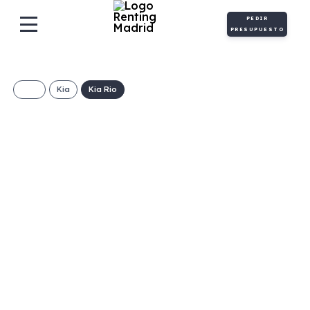
PEDIR
PRESUPUESTO
Kia
Kia Rio
KIA Rio Concept 1.2
DPi
€/Mes
Desde:
+ IVA
Gasolina
Manual
84cv
C