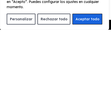
en “Acepto”. Puedes configurar los ajustes en cualquier
momento.
Sensor de luces
Tiradores exteriores del color de la carrocería
Personalizar
Rechazar todo
Aceptar todo
Pedir Presupuesto
¿Cómo funciona el renting?
ENCUENTRA TU FAVORITO
Escoge el vehículo de renting que quieres para
conocer toda la información y características del
vehículo.