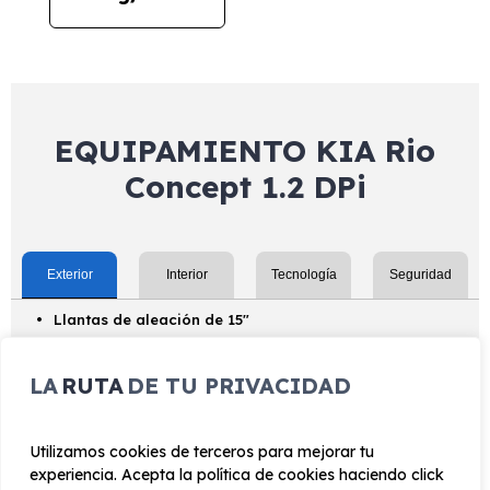
EQUIPAMIENTO KIA Rio
Concept 1.2 DPi
Exterior
Interior
Tecnología
Seguridad
Llantas de aleación de 15"
Kit de movilidad
LA
RUTA
DE TU PRIVACIDAD
Luces de circulación diurna con tecnología LED
Ópticas de iluminación fija automática en giro
Utilizamos cookies de terceros para mejorar tu
Retrovisores exteriores color carrocería
experiencia. Acepta la política de cookies haciendo click
Retrovisores exteriores eléctricos y calefactables