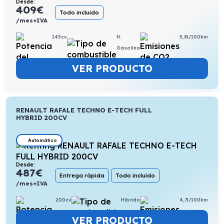
Desde:
409
€
Todo incluido
/mes+IVA
145cv
H.
5,8l/100km
Gasolina
VER PRODUCTO
RENAULT RAFALE TECHNO E-TECH FULL
HYBRID 200CV
Automático
Desde:
487
€
Entrega rápida
Todo incluido
/mes+IVA
200cv
Híbrido
4,7l/100km
VER PRODUCTO