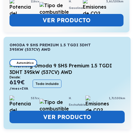
116cv
H.
5,6l/100km
Gasolina
VER PRODUCTO
OMODA 9 SHS PREMIUM 1.5 TGDI 3DHT
395KW (537CV) AWD
Automático
Desde:
619
€
Todo incluido
/mes+IVA
537cv
H.
1,7l/100km
Enchufable
VER PRODUCTO