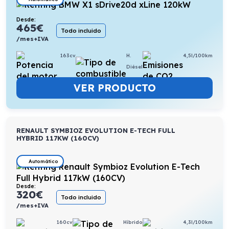
Desde:
465
€
Todo incluido
/mes+IVA
163cv
H.
4,5l/100km
Diésel
VER PRODUCTO
RENAULT SYMBIOZ EVOLUTION E-TECH FULL
HYBRID 117KW (160CV)
Automático
Desde:
320
€
Todo incluido
/mes+IVA
160cv
Híbrido
4,3l/100km