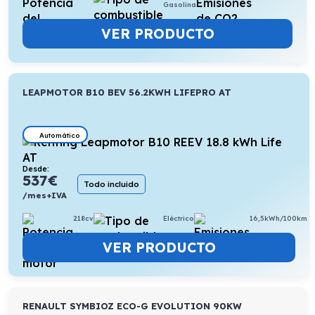
Gasolina
VER PRODUCTO
LEAPMOTOR B10 BEV 56.2KWH LIFEPRO AT
Automático
Desde:
537
€
Todo incluido
/mes+IVA
218cv
Eléctrico
16,5kWh/100km
VER PRODUCTO
RENAULT SYMBIOZ ECO-G EVOLUTION 90KW