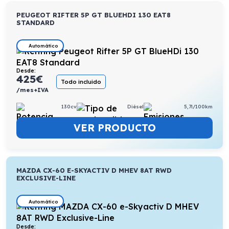
PEUGEOT RIFTER 5P GT BLUEHDI 130 EAT8
STANDARD
Automático
Desde:
425
€
Todo incluido
/mes+IVA
130cv
Diésel
5,7l/100km
VER PRODUCTO
MAZDA CX-60 E-SKYACTIV D MHEV 8AT RWD
EXCLUSIVE-LINE
Automático
Desde: