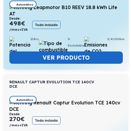
Automático
Desde:
498
€
Todo incluido
/mes+IVA
218cv
H.
0,4l/100km
Enchufable
VER PRODUCTO
RENAULT CAPTUR EVOLUTION TCE 140CV
DCE
Automático
Desde:
270
€
Todo incluido
/mes+IVA