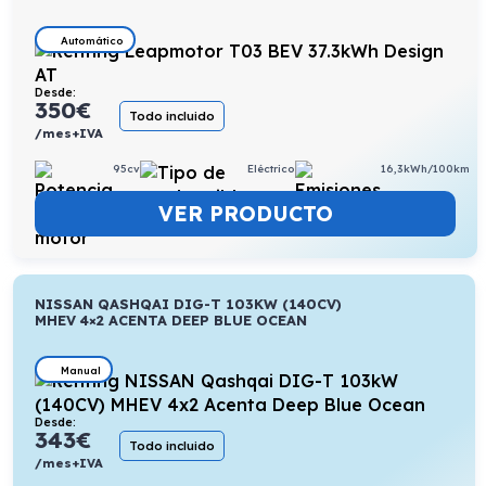
Automático
Desde:
350
€
Todo incluido
/mes+IVA
95cv
Eléctrico
16,3kWh/100km
VER PRODUCTO
NISSAN QASHQAI DIG-T 103KW (140CV)
MHEV 4×2 ACENTA DEEP BLUE OCEAN
Manual
Desde:
343
€
Todo incluido
/mes+IVA