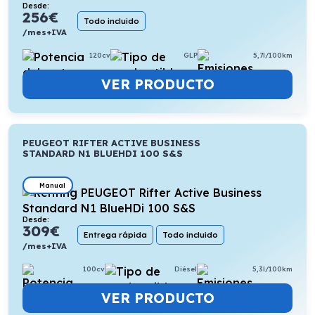
Desde:
256
€
Todo incluido
/mes+IVA
120cv
GLP
5,7l/100km
VER PRODUCTO
PEUGEOT RIFTER ACTIVE BUSINESS
STANDARD N1 BLUEHDI 100 S&S
Manual
Desde:
309
€
Entrega rápida
Todo incluido
/mes+IVA
100cv
Diésel
5,3l/100km
VER PRODUCTO