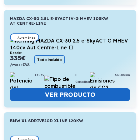
MAZDA CX-30 2.5L E-SYACTIV-G MHEV 103KW
AT CENTRE-LINE
Automático
Desde:
335
€
Todo incluido
/mes+IVA
140cv
H.
6l/100km
Gasolina
VER PRODUCTO
BMW X1 SDRIVE20D XLINE 120KW
Automático