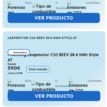
140cv
H.
6,3l/100km
Gasolina
VER PRODUCTO
LEAPMOTOR C10 REEV 28.4 KWH STYLE AT
Automático
Desde:
590
€
Todo incluido
/mes+IVA
215cv
H.
0,4l/100km
Enchufable
VER PRODUCTO