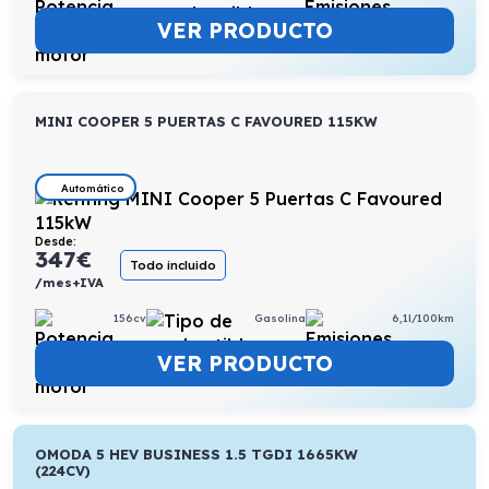
VER PRODUCTO
MINI COOPER 5 PUERTAS C FAVOURED 115KW
Automático
Desde:
347
€
Todo incluido
/mes+IVA
156cv
Gasolina
6,1l/100km
VER PRODUCTO
OMODA 5 HEV BUSINESS 1.5 TGDI 1665KW
(224CV)