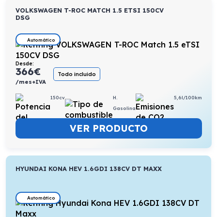
VOLKSWAGEN T-ROC MATCH 1.5 ETSI 150CV
DSG
Automático
Desde:
366
€
Todo incluido
/mes+IVA
150cv
H.
5,6l/100km
Gasolina
VER PRODUCTO
HYUNDAI KONA HEV 1.6GDI 138CV DT MAXX
Automático