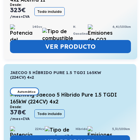
Desde:
323
€
Todo incluido
/mes+IVA
140cv
H.
6,4l/100km
Gasolina
VER PRODUCTO
JAECOO 5 HÍBRIDO PURE 1.5 TGDI 165KW
(224CV) 4×2
Automático
Desde:
378
€
Todo incluido
/mes+IVA
224cv
Híbrido
5,3l/100km