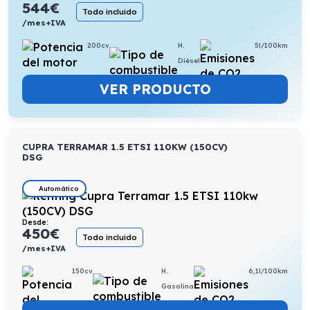
544
€
Todo incluido
/mes+IVA
200cv
H.
5l/100km
Diésel
VER PRODUCTO
CUPRA TERRAMAR 1.5 ETSI 110KW (150CV)
DSG
Automático
Desde:
450
€
Todo incluido
/mes+IVA
150cv
H.
6,1l/100km
Gasolina