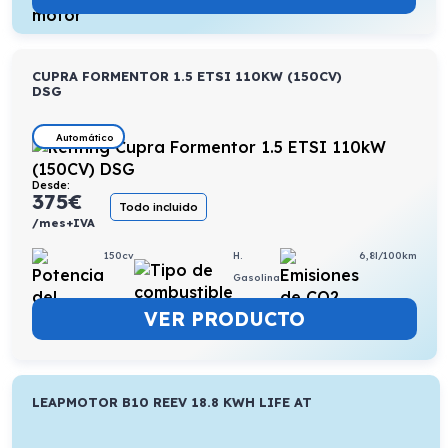
CUPRA FORMENTOR 1.5 ETSI 110KW (150CV)
DSG
Automático
Desde:
375
€
Todo incluido
/mes+IVA
150cv
H.
6,8l/100km
Gasolina
VER PRODUCTO
LEAPMOTOR B10 REEV 18.8 KWH LIFE AT