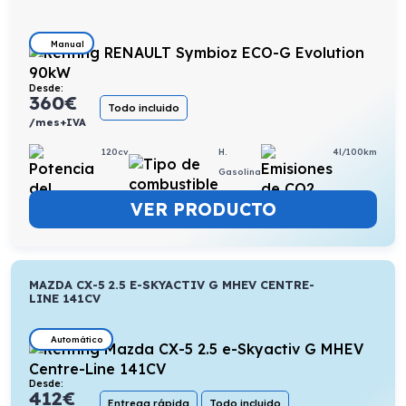
Manual
Desde:
360
€
Todo incluido
/mes+IVA
120cv
H.
4l/100km
Gasolina
VER PRODUCTO
MAZDA CX-5 2.5 E-SKYACTIV G MHEV CENTRE-
LINE 141CV
Automático
Desde:
412
€
Entrega rápida
Todo incluido