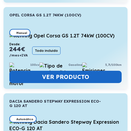
OPEL CORSA GS 1.2T 74KW (100CV)
Manual
Desde:
244
€
Todo incluido
/mes+IVA
100cv
Gasolina
5,7l/100km
VER PRODUCTO
DACIA SANDERO STEPWAY EXPRESSION ECO-
G 120 AT
Automático