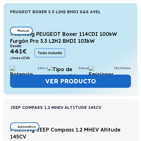
PEUGEOT BOXER 3.5 L2H2 BHDI S&S 6VEL
Manual
Desde:
441
€
Todo incluido
/mes+IVA
140cv
Diésel
7,8l/100km
VER PRODUCTO
JEEP COMPASS 1.2 MHEV ALTITUDE 145CV
Automático