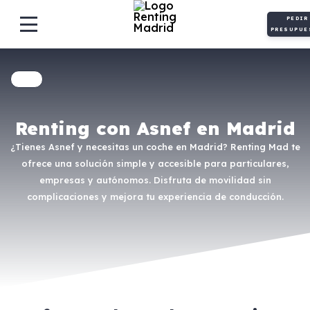
PEDIR
PRESUPUE
Renting con Asnef en Madrid
¿Tienes Asnef y necesitas un coche en Madrid? Renting Mad te
ofrece una solución simple y accesible para particulares,
empresas y autónomos. Disfruta de movilidad sin
complicaciones y mejora tu experiencia de conducción.