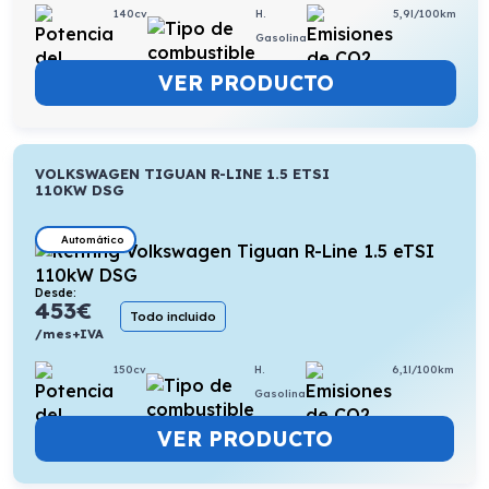
140cv
H.
5,9l/100km
Gasolina
VER PRODUCTO
VOLKSWAGEN TIGUAN R-LINE 1.5 ETSI
110KW DSG
Automático
Desde:
453
€
Todo incluido
/mes+IVA
150cv
H.
6,1l/100km
Gasolina
VER PRODUCTO