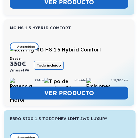
VER PRODUCTO
MG HS 1.5 HYBRID COMFORT
Automático
Desde:
330
€
Todo incluido
/mes+IVA
224cv
Híbrido
5,5l/100km
VER PRODUCTO
EBRO S700 1.5 TGDI PHEV 1DHT 2WD LUXURY
Automático