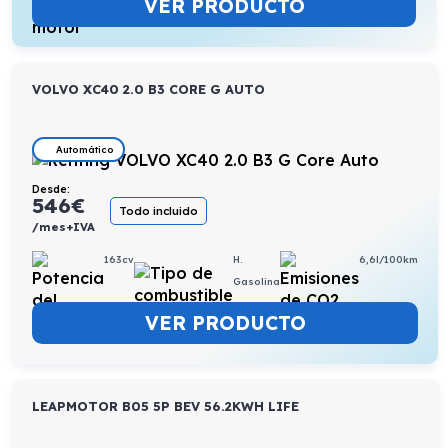
VER PRODUCTO
VOLVO XC40 2.0 B3 CORE G AUTO
Automático
Desde:
546
€
Todo incluido
/mes+IVA
163cv
H.
6,6l/100km
Gasolina
VER PRODUCTO
LEAPMOTOR B05 5P BEV 56.2KWH LIFE