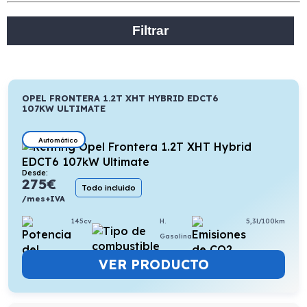
Filtrar
OPEL FRONTERA 1.2T XHT HYBRID EDCT6
107KW ULTIMATE
Automático
Desde:
275
€
Todo incluido
/mes+IVA
145cv
H.
5,3l/100km
Gasolina
VER PRODUCTO