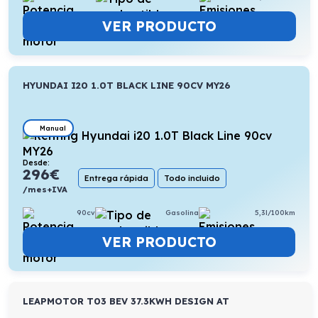
VER PRODUCTO
HYUNDAI I20 1.0T BLACK LINE 90CV MY26
Manual
Desde:
296
€
Entrega rápida
Todo incluido
/mes+IVA
90cv
Gasolina
5,3l/100km
VER PRODUCTO
LEAPMOTOR T03 BEV 37.3KWH DESIGN AT