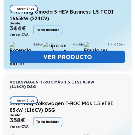
Automático
Desde:
344
€
Todo incluido
/mes+IVA
224cv
Híbrido
5,4l/100km
VER PRODUCTO
VOLKSWAGEN T-ROC MÁS 1.5 ETSI 85KW
(116CV) DSG
Automático
Desde:
358
€
Todo incluido
/mes+IVA