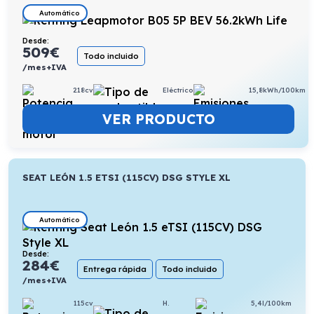
Automático
Desde:
509
€
Todo incluido
/mes+IVA
218cv
Eléctrico
15,8kWh/100km
VER PRODUCTO
SEAT LEÓN 1.5 ETSI (115CV) DSG STYLE XL
Automático
Desde:
284
€
Entrega rápida
Todo incluido
/mes+IVA
115cv
H.
5,4l/100km