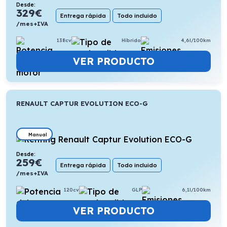
Desde:
329
€
Entrega rápida
Todo incluido
/mes+IVA
138cv
Híbrido
4,6l/100km
VER PRODUCTO
RENAULT CAPTUR EVOLUTION ECO-G
Manual
Desde:
259
€
Entrega rápida
Todo incluido
/mes+IVA
120cv
GLP
6,1l/100km
VER PRODUCTO