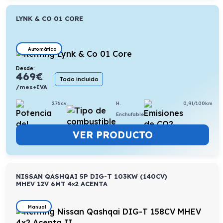
LYNK & CO 01 CORE
Automático
Desde:
469
€
Todo incluido
/mes+IVA
276cv
H.
0,9l/100km
Enchufable
VER PRODUCTO
NISSAN QASHQAI 5P DIG-T 103KW (140CV)
MHEV 12V 6MT 4×2 ACENTA
Manual