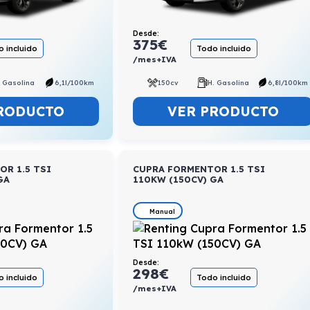
Desde:
375
€
 incluido
Todo incluido
/mes+IVA
. Gasolina
6,1l/100km
150cv
H. Gasolina
6,8l/100km
RODUCTO
VER PRODUCTO
R 1.5 TSI
CUPRA FORMENTOR 1.5 TSI
GA
110KW (150CV) GA
Manual
Desde:
298
€
 incluido
Todo incluido
/mes+IVA