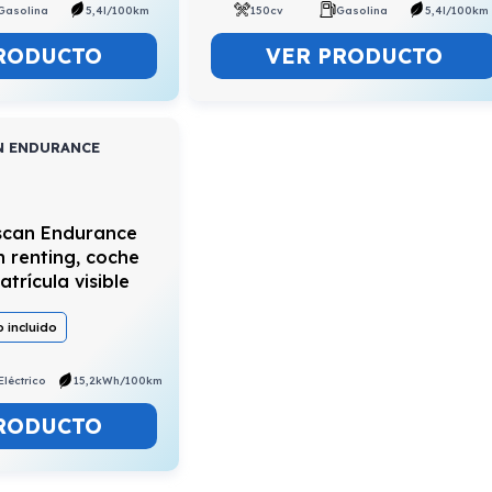
Gasolina
5,4l/100km
150cv
Gasolina
5,4l/100km
RODUCTO
VER PRODUCTO
N ENDURANCE
 incluido
Eléctrico
15,2kWh/100km
RODUCTO