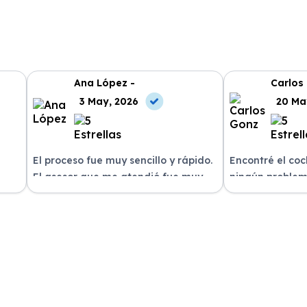
Ana López -
Carlos
3 May, 2026
20 Ma
El proceso fue muy sencillo y rápido.
Encontré el co
El asesor que me atendió fue muy
ningún problem
amable y me explicó todo con
del equipo. La 
n
claridad. La entrega del vehículo se
excelente, siem
o un
realizó en el plazo acordado y el
dispuestos a re
coche estaba en perfectas
¡Recomiendo est
condiciones.