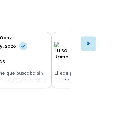
 Gonz -
Luisa Ramo -
y, 2026
10 Jul, 2026
che que buscaba sin
El equipo fue muy profesional y
a gracias a la ayuda
amable durante todo el proceso. La
atención al cliente fue
entrega del vehículo fue rapidísima
pre estuvieron
y el coche estaba impecable. ¡Superó
solver mis dudas.
mis expectativas! Quedé muy
e servicio!
satisfecha con la atención recibida.