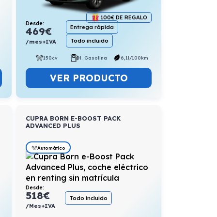
100€ DE REGALO
Desde:
Entrega rápida
469
€
Todo incluido
/mes+IVA
150cv
H. Gasolina
6,1l/100km
VER PRODUCTO
CUPRA BORN E-BOOST PACK
ADVANCED PLUS
Automático
Desde:
518
€
Todo incluido
/Mes+IVA