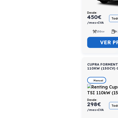
Desde:
450
€
Todo
/mes+IVA
150cv
H
VER P
CUPRA FORMENTO
110KW (150CV) 
Manual
Desde:
298
€
Todo
/mes+IVA