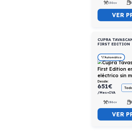
150cv
VER P
CUPRA TAVASCA
FIRST EDITION
Automático
Desde:
651
€
Todo
/Mes+IVA
286cv
VER P