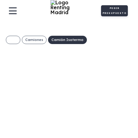
PEDIR
PRESUPUESTO
Camiones
Camión Isotermo
MAXUS Deliver 9
2.0D L3H2 Frío-
Congelación
€/Mes
Desde:
+ IVA
Diésel
Manual
163cv
C