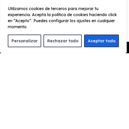
Deliver 9 2.0D L3H2 Frío-
Utilizamos cookies de terceros para mejorar tu
Congelación
experiencia. Acepta la política de cookies haciendo click
en “Acepto”. Puedes configurar los ajustes en cualquier
momento.
Exterior
Interior
Tecnología
Seguridad
Personalizar
Rechazar todo
Aceptar todo
Pedir Presupuesto
Paragolpes delantero en el color de la carrocería
Limpiaparabrisas delantero con intermitencia
variable
Retrovisores exteriores con luces de intermitencia
integradas
Retrovisores exteriores regulables eléctricamente y
calefactables
Llantas de acero con embellecedor plateado
Puerta lateral deslizante en el lado del pasajero
Puertas traseras asimétricas con apertura hasta 270º