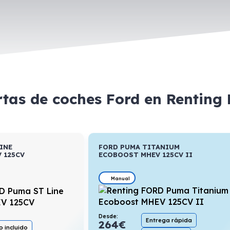
rtas de coches Ford en Renting
INE
FORD PUMA TITANIUM
 125CV
ECOBOOST MHEV 125CV II
Manual
Desde:
Entrega rápida
264
€
 incluido