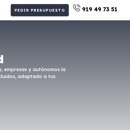
919 49 73 51
PEDIR PRESUPUESTO
d
es, empresas y autónomos la
luidos, adaptado a tus