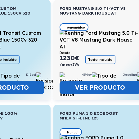
CUSTOM
FORD MUSTANG 5.0 TI-VCT V8
LUE 150CV 320
MUSTANG DARK HOUSE AT
Automático
Desde:
1230
€
 incluido
Todo incluido
/mes+IVA
Diésel
7,4l/100km
454cv
Gasolina
RODUCTO
VER PRODUCTO
-E 100%
FORD PUMA 1.0 ECOBOOST
CV
MHEV ST-LINE 125
Manual