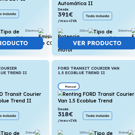
Desde:
391
€
 incluido
Todo incluido
/mes+IVA
Eléctrico
22,6kWh/100km
136cv
Eléctrico
RODUCTO
VER PRODUCTO
COURIER
FORD TRANSIT COURIER VAN
LUE TREND II
1.5 ECOBLUE TREND II
Manual
Desde:
318
€
 incluido
Todo incluido
/mes+IVA
Diésel
5,2l/100km
100cv
Diésel