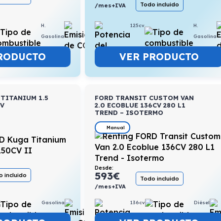
Todo incluido
/mes+IVA
125cv
H.
H.
5,5l/100km
Gasolina
Gasolina
VER PRODUCTO
RODUCTO
TITANIUM 1.5
FORD TRANSIT CUSTOM VAN
CV
2.0 ECOBLUE 136CV 280 L1
TREND – ISOTERMO
Manual
Desde:
593
€
 incluido
Todo incluido
/mes+IVA
Gasolina
6,4l/100km
136cv
Diésel