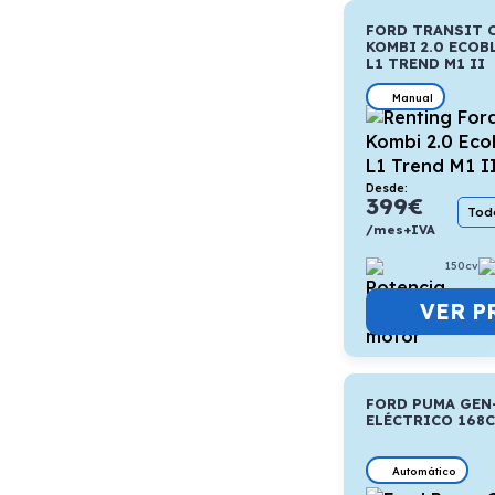
FORD TRANSIT 
KOMBI 2.0 ECOB
L1 TREND M1 II
Manual
Desde:
399
€
Todo
/mes+IVA
150cv
VER P
FORD PUMA GEN
ELÉCTRICO 168
Automático