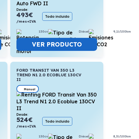
Desde:
493
€
Todo incluido
/mes+IVA
17,1kWh/100km
130cv
Diésel
9,1l/100km
VER PRODUCTO
FORD TRANSIT VAN 350 L3
TREND N1 2.0 ECOBLUE 130CV
II
Manual
Desde:
524
€
Todo incluido
/mes+IVA
5,2l/100km
130cv
Diésel
8,3l/100km