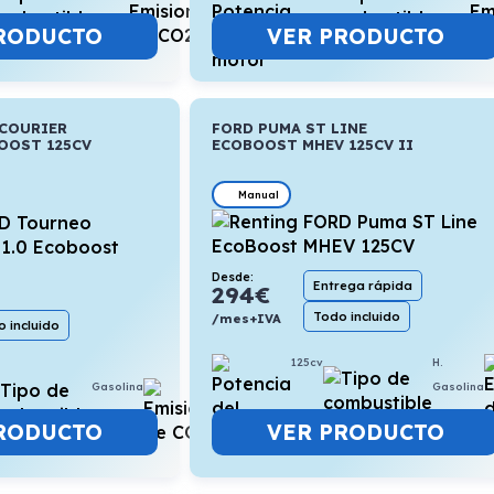
RODUCTO
VER PRODUCTO
COURIER
FORD PUMA ST LINE
OOST 125CV
ECOBOOST MHEV 125CV II
Manual
Desde:
Entrega rápida
294
€
Todo incluido
/mes+IVA
 incluido
125cv
H.
Gasolina
Gasolina
6,7l/100km
VER PRODUCTO
RODUCTO