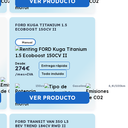
VER PRODUCTO
FORD KUGA TITANIUM 1.5
ECOBOOST 150CV II
Manual
Desde:
Entrega rápida
274
€
Todo incluido
/mes+IVA
0,9l/100km
150cv
Gasolina
6,4l/100km
e
VER PRODUCTO
FORD TRANSIT VAN 350 L3
BEV TREND 184CV RWD II