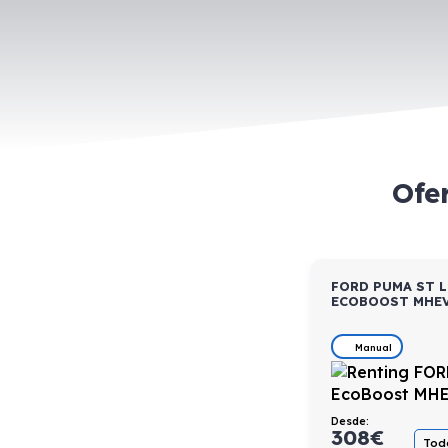
Ofe
FORD PUMA ST L
ECOBOOST MHEV
Manual
Desde:
308
€
Todo