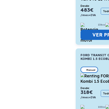
Desde:
483
€
Todo
/mes+IVA
136cv
VER P
FORD TRANSIT 
KOMBI 1.5 ECOB
Manual
Desde:
318
€
Todo
/mes+IVA
100cv