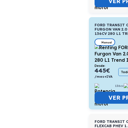
VER P
FORD TRANSIT 
FURGON VAN 2.0
136CV 280 L1 TR
Manual
Desde:
445
€
Todo
/mes+IVA
136cv
VER P
FORD TRANSIT 
FLEXCAB PHEV 1.