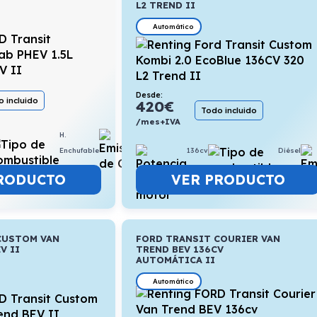
L2 TREND II
Automático
Desde:
 incluido
420
€
Todo incluido
/mes+IVA
H.
6,3l/100km
136cv
Diésel
Enchufable
VER PRODUCTO
RODUCTO
CUSTOM VAN
FORD TRANSIT COURIER VAN
V II
TREND BEV 136CV
AUTOMÁTICA II
Automático