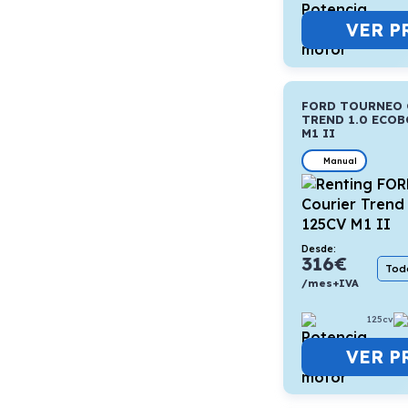
VER P
FORD TOURNEO 
TREND 1.0 ECOB
M1 II
Manual
Desde:
316
€
Todo
/mes+IVA
125cv
VER P