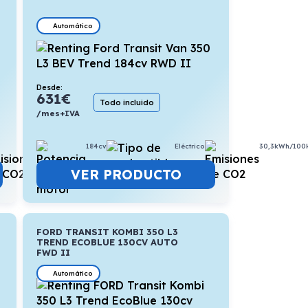
Automático
Desde:
631
€
Todo incluido
/mes+IVA
184cv
Eléctrico
30,3kWh/100
7,4l/100km
VER PRODUCTO
FORD TRANSIT KOMBI 350 L3
TREND ECOBLUE 130CV AUTO
FWD II
Automático