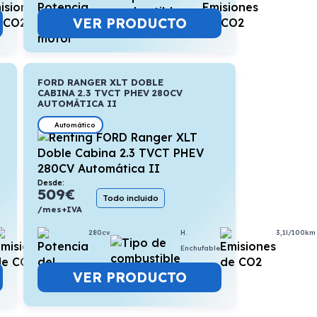
VER PRODUCTO
FORD RANGER XLT DOBLE
CABINA 2.3 TVCT PHEV 280CV
AUTOMÁTICA II
Automático
Desde:
509
€
Todo incluido
/mes+IVA
5,5l/100km
280cv
H.
3,1l/100km
Enchufable
VER PRODUCTO