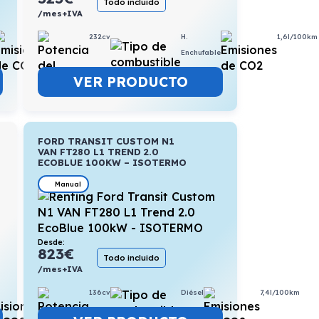
Todo incluido
/mes+IVA
5,3l/100km
232cv
H.
1,6l/100km
Enchufable
VER PRODUCTO
FORD TRANSIT CUSTOM N1
VAN FT280 L1 TREND 2.0
ECOBLUE 100KW – ISOTERMO
Manual
Desde:
823
€
Todo incluido
/mes+IVA
7,1l/100km
136cv
Diésel
7,4l/100km