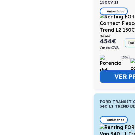
150CV II
Automático
Desde:
454
€
Todo
/mes+IVA
150cv
VER P
FORD TRANSIT 
340 L1 TREND BE
Automático