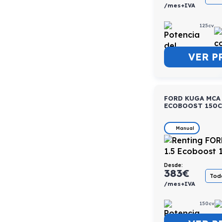
/mes+IVA
125cv
VER P
FORD KUGA MCA 
ECOBOOST 150
Manual
Desde:
383
€
Todo
/mes+IVA
150cv