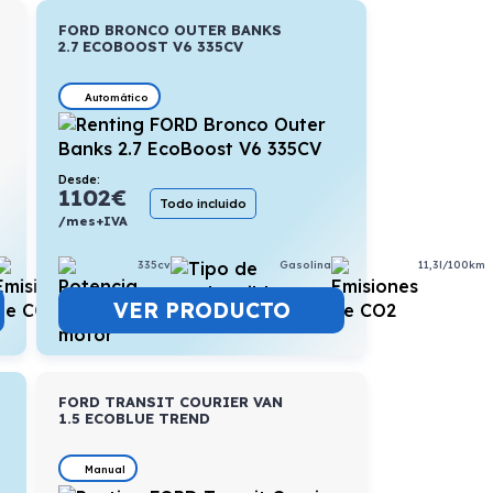
FORD BRONCO OUTER BANKS
2.7 ECOBOOST V6 335CV
Automático
Desde:
1102
€
Todo incluido
/mes+IVA
335cv
Gasolina
11,3l/100km
12,2l/100km
VER PRODUCTO
FORD TRANSIT COURIER VAN
1.5 ECOBLUE TREND
Manual