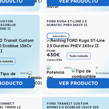
RODUCTO
VER PRODUCTO
CUSTOM
FORD KUGA ST-LINE 2.5
 ECOBLUE
DURATEC PHEV 243CV II
END II
Automático
Desde:
430
€
Todo incluido
/mes+IVA
 incluido
243cv
H.
Diésel
7,1l/100km
Enchufabl
RODUCTO
VER PRODUCTO
CONNECT
FORD TRANSIT CUSTOM
5L TREND L2
KOMBI 2.0 ECOBLUE 136CV 320