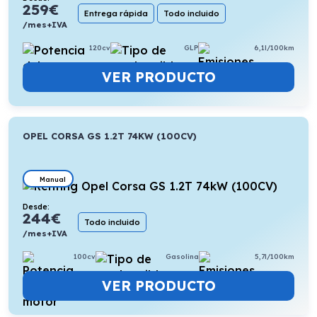
259
€
Entrega rápida
Todo incluido
/mes+IVA
120cv
GLP
6,1l/100km
VER PRODUCTO
OPEL CORSA GS 1.2T 74KW (100CV)
Manual
Desde:
244
€
Todo incluido
/mes+IVA
100cv
Gasolina
5,7l/100km
VER PRODUCTO