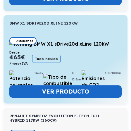
BMW X1 SDRIVE20D XLINE 120KW
Automático
Desde:
465
€
Todo incluido
/mes+IVA
163cv
H.
4,5l/100km
Diésel
VER PRODUCTO
RENAULT SYMBIOZ EVOLUTION E-TECH FULL
HYBRID 117KW (160CV)