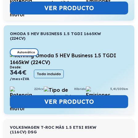
VER PRODUCTO
OMODA 5 HEV BUSINESS 1.5 TGDI 1665KW
(224CV)
Automático
Desde:
344
€
Todo incluido
/mes+IVA
224cv
Híbrido
5,4l/100km
VER PRODUCTO
VOLKSWAGEN T-ROC MÁS 1.5 ETSI 85KW
(116CV) DSG