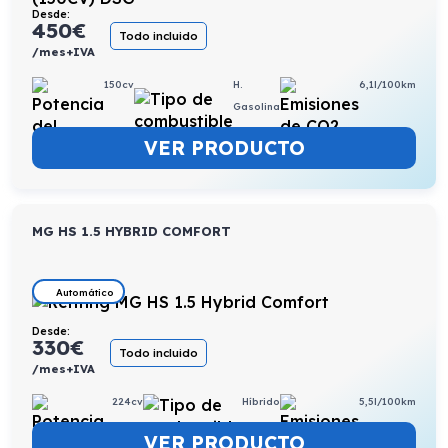
Desde:
450
€
Todo incluido
/mes+IVA
150cv
H.
6,1l/100km
Gasolina
VER PRODUCTO
MG HS 1.5 HYBRID COMFORT
Automático
Desde:
330
€
Todo incluido
/mes+IVA
224cv
Híbrido
5,5l/100km
VER PRODUCTO