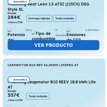
Automático
Desde:
284
€
Entrega rápida
Todo incluido
/mes+IVA
115cv
H.
5,4l/100km
Gasolina
VER PRODUCTO
LEAPMOTOR B10 BEV 56.2KWH LIFEPRO AT
Automático
Desde:
537
€
Todo incluido
/mes+IVA