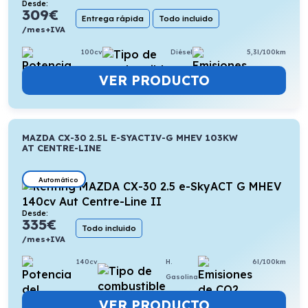
Desde:
309
€
Entrega rápida
Todo incluido
/mes+IVA
100cv
Diésel
5,3l/100km
VER PRODUCTO
MAZDA CX-30 2.5L E-SYACTIV-G MHEV 103KW
AT CENTRE-LINE
Automático
Desde:
335
€
Todo incluido
/mes+IVA
140cv
H.
6l/100km
Gasolina
VER PRODUCTO