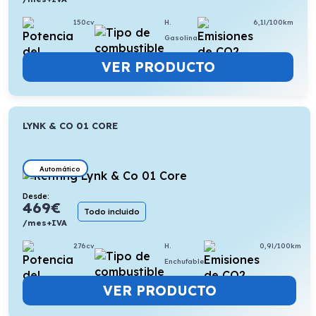
150cv
H.
6,1l/100km
Gasolina
VER PRODUCTO
LYNK & CO 01 CORE
Automático
Desde:
469
€
Todo incluido
/mes+IVA
276cv
H.
0,9l/100km
Enchufable
VER PRODUCTO