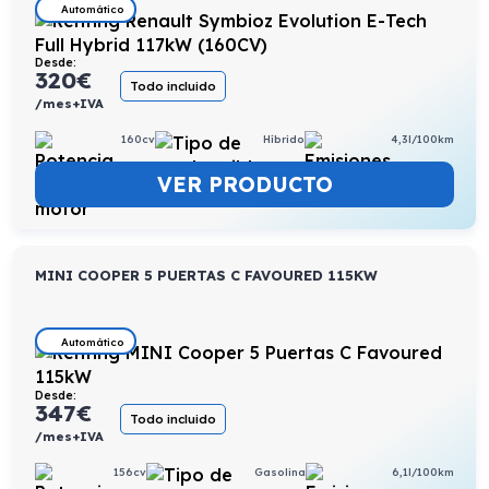
Automático
Desde:
320
€
Todo incluido
/mes+IVA
160cv
Híbrido
4,3l/100km
VER PRODUCTO
MINI COOPER 5 PUERTAS C FAVOURED 115KW
Automático
Desde:
347
€
Todo incluido
/mes+IVA
156cv
Gasolina
6,1l/100km