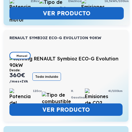
218cv
Eléctrico
16,5kWh/100km
VER PRODUCTO
RENAULT SYMBIOZ ECO-G EVOLUTION 90KW
Manual
Desde:
360
€
Todo incluido
/mes+IVA
120cv
H.
4l/100km
Gasolina
VER PRODUCTO