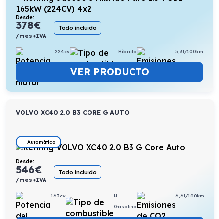
Desde:
378
€
Todo incluido
/mes+IVA
224cv
Híbrido
5,3l/100km
VER PRODUCTO
VOLVO XC40 2.0 B3 CORE G AUTO
Automático
Desde:
546
€
Todo incluido
/mes+IVA
163cv
H.
6,6l/100km
Gasolina