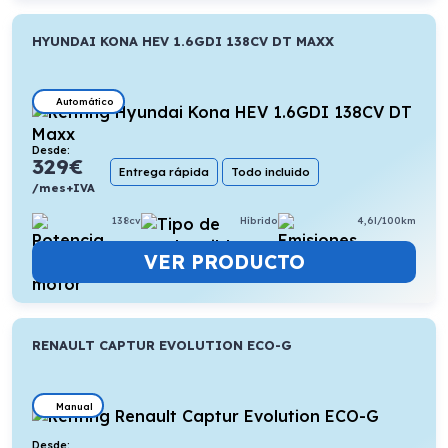
HYUNDAI KONA HEV 1.6GDI 138CV DT MAXX
Automático
Desde:
329
€
Entrega rápida
Todo incluido
/mes+IVA
138cv
Híbrido
4,6l/100km
VER PRODUCTO
RENAULT CAPTUR EVOLUTION ECO-G
Manual
Desde: