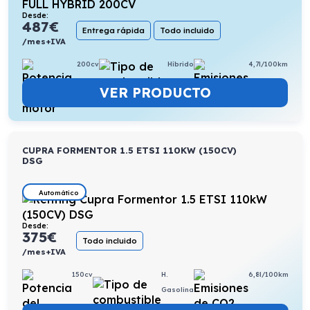
Desde:
487
€
Entrega rápida
Todo incluido
/mes+IVA
200cv
Híbrido
4,7l/100km
VER PRODUCTO
CUPRA FORMENTOR 1.5 ETSI 110KW (150CV)
DSG
Automático
Desde:
375
€
Todo incluido
/mes+IVA
150cv
H.
6,8l/100km
Gasolina