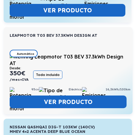
VER PRODUCTO
LEAPMOTOR T03 BEV 37.3KWH DESIGN AT
Automático
Desde:
350
€
Todo incluido
/mes+IVA
95cv
Eléctrico
16,3kWh/100km
VER PRODUCTO
NISSAN QASHQAI DIG-T 103KW (140CV)
MHEV 4×2 ACENTA DEEP BLUE OCEAN