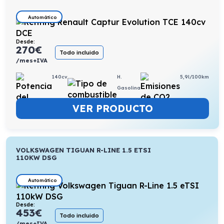
Automático
Desde:
270
€
Todo incluido
/mes+IVA
140cv
H.
5,9l/100km
Gasolina
VER PRODUCTO
VOLKSWAGEN TIGUAN R-LINE 1.5 ETSI
110KW DSG
Automático
Desde:
453
€
Todo incluido
/mes+IVA