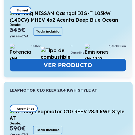
Manual
Desde:
343
€
Todo incluido
/mes+IVA
140cv
H.
6,3l/100km
Gasolina
VER PRODUCTO
LEAPMOTOR C10 REEV 28.4 KWH STYLE AT
Automático
Desde:
590
€
Todo incluido
/mes+IVA