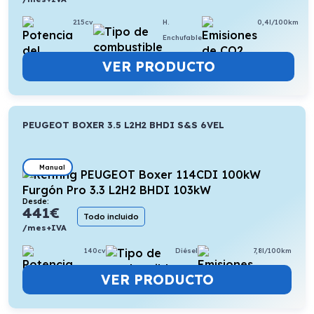
215cv
H.
0,4l/100km
Enchufable
VER PRODUCTO
PEUGEOT BOXER 3.5 L2H2 BHDI S&S 6VEL
Manual
Desde:
441
€
Todo incluido
/mes+IVA
140cv
Diésel
7,8l/100km
VER PRODUCTO