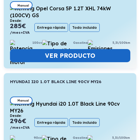
Manual
Desde:
285
€
Entrega rápida
Todo incluido
/mes+IVA
100cv
Gasolina
5,3l/100km
VER PRODUCTO
HYUNDAI I20 1.0T BLACK LINE 90CV MY26
Manual
Desde:
296
€
Entrega rápida
Todo incluido
/mes+IVA
90cv
Gasolina
5,3l/100km