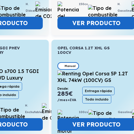
150cv
H.
H.
5l/100km
Gasolina
Diésel
VER PRODUCTO
RODUCTO
TGDI PHEV
OPEL CORSA 1.2T XHL GS
RY
100CV
Manual
rega rápida
Desde:
Entrega rápida
285
€
 incluido
Todo incluido
/mes+IVA
H.
0,8l/100km
100cv
Gasolina
Enchufable
VER PRODUCTO
RODUCTO