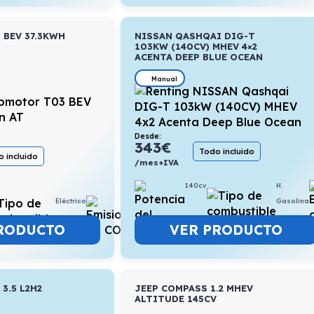
 BEV 37.3KWH
NISSAN QASHQAI DIG-T
103KW (140CV) MHEV 4×2
ACENTA DEEP BLUE OCEAN
Manual
Desde:
343
€
Todo incluido
 incluido
/mes+IVA
140cv
H.
Eléctrico
16,3kWh/100km
Gasolina
RODUCTO
VER PRODUCTO
3.5 L2H2
JEEP COMPASS 1.2 MHEV
ALTITUDE 145CV