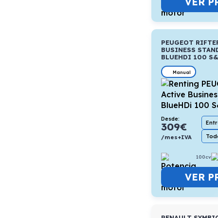
VER P
PEUGEOT RIFTE
BUSINESS STAN
BLUEHDI 100 S
Manual
Desde:
Ent
309
€
Todo
/mes+IVA
100cv
VER P
RENAULT SYMBI