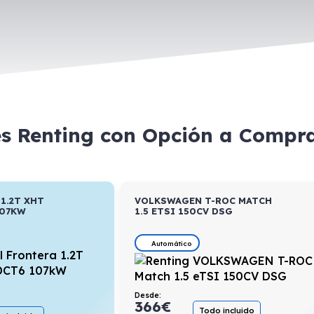
es Renting con Opción a Compr
1.2T XHT
VOLKSWAGEN T-ROC MATCH
107KW
1.5 ETSI 150CV DSG
Automático
Desde:
366
€
Todo incluido