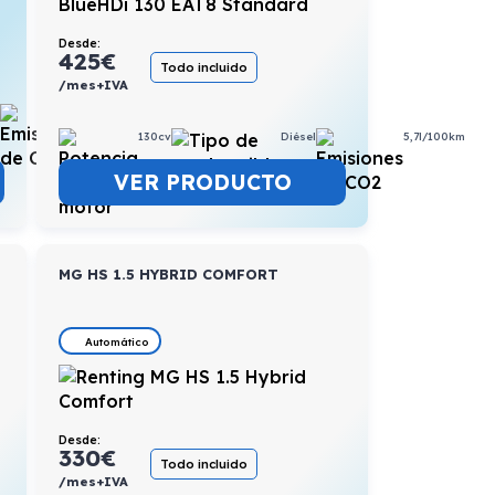
Desde:
425
€
Todo incluido
/mes+IVA
1,7l/100km
130cv
Diésel
5,7l/100km
e
VER PRODUCTO
MG HS 1.5 HYBRID COMFORT
Automático
Desde:
330
€
Todo incluido
/mes+IVA