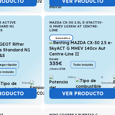
RODUCTO
VER PRODUCTO
R ACTIVE
MAZDA CX-30 2.5L E-SYACTIV-
DARD N1
G MHEV 103KW AT CENTRE-
&S
LINE
Automático
Desde:
335
€
Todo incluido
rega rápida
/mes+IVA
 incluido
140cv
H.
Diésel
5,3l/100km
Gasolina
RODUCTO
VER PRODUCTO
OZ
MINI COOPER 5 PUERTAS C