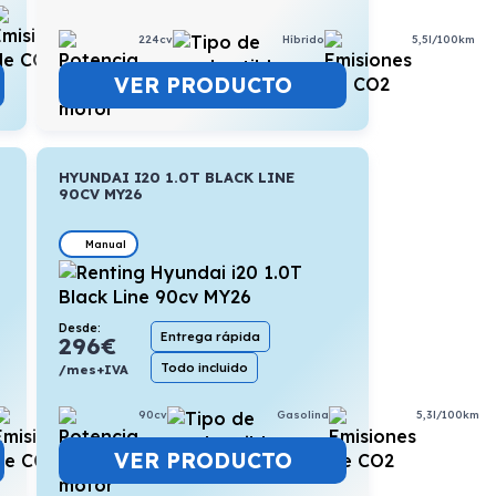
6,1l/100km
224cv
Híbrido
5,5l/100km
VER PRODUCTO
HYUNDAI I20 1.0T BLACK LINE
90CV MY26
Manual
Desde:
Entrega rápida
296
€
Todo incluido
/mes+IVA
5,3l/100km
90cv
Gasolina
5,3l/100km
VER PRODUCTO