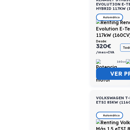
EVOLUTION E-T
HYBRID 117KW (
Automático
Desde:
320
€
Todo
/mes+IVA
160cv
VER P
VOLKSWAGEN T-
ETSI 85KW (116
Automático