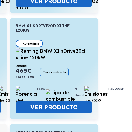
VER PRODUCTO
BMW X1 SDRIVE20D XLINE
120KW
Automático
Desde:
465
€
Todo incluido
/mes+IVA
163cv
H.
4,5l/100km
6l/100km
Diésel
VER PRODUCTO
OMODA 5 HEV BUSINESS 1.5