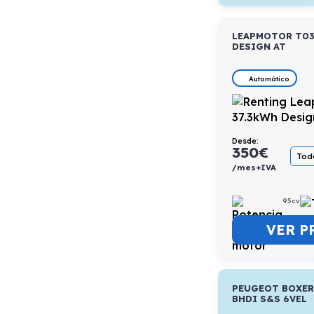
LEAPMOTOR T03
DESIGN AT
Automático
Desde:
350
€
Todo
/mes+IVA
95cv
VER P
PEUGEOT BOXER 
BHDI S&S 6VEL