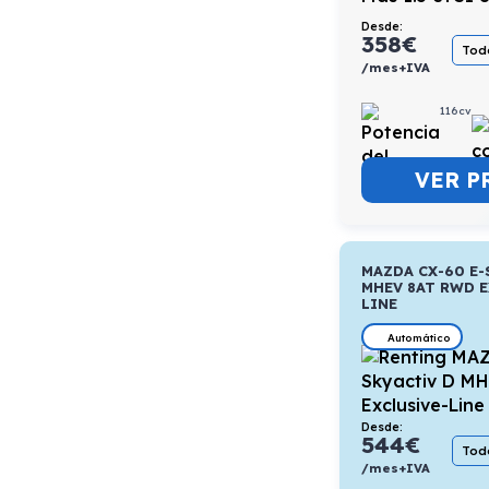
Desde:
358
€
Todo
/mes+IVA
116cv
VER P
MAZDA CX-60 E-
MHEV 8AT RWD E
LINE
Automático
Desde:
544
€
Todo
/mes+IVA