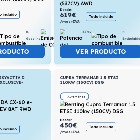
Desde:
619
€
 incluido
Todo incluido
/mes+IVA
H.
5,6l/100km
537cv
H.
Gasolina
Enchufabl
RODUCTO
VER PRODUCTO
SKYACTIV D
CUPRA TERRAMAR 1.5 ETSI
XCLUSIVE-
110KW (150CV) DSG
Automático
Desde:
450
€
Todo incluido
 incluido
/mes+IVA