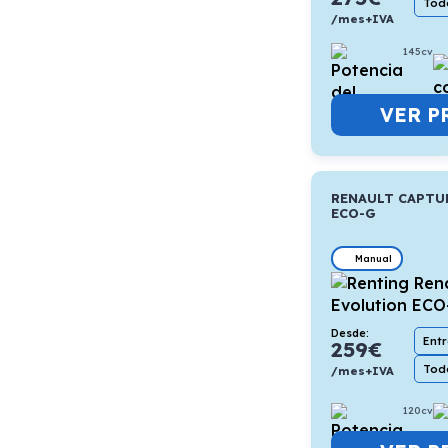
Todo
/mes+IVA
145cv
VER P
RENAULT CAPTU
ECO-G
Manual
Desde:
Ent
259
€
Todo
/mes+IVA
120cv