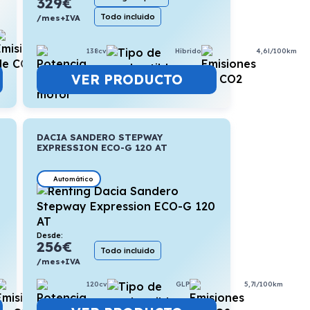
329
€
Todo incluido
/mes+IVA
5,6l/100km
138cv
Híbrido
4,6l/100km
VER PRODUCTO
DACIA SANDERO STEPWAY
EXPRESSION ECO-G 120 AT
Automático
Desde:
256
€
Todo incluido
/mes+IVA
5,7l/100km
120cv
GLP
5,7l/100km