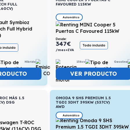
ECH FULL
FAVOURED 115KW
160CV)
Automático
Desde:
347
€
Todo incluido
 incluido
/mes+IVA
156cv
Gasolina
Híbrido
4,3l/100km
VER PRODUCTO
RODUCTO
ROC MÁS 1.5
OMODA 9 SHS PREMIUM 1.5
CV) DSG
TGDI 3DHT 395KW (537CV)
AWD
Automático