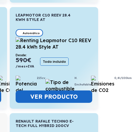
LEAPMOTOR C10 REEV 28.4
KWH STYLE AT
Automático
Desde:
590
€
Todo incluido
/mes+IVA
215cv
H.
0,4l/100km
6,3l/100km
Enchufable
VER PRODUCTO
RENAULT RAFALE TECHNO E-
TECH FULL HYBRID 200CV