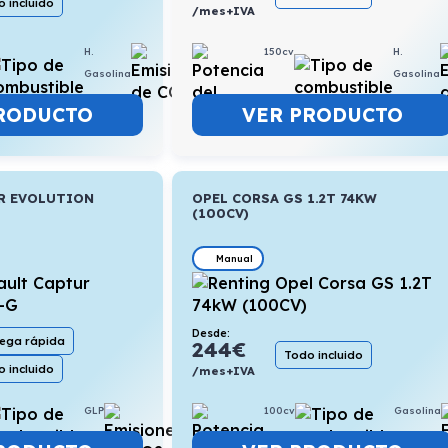
 incluido
/mes+IVA
150cv
H.
H.
5,3l/100km
Gasolina
Gasolina
VER PRODUCTO
RODUCTO
R EVOLUTION
OPEL CORSA GS 1.2T 74KW
(100CV)
Manual
Desde:
rega rápida
244
€
Todo incluido
 incluido
/mes+IVA
GLP
6,1l/100km
100cv
Gasolina