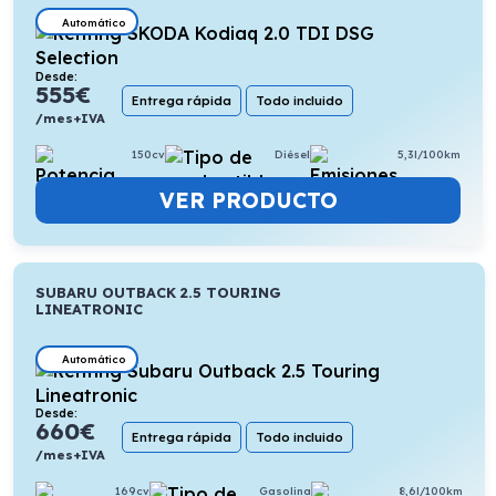
Automático
Desde:
555
€
Entrega rápida
Todo incluido
/mes+IVA
150cv
Diésel
5,3l/100km
VER PRODUCTO
SUBARU OUTBACK 2.5 TOURING
LINEATRONIC
Automático
Desde:
660
€
Entrega rápida
Todo incluido
/mes+IVA
169cv
Gasolina
8,6l/100km