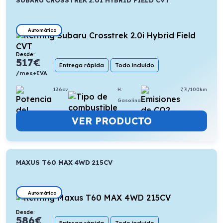
Automático
Desde:
517
€
Entrega rápida
Todo incluido
/mes+IVA
136cv
H.
7,7l/100km
Gasolina
VER PRODUCTO
MAXUS T60 MAX 4WD 215CV
Automático
Desde:
586
€