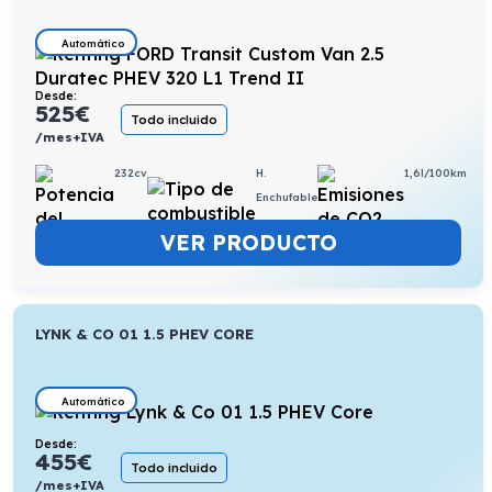
Automático
Desde:
525
€
Todo incluido
/mes+IVA
232cv
H.
1,6l/100km
Enchufable
VER PRODUCTO
LYNK & CO 01 1.5 PHEV CORE
Automático
Desde:
455
€
Todo incluido
/mes+IVA