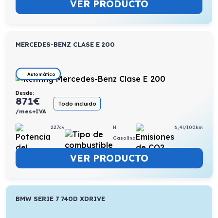
VER PRODUCTO
MERCEDES-BENZ CLASE E 200
Automático
Desde:
871
€
Todo incluido
/mes+IVA
227cv
H.
6,4l/100km
Gasolina
VER PRODUCTO
BMW SERIE 7 740D XDRIVE