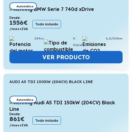
Automático
Desde:
1556
€
Todo incluido
/mes+IVA
299cv
H.
6,1l/100km
Diésel
VER PRODUCTO
AUDI A5 TDI 150KW (204CV) BLACK LINE
Automático
Desde:
861
€
Todo incluido
/mes+IVA