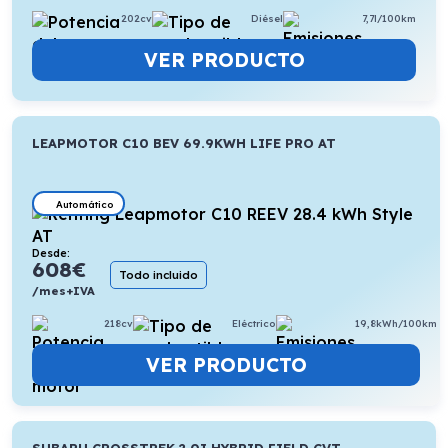
202cv
Diésel
7,7l/100km
VER PRODUCTO
LEAPMOTOR C10 BEV 69.9KWH LIFE PRO AT
Automático
Desde:
608
€
Todo incluido
/mes+IVA
218cv
Eléctrico
19,8kWh/100km
VER PRODUCTO
SUBARU CROSSTREK 2.0I HYBRID FIELD CVT