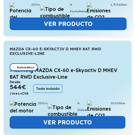
537cv
H.
1,7l/100km
Enchufable
VER PRODUCTO
MAZDA CX-60 E-SKYACTIV D MHEV 8AT RWD
EXCLUSIVE-LINE
Automático
Desde:
544
€
Todo incluido
/mes+IVA
200cv
H.
5l/100km
Diésel
VER PRODUCTO