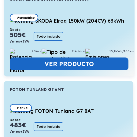
Automático
Desde:
505
€
Todo incluido
/mes+IVA
204cv
Eléctrico
15,8kWh/100km
VER PRODUCTO
FOTON TUNLAND G7 6MT
Manual
Desde:
483
€
Todo incluido
/mes+IVA