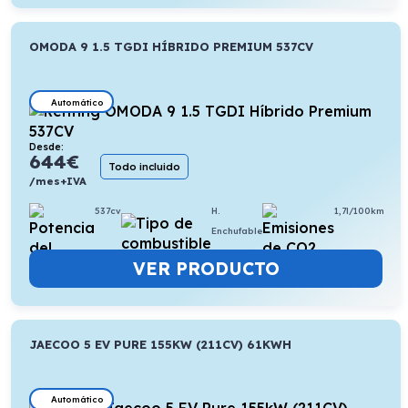
OMODA 9 1.5 TGDI HÍBRIDO PREMIUM 537CV
Automático
Desde:
644
€
Todo incluido
/mes+IVA
537cv
H.
1,7l/100km
Enchufable
VER PRODUCTO
JAECOO 5 EV PURE 155KW (211CV) 61KWH
Automático