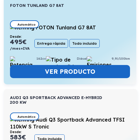
FOTON TUNLAND G7 8AT
Automático
Desde:
495
€
Entrega rápida
Todo incluido
/mes+IVA
162cv
Diésel
9,9l/100km
VER PRODUCTO
AUDI Q3 SPORTBACK ADVANCED E-HYBRID
200 KW
Automático
Desde:
583
€
Todo incluido