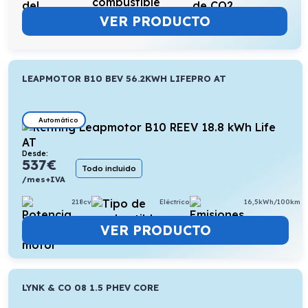
VER PRODUCTO
LEAPMOTOR B10 BEV 56.2KWH LIFEPRO AT
Automático
Desde:
537
€
Todo incluido
/mes+IVA
218cv
Eléctrico
16,5kWh/100km
VER PRODUCTO
LYNK & CO 08 1.5 PHEV CORE