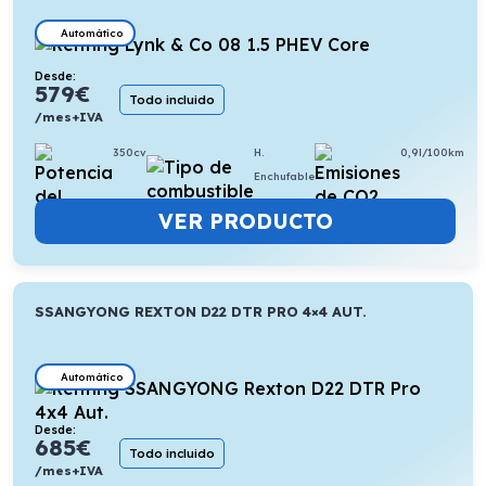
Automático
Desde:
579
€
Todo incluido
/mes+IVA
350cv
H.
0,9l/100km
Enchufable
VER PRODUCTO
SSANGYONG REXTON D22 DTR PRO 4×4 AUT.
Automático
Desde:
685
€
Todo incluido
/mes+IVA