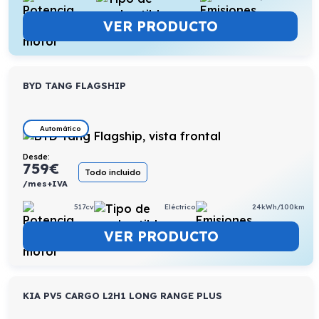
VER PRODUCTO
BYD TANG FLAGSHIP
Automático
Desde:
759
€
Todo incluido
/mes+IVA
517cv
Eléctrico
24kWh/100km
VER PRODUCTO
KIA PV5 CARGO L2H1 LONG RANGE PLUS