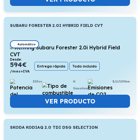
SUBARU FORESTER 2.0I HYBRID FIELD CVT
Automático
Desde:
594
€
Entrega rápida
Todo incluido
/mes+IVA
150cv
H.
8,1l/100km
Gasolina
VER PRODUCTO
SKODA KODIAQ 2.0 TDI DSG SELECTION