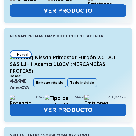
VER PRODUCTO
NISSAN PRIMASTAR 2.0DCI L1H1 1T ACENTA
Manual
Desde:
489
€
Entrega rápida
Todo incluido
/mes+IVA
110cv
Diésel
6,9l/100km
VER PRODUCTO
SKODA ELROQ 150KW (204CV) 63KWH