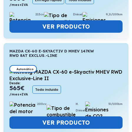
Entrega rápida
Todo incluido
/mes+IVA
215cv
Diésel
9,1l/100km
VER PRODUCTO
MAZDA CX-60 E-SKYACTIV D MHEV 147KW
RWD 8AT EXCLUS.-LINE
Automático
Desde:
565
€
Todo incluido
/mes+IVA
200cv
H.
5l/100km
Diésel
VER PRODUCTO