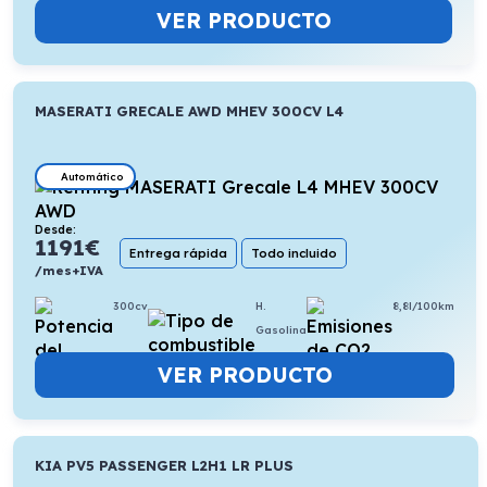
VER PRODUCTO
MASERATI GRECALE AWD MHEV 300CV L4
Automático
Desde:
1191
€
Entrega rápida
Todo incluido
/mes+IVA
300cv
H.
8,8l/100km
Gasolina
VER PRODUCTO
KIA PV5 PASSENGER L2H1 LR PLUS