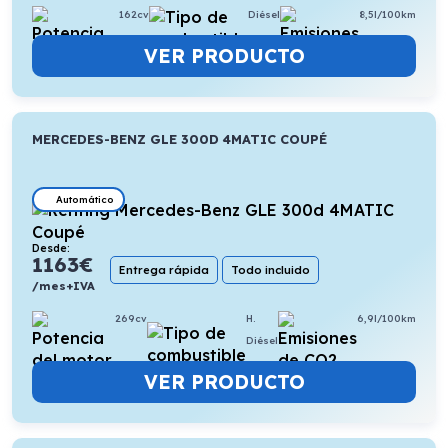
162cv
Diésel
8,5l/100km
VER PRODUCTO
MERCEDES-BENZ GLE 300D 4MATIC COUPÉ
Automático
Desde:
1163
€
Entrega rápida
Todo incluido
/mes+IVA
269cv
H.
6,9l/100km
Diésel
VER PRODUCTO