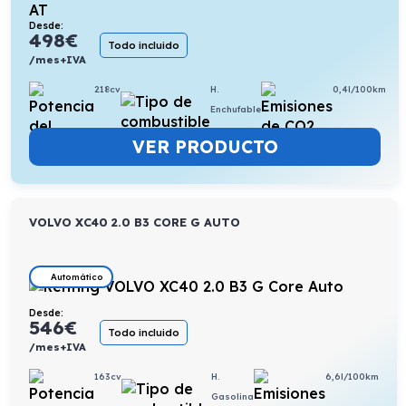
Desde:
498
€
Todo incluido
/mes+IVA
218cv
H.
0,4l/100km
Enchufable
VER PRODUCTO
VOLVO XC40 2.0 B3 CORE G AUTO
Automático
Desde:
546
€
Todo incluido
/mes+IVA
163cv
H.
6,6l/100km
Gasolina