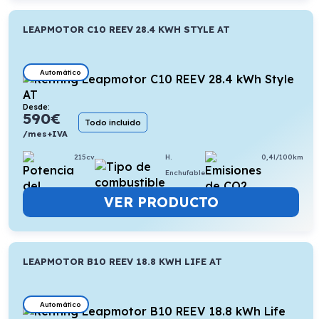
LEAPMOTOR C10 REEV 28.4 KWH STYLE AT
Automático
Desde:
590
€
Todo incluido
/mes+IVA
215cv
H.
0,4l/100km
Enchufable
VER PRODUCTO
LEAPMOTOR B10 REEV 18.8 KWH LIFE AT
Automático