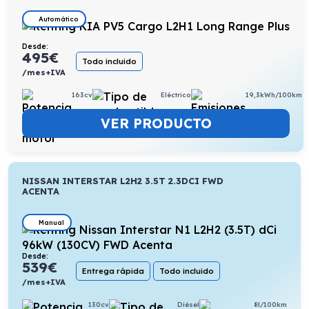
Automático
Desde:
495
€
Todo incluido
/mes+IVA
163cv
Eléctrico
19,3kWh/100km
VER PRODUCTO
NISSAN INTERSTAR L2H2 3.5T 2.3DCI FWD
ACENTA
Manual
Desde:
539
€
Entrega rápida
Todo incluido
/mes+IVA
130cv
Diésel
8l/100km