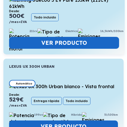
Desde:
500
€
Todo incluido
/mes+IVA
211cv
Eléctrico
16,5kWh/100km
VER PRODUCTO
LEXUS UX 300H URBAN
Automático
Desde:
529
€
Entrega rápida
Todo incluido
/mes+IVA
199cv
Híbrido
5l/100km
VER PRODUCTO