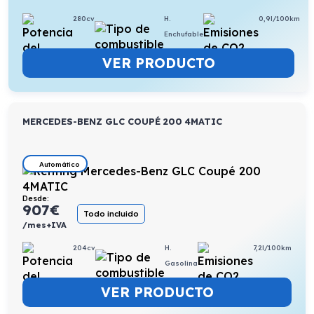
280cv
H.
0,9l/100km
Enchufable
VER PRODUCTO
MERCEDES-BENZ GLC COUPÉ 200 4MATIC
Automático
Desde:
907
€
Todo incluido
/mes+IVA
204cv
H.
7,2l/100km
Gasolina
VER PRODUCTO