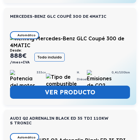
MERCEDES-BENZ GLC COUPÉ 300 DE 4MATIC
Automático
Desde:
888
€
Todo incluido
/mes+IVA
333cv
H.
0,4l/100km
Diésel
VER PRODUCTO
AUDI Q2 ADRENALIN BLACK ED 35 TDI 110KW
S TRONIC
Automático