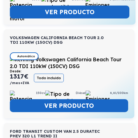
VER PRODUCTO
VOLKSWAGEN CALIFORNIA BEACH TOUR 2.0
TDI 110KW (150CV) DSG
Automático
Desde:
1317
€
Todo incluido
/mes+IVA
150cv
Diésel
6,6l/100km
VER PRODUCTO
FORD TRANSIT CUSTOM VAN 2.5 DURATEC
PHEV 320 L1 TREND II