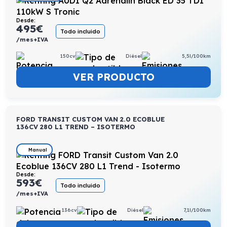
Desde:
495
€
Todo incluido
/mes+IVA
150cv
Diésel
5,5l/100km
VER PRODUCTO
FORD TRANSIT CUSTOM VAN 2.0 ECOBLUE
136CV 280 L1 TREND – ISOTERMO
Manual
Desde:
593
€
Todo incluido
/mes+IVA
136cv
Diésel
7,1l/100km