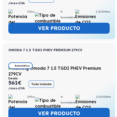
/mes+IVA
272cv
H.
1,7l/100km
Enchufable
VER PRODUCTO
OMODA 7 1.5 TGDI PHEV PREMIUM 279CV
Automático
Desde:
561
€
Todo incluido
/mes+IVA
279cv
H.
2,3l/100km
Enchufable
VER PRODUCTO