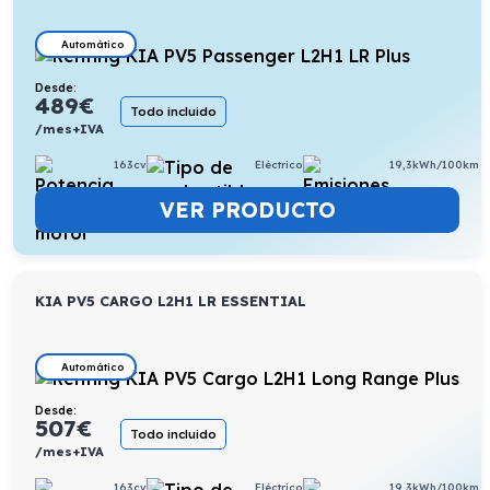
Automático
Desde:
489
€
Todo incluido
/mes+IVA
163cv
Eléctrico
19,3kWh/100km
VER PRODUCTO
KIA PV5 CARGO L2H1 LR ESSENTIAL
Automático
Desde:
507
€
Todo incluido
/mes+IVA
163cv
Eléctrico
19,3kWh/100km