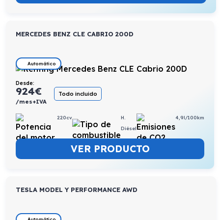
MERCEDES BENZ CLE CABRIO 200D
Automático
Desde:
924
€
Todo incluido
/mes+IVA
220cv
H.
4,9l/100km
Diésel
VER PRODUCTO
TESLA MODEL Y PERFORMANCE AWD
Automático