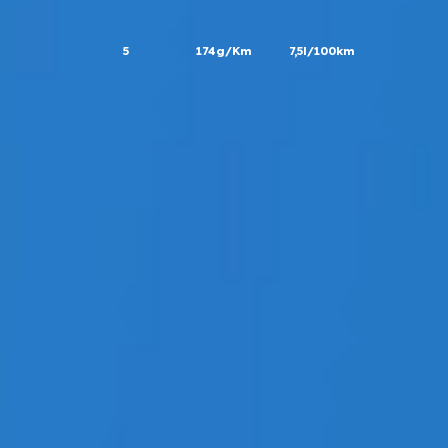
5
174g/Km
7,5l/100km