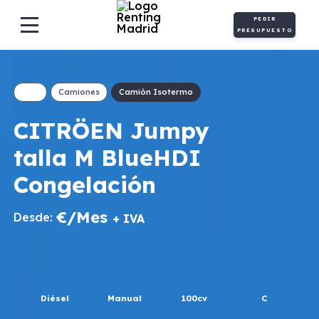
PEDIR
PRESUPUESTO
Camiones
Camión Isotermo
CITRÖEN Jumpy
talla M BlueHDI
Congelación
€/Mes
Desde:
+ IVA
Diésel
Manual
100cv
C