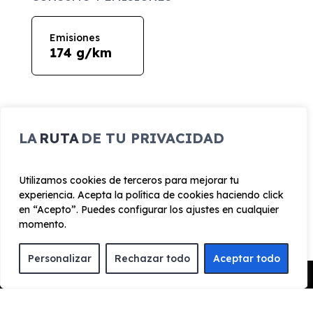
Emisiones
174 g/km
LA
RUTA
DE TU PRIVACIDAD
¿Cómo funciona el renting?
Utilizamos cookies de terceros para mejorar tu
experiencia. Acepta la política de cookies haciendo click
en “Acepto”. Puedes configurar los ajustes en cualquier
ENCUENTRA TU FAVORITO
momento.
Escoge el vehículo de renting que quieres para
Personalizar
Rechazar todo
Aceptar todo
conocer toda la información y características del
Pedir Presupuesto
vehículo.