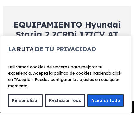
EQUIPAMIENTO Hyundai
Staria 2.2CRDi 177CV AT
Tecno 9p.
LA
RUTA
DE TU PRIVACIDAD
Utilizamos cookies de terceros para mejorar tu
Exterior
Interior
Tecnología
Seguridad
experiencia. Acepta la política de cookies haciendo click
en “Acepto”. Puedes configurar los ajustes en cualquier
Cristales ligeramente oscurecidos
momento.
Guardabarros delanteros
Manetas exteriores color carrocería
Personalizar
Rechazar todo
Aceptar todo
Pedir Presupuesto
Preinstalación completa de remolque
Retrovisores exteriores color carrocería
Ventanas laterales corredizas