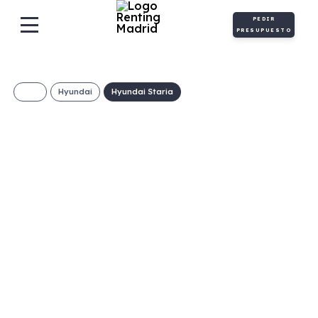
PEDIR
PRESUPUESTO
Hyundai
Hyundai Staria
Hyundai Staria
2.2CRDi 177CV AT
Tecno 9p.
€/Mes
Desde:
+ IVA
Diésel
Automático
177cv
C