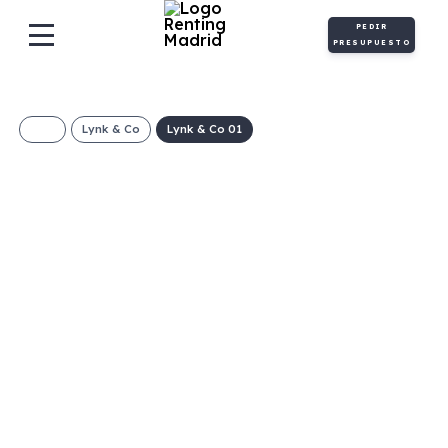
PEDIR
PRESUPUESTO
Lynk & Co
Lynk & Co 01
Lynk & Co 01 PHEV
€/Mes
Desde:
+ IVA
Híbrido
Automático
261cv
0
enchufable
5
24g/Km
1l/100km