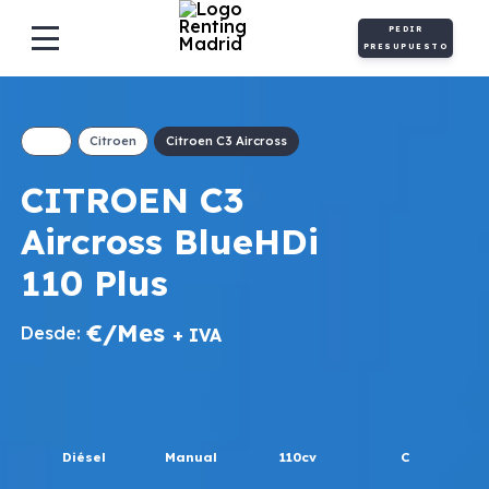
PEDIR
PRESUPUESTO
Citroen
Citroen C3 Aircross
CITROEN C3
Aircross BlueHDi
110 Plus
€/Mes
Desde:
+ IVA
Diésel
Manual
110cv
C