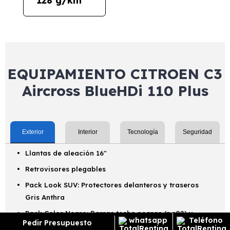
128 g/km
EQUIPAMIENTO CITROEN C3
Aircross BlueHDi 110 Plus
Exterior
Interior
Tecnología
Seguridad
Llantas de aleación 16"
Retrovisores plegables
Pack Look SUV: Protectores delanteros y traseros
Gris Anthra
Pack Color Negro: Barras techo negras (pq02) y
Pedir Presupuesto
coquillas de retrovisores