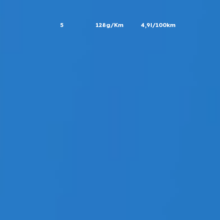
5
128g/Km
4,9l/100km