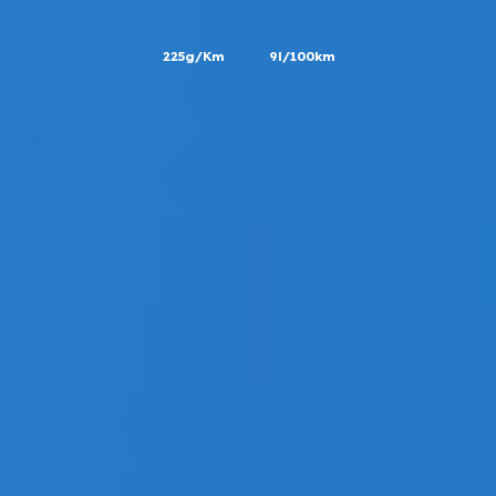
225g/Km
9l/100km