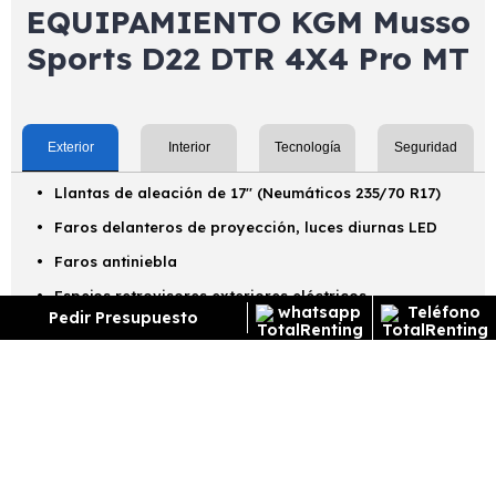
EQUIPAMIENTO KGM Musso
Sports D22 DTR 4X4 Pro MT
Exterior
Interior
Tecnología
Seguridad
Llantas de aleación de 17'' (Neumáticos 235/70 R17)
Faros delanteros de proyección, luces diurnas LED
Faros antiniebla
Espejos retrovisores exteriores eléctricos,
Pedir Presupuesto
calefactables y plegables con intermitente integrado
Kit de reparación de pinchazos
Preinstalación gancho remolque
Pintura metalizada