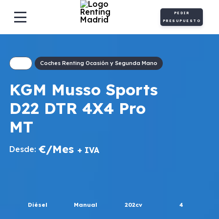
PEDIR
PRESUPUESTO
Coches Renting Ocasión y Segunda Mano
KGM Musso Sports
D22 DTR 4X4 Pro
MT
€/Mes
Desde:
+ IVA
Diésel
Manual
202cv
4