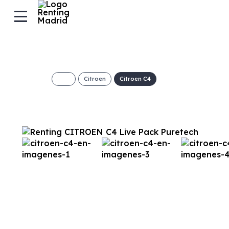
Citroen
Citroen C4
CITROEN C4 Liv
Puretech
€/Mes
Desde:
+ IVA