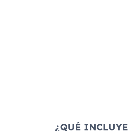
Combustible
Transmisión
Motor
Dis
Gasolina
Manual
100cv
¿QUÉ INCLUYE