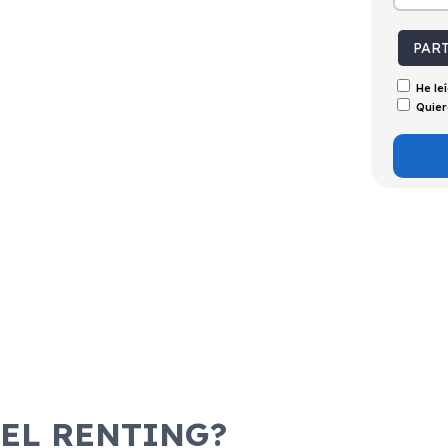
tintivo
Puertas
Emisiones
Consumo
C
5
126g/Km
5,6l/100km
PAR
He le
Quier
 EL RENTING?