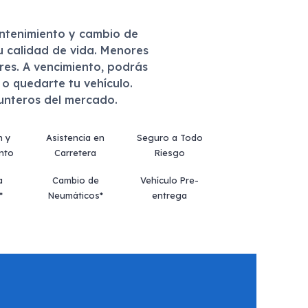
antenimiento y cambio de
u calidad de vida. Menores
eres. A vencimiento, podrás
r o quedarte tu vehículo.
punteros del mercado.
n y
Asistencia en
Seguro a Todo
nto
Carretera
Riesgo
a
Cambio de
Vehículo Pre-
*
Neumáticos*
entrega