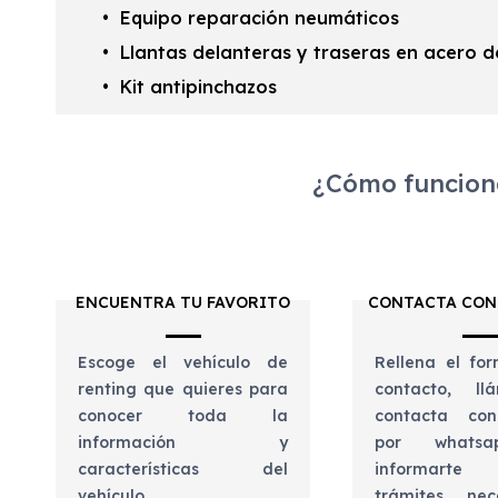
Equipo reparación neumáticos
Llantas delanteras y traseras en acero d
Kit antipinchazos
¿Cómo funciona
ENCUENTRA TU FAVORITO
CONTACTA CON
Escoge el vehículo de
Rellena el for
renting que quieres para
contacto, l
conocer toda la
contacta con
información y
por whats
características del
informart
vehículo.
trámites nec