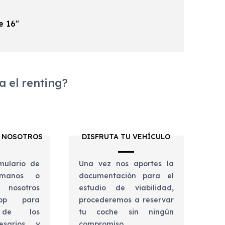
e 16"
 el renting?
 NOSOTROS
DISFRUTA TU VEHÍCULO
mulario de
Una vez nos aportes la
lámanos o
documentación para el
 nosotros
estudio de viabilidad,
app para
procederemos a reservar
e de los
tu coche sin ningún
esarios y
compromiso.