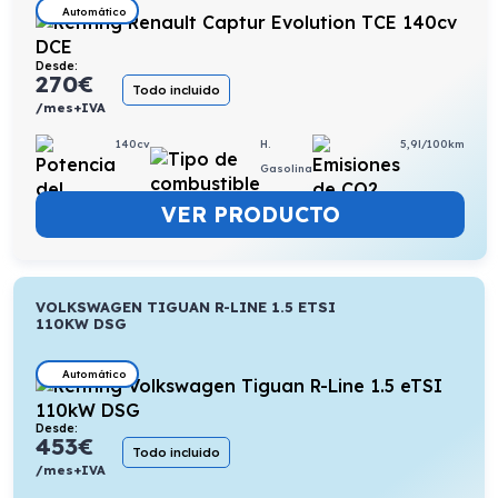
Automático
Desde:
270
€
Todo incluido
/mes+IVA
140cv
H.
5,9l/100km
Gasolina
VER PRODUCTO
VOLKSWAGEN TIGUAN R-LINE 1.5 ETSI
110KW DSG
Automático
Desde:
453
€
Todo incluido
/mes+IVA