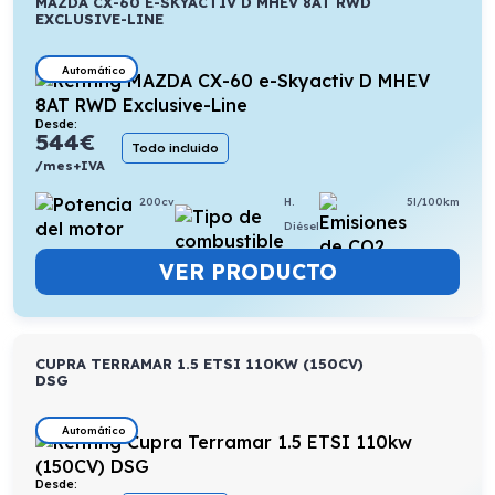
MAZDA CX-60 E-SKYACTIV D MHEV 8AT RWD
EXCLUSIVE-LINE
Automático
Desde:
544
€
Todo incluido
/mes+IVA
200cv
H.
5l/100km
Diésel
VER PRODUCTO
CUPRA TERRAMAR 1.5 ETSI 110KW (150CV)
DSG
Automático
Desde: