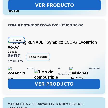
VER PRODUCTO
RENAULT SYMBIOZ ECO-G EVOLUTION 90KW
Manual
Desde:
360
€
Todo incluido
/mes+IVA
120cv
H.
4l/100km
Gasolina
VER PRODUCTO
MAZDA CX-5 2.5 E-SKYACTIV G MHEV CENTRE-
LINE 141CV