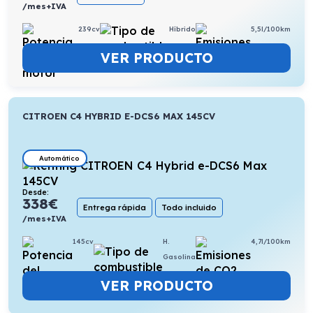
/mes+IVA
239cv
Híbrido
5,5l/100km
VER PRODUCTO
CITROEN C4 HYBRID E-DCS6 MAX 145CV
Automático
Desde:
338
€
Entrega rápida
Todo incluido
/mes+IVA
145cv
H.
4,7l/100km
Gasolina
VER PRODUCTO