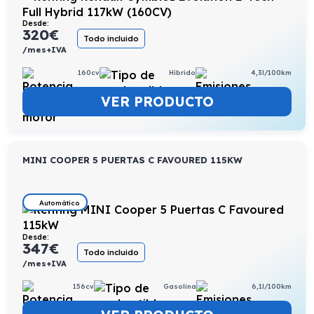
Desde:
320
€
Todo incluido
/mes+IVA
160cv
Híbrido
4,3l/100km
VER PRODUCTO
MINI COOPER 5 PUERTAS C FAVOURED 115KW
Automático
Desde:
347
€
Todo incluido
/mes+IVA
156cv
Gasolina
6,1l/100km