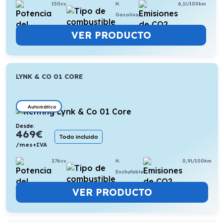
150cv
H.
6,1l/100km
Gasolina
VER PRODUCTO
LYNK & CO 01 CORE
Automático
Desde:
469
€
Todo incluido
/mes+IVA
276cv
H.
0,9l/100km
Enchufable
VER PRODUCTO