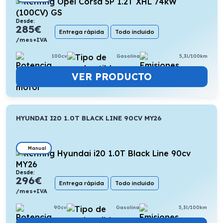
Desde:
285
€
Entrega rápida
Todo incluido
/mes+IVA
100cv
Gasolina
5,3l/100km
VER PRODUCTO
HYUNDAI I20 1.0T BLACK LINE 90CV MY26
Manual
Desde:
296
€
Entrega rápida
Todo incluido
/mes+IVA
90cv
Gasolina
5,3l/100km