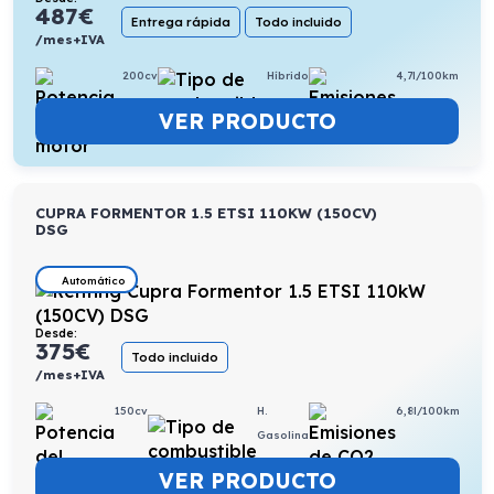
487
€
Entrega rápida
Todo incluido
/mes+IVA
200cv
Híbrido
4,7l/100km
VER PRODUCTO
CUPRA FORMENTOR 1.5 ETSI 110KW (150CV)
DSG
Automático
Desde:
375
€
Todo incluido
/mes+IVA
150cv
H.
6,8l/100km
Gasolina
VER PRODUCTO