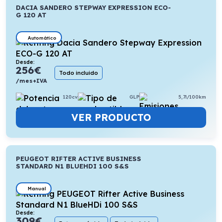
DACIA SANDERO STEPWAY EXPRESSION ECO-
G 120 AT
Automático
Desde:
256
€
Todo incluido
/mes+IVA
120cv
GLP
5,7l/100km
VER PRODUCTO
PEUGEOT RIFTER ACTIVE BUSINESS
STANDARD N1 BLUEHDI 100 S&S
Manual
Desde:
309
€