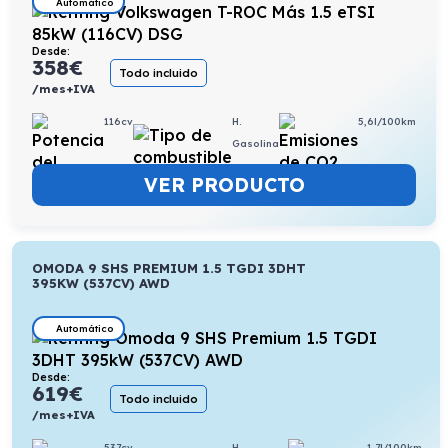
Automático
Desde:
358
€
Todo incluido
/mes+IVA
116cv
H.
5,6l/100km
Gasolina
VER PRODUCTO
OMODA 9 SHS PREMIUM 1.5 TGDI 3DHT
395KW (537CV) AWD
Automático
Desde:
619
€
Todo incluido
/mes+IVA
537cv
H.
1,7l/100km