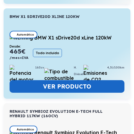
BMW X1 SDRIVE20D XLINE 120KW
Automático
Desde:
465
€
Todo incluido
/mes+IVA
163cv
H.
4,5l/100km
Diésel
VER PRODUCTO
RENAULT SYMBIOZ EVOLUTION E-TECH FULL
HYBRID 117KW (160CV)
Automático