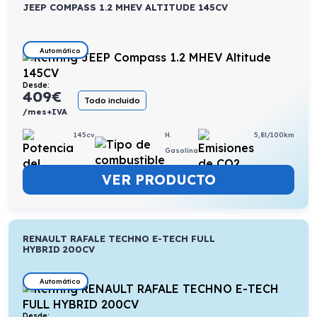
JEEP COMPASS 1.2 MHEV ALTITUDE 145CV
Automático
Desde:
409
€
Todo incluido
/mes+IVA
145cv
H.
5,8l/100km
Gasolina
VER PRODUCTO
RENAULT RAFALE TECHNO E-TECH FULL
HYBRID 200CV
Automático
Desde: