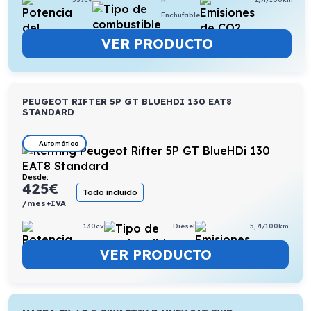
Enchufable
VER PRODUCTO
PEUGEOT RIFTER 5P GT BLUEHDI 130 EAT8
STANDARD
Automático
Desde:
425
€
Todo incluido
/mes+IVA
130cv
Diésel
5,7l/100km
VER PRODUCTO