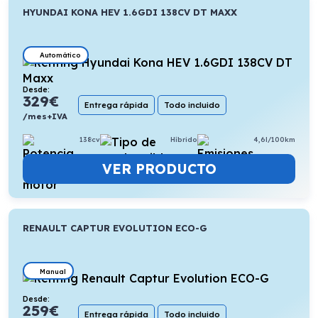
HYUNDAI KONA HEV 1.6GDI 138CV DT MAXX
Automático
Desde:
329
€
Entrega rápida
Todo incluido
/mes+IVA
138cv
Híbrido
4,6l/100km
VER PRODUCTO
RENAULT CAPTUR EVOLUTION ECO-G
Manual
Desde:
259
€
Entrega rápida
Todo incluido