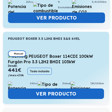
215cv
H.
0,4l/100km
Enchufable
VER PRODUCTO
PEUGEOT BOXER 3.5 L2H2 BHDI S&S 6VEL
Manual
Desde:
441
€
Todo incluido
/mes+IVA
140cv
Diésel
7,8l/100km
VER PRODUCTO