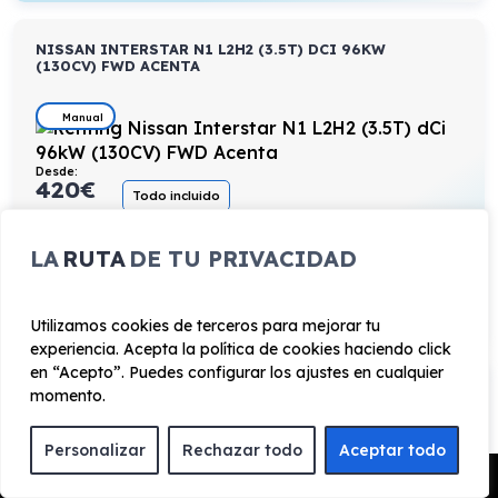
NISSAN INTERSTAR N1 L2H2 (3.5T) DCI 96KW
(130CV) FWD ACENTA
Manual
Desde:
420
€
Todo incluido
/mes+IVA
130cv
Diésel
8l/100km
LA
RUTA
DE TU PRIVACIDAD
VER PRODUCTO
Utilizamos cookies de terceros para mejorar tu
experiencia. Acepta la política de cookies haciendo click
en “Acepto”. Puedes configurar los ajustes en cualquier
LYNK & CO 08 1.5 PHEV CORE
momento.
Personalizar
Rechazar todo
Aceptar todo
Automático
Pedir Presupuesto