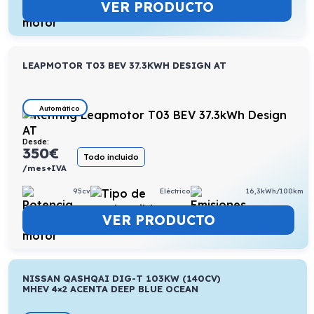
VER PRODUCTO
LEAPMOTOR T03 BEV 37.3KWH DESIGN AT
Automático
Desde:
350
€
Todo incluido
/mes+IVA
95cv
Eléctrico
16,3kWh/100km
VER PRODUCTO
NISSAN QASHQAI DIG-T 103KW (140CV)
MHEV 4×2 ACENTA DEEP BLUE OCEAN