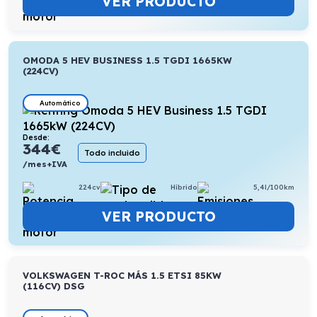
VER PRODUCTO
OMODA 5 HEV BUSINESS 1.5 TGDI 1665KW
(224CV)
Automático
Desde:
344
€
Todo incluido
/mes+IVA
224cv
Híbrido
5,4l/100km
VER PRODUCTO
VOLKSWAGEN T-ROC MÁS 1.5 ETSI 85KW
(116CV) DSG