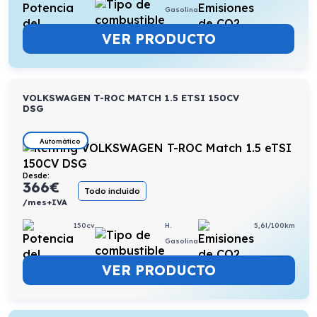
Gasolina
VER PRODUCTO
VOLKSWAGEN T-ROC MATCH 1.5 ETSI 150CV
DSG
Automático
Desde:
366
€
Todo incluido
/mes+IVA
150cv
H.
5,6l/100km
Gasolina
VER PRODUCTO