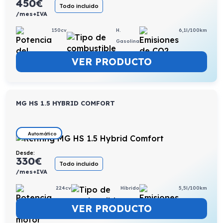
450
€
Todo incluido
/mes+IVA
150cv
H.
6,1l/100km
Gasolina
VER PRODUCTO
MG HS 1.5 HYBRID COMFORT
Automático
Desde:
330
€
Todo incluido
/mes+IVA
224cv
Híbrido
5,5l/100km
VER PRODUCTO