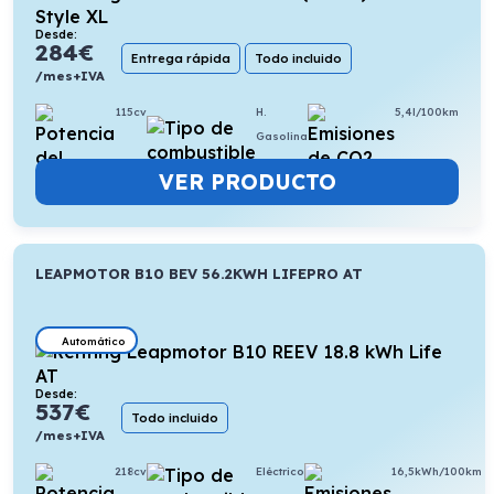
Desde:
284
€
Entrega rápida
Todo incluido
/mes+IVA
115cv
H.
5,4l/100km
Gasolina
VER PRODUCTO
LEAPMOTOR B10 BEV 56.2KWH LIFEPRO AT
Automático
Desde:
537
€
Todo incluido
/mes+IVA
218cv
Eléctrico
16,5kWh/100km