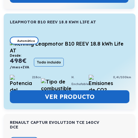
LEAPMOTOR B10 REEV 18.8 KWH LIFE AT
Automático
Desde:
498
€
Todo incluido
/mes+IVA
218cv
H.
0,4l/100km
Enchufable
VER PRODUCTO
RENAULT CAPTUR EVOLUTION TCE 140CV
DCE