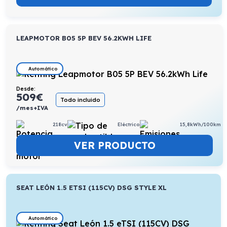
LEAPMOTOR B05 5P BEV 56.2KWH LIFE
Automático
Desde:
509
€
Todo incluido
/mes+IVA
218cv
Eléctrico
15,8kWh/100km
VER PRODUCTO
SEAT LEÓN 1.5 ETSI (115CV) DSG STYLE XL
Automático