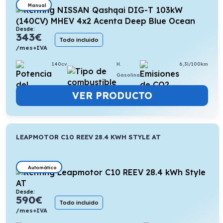
Manual
Desde:
343
€
Todo incluido
/mes+IVA
140cv
H.
6,3l/100km
Gasolina
VER PRODUCTO
LEAPMOTOR C10 REEV 28.4 KWH STYLE AT
Automático
Desde:
590
€
Todo incluido
/mes+IVA