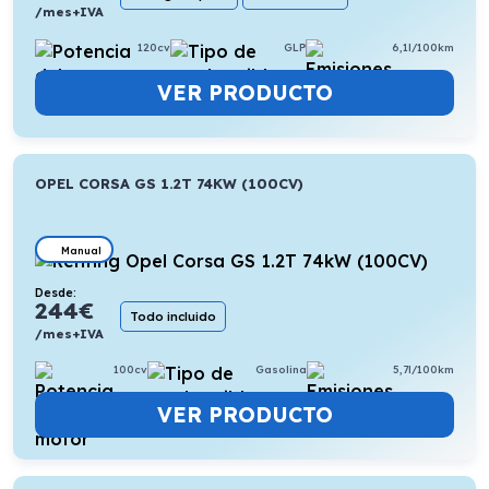
/mes+IVA
120cv
GLP
6,1l/100km
VER PRODUCTO
OPEL CORSA GS 1.2T 74KW (100CV)
Manual
Desde:
244
€
Todo incluido
/mes+IVA
100cv
Gasolina
5,7l/100km
VER PRODUCTO