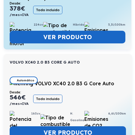
Desde:
378
€
Todo incluido
/mes+IVA
224cv
Híbrido
5,3l/100km
VER PRODUCTO
VOLVO XC40 2.0 B3 CORE G AUTO
Automático
Desde:
546
€
Todo incluido
/mes+IVA
163cv
H.
6,6l/100km
Gasolina
VER PRODUCTO