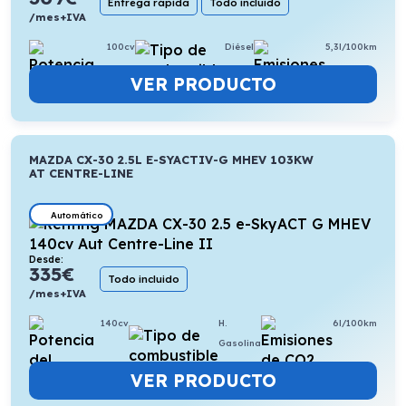
Entrega rápida
Todo incluido
/mes+IVA
100cv
Diésel
5,3l/100km
VER PRODUCTO
MAZDA CX-30 2.5L E-SYACTIV-G MHEV 103KW
AT CENTRE-LINE
Automático
Desde:
335
€
Todo incluido
/mes+IVA
140cv
H.
6l/100km
Gasolina
VER PRODUCTO