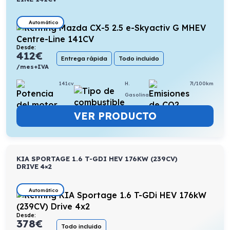
Automático
Desde:
412
€
Entrega rápida
Todo incluido
/mes+IVA
141cv
H.
7l/100km
Gasolina
VER PRODUCTO
KIA SPORTAGE 1.6 T-GDI HEV 176KW (239CV)
DRIVE 4×2
Automático
Desde:
378
€
Todo incluido