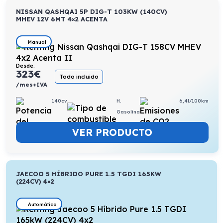
NISSAN QASHQAI 5P DIG-T 103KW (140CV)
MHEV 12V 6MT 4×2 ACENTA
Manual
Desde:
323
€
Todo incluido
/mes+IVA
140cv
H.
6,4l/100km
Gasolina
VER PRODUCTO
JAECOO 5 HÍBRIDO PURE 1.5 TGDI 165KW
(224CV) 4×2
Automático