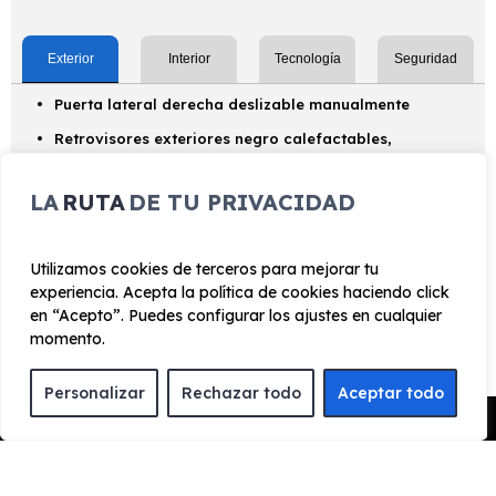
Exterior
Interior
Tecnología
Seguridad
Puerta lateral derecha deslizable manualmente
Retrovisores exteriores negro calefactables,
plegables eléctricamente y ajustables
LA
RUTA
DE TU PRIVACIDAD
Puertas traseras doble paneladas apertura 180º
Llantas de acero de 16"
Utilizamos cookies de terceros para mejorar tu
Paragolpes delantero y trasero negro
experiencia. Acepta la política de cookies haciendo click
en “Acepto”. Puedes configurar los ajustes en cualquier
momento.
¿Cómo funciona el renting?
Personalizar
Rechazar todo
Aceptar todo
Pedir Presupuesto
ENCUENTRA TU FAVORITO