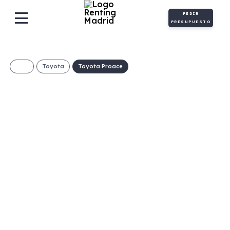
PEDIR
PRESUPUESTO
Toyota
Toyota Proace
Toyota Proace EV
Van GX Plus L1
€/Mes
Desde:
+ IVA
Eléctrico
Automático
136cv
0