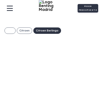
PEDIR
PRESUPUESTO
Citroen
Citroen Berlingo
CITROEN
BERLINGO TALLA
M BLUEHDI 100
€/Mes
Desde:
+ IVA
Diésel
Manual
100cv
C