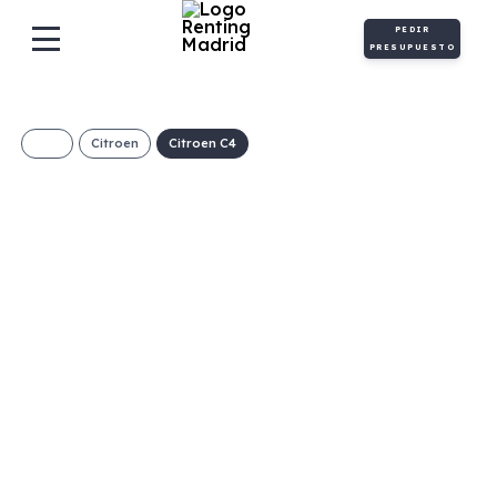
PEDIR
PRESUPUESTO
Citroen
Citroen C4
CITROEN C4
PURETECH 130 S&S
6V PLUS (MANUAL)
€/Mes
Desde:
+ IVA
Gasolina
Manual
130cv
C