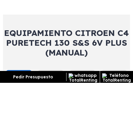
EQUIPAMIENTO CITROEN C4
PURETECH 130 S&S 6V PLUS
(MANUAL)
Exterior
Interior
Tecnología
Seguridad
Pedir Presupuesto
Alerón trasero (maletero)
Pintura pastel
Retrovisores exteriores ajustables eléctricamente /
desempañables
Retrovisores exteriores con intermitente integrado
Retrovisores con intermitentes incorporados