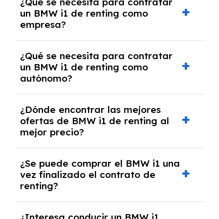
¿Qué se necesita para contratar
y, en algunos casos, una consulta de solvencia
un BMW i1 de renting como
crediticia y un pago inicial.
empresa?
Necesitarás el CIF de la empresa,
¿Qué se necesita para contratar
documentación financiera y, en algunos
un BMW i1 de renting como
casos, un informe de solvencia de la empresa
autónomo?
y un pago inicial.
Se necesita DNI/NIE, alta en el régimen de
¿Dónde encontrar las mejores
autónomos, justificante de ingresos y, en
ofertas de BMW i1 de renting al
algunos casos, un informe fiscal y un pago
mejor precio?
inicial.
En nuestra página web podrás encontrar las
¿Se puede comprar el BMW i1 una
mejores ofertas de vehículos de renting con
vez finalizado el contrato de
todos los gastos incluidos y sin pagar
renting?
entradas.
Sí, en algunos casos, al final del contrato de
¿Interesa conducir un BMW i1