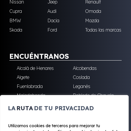
Nissan
Jeep
Renault
Cupra
Audi
Omoda
BMW
Dacia
Mazda
Skoda
Ford
Todas las marcas
ENCUÉNTRANOS
Alcalá de Henares
Alcobendas
Algete
Coslada
Fuenlabrada
Leganés
Majadahonda
Robledo de Chavela
San Sebastián de los
Villalba
LA
RUTA
DE TU PRIVACIDAD
Reyes
Utilizamos cookies de terceros para mejorar tu