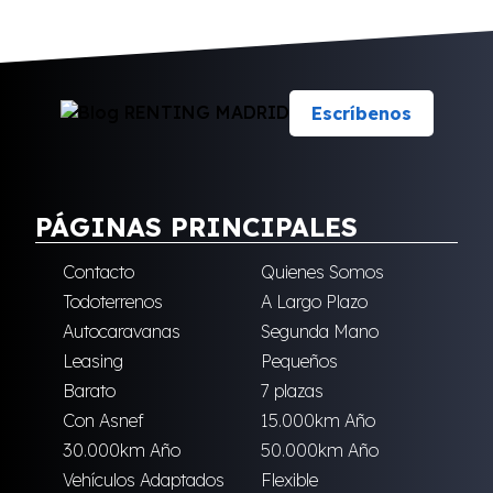
Escríbenos
PÁGINAS PRINCIPALES
Contacto
Quienes Somos
Todoterrenos
A Largo Plazo
Autocaravanas
Segunda Mano
Leasing
Pequeños
Barato
7 plazas
Con Asnef
15.000km Año
30.000km Año
50.000km Año
Vehículos Adaptados
Flexible