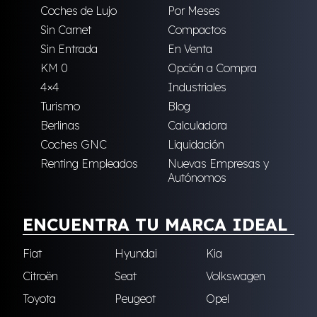
Coches de Lujo
Por Meses
Sin Carnet
Compactos
Sin Entrada
En Venta
KM 0
Opción a Compra
4×4
Industriales
Turismo
Blog
Berlinas
Calculadora
Coches GNC
Liquidación
Renting Empleados
Nuevas Empresas y
Autónomos
ENCUENTRA TU MARCA IDEAL
Fiat
Hyundai
Kia
Citroën
Seat
Volkswagen
Toyota
Peugeot
Opel