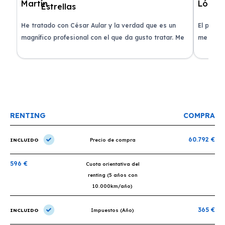
de
He tratado con César Aular y la verdad que es un
El proce
 que
magnífico profesional con el que da gusto tratar. Me
me atend
entregaron el coche en menos de 30 días. ¡Lo
claridad
o
recomiendo un montón, muchas gracias!
plazo ac
condicio
RENTING
COMPRA
60.792 €
INCLUIDO
Precio de compra
596 €
Cuota orientativa del
renting (5 años con
10.000km/año)
365 €
INCLUIDO
Impuestos (Año)