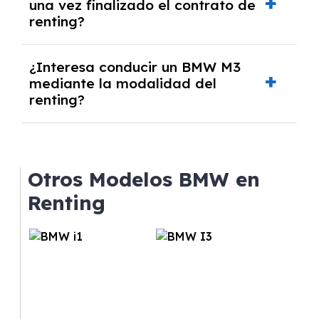
una vez finalizado el contrato de
todos los gastos incluidos y sin pagar
renting?
entradas.
Sí, en algunos casos, al final del contrato de
¿Interesa conducir un BMW M3
renting se puede adquirir el coche. En este
mediante la modalidad del
caso tendrán que analizar los años, la
renting?
cantidad de kilómetros recorridos y el coste
del mercado actual.
El renting puede ser ventajoso si prefieres una
cuota fija mensual, sin preocuparte de
mantenimiento, seguro o depreciación, y si te
Otros Modelos BMW en
gusta cambiar de coche cada pocos años.
Renting