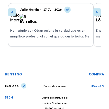
Julio Martín -
17 Jul, 2026
A
de
He tratado con César Aular y la verdad que es un
El proce
 que
magnífico profesional con el que da gusto tratar. Me
me atend
entregaron el coche en menos de 30 días. ¡Lo
claridad
o
recomiendo un montón, muchas gracias!
plazo ac
condicio
RENTING
COMPRA
60.792 €
INCLUIDO
Precio de compra
596 €
Cuota orientativa del
renting (5 años con
10.000km/año)