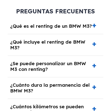
PREGUNTAS FRECUENTES
¿Qué es el renting de un BMW M3?
El renting de un BMW M3 es un contrato de
¿Qué incluye el renting de BMW
alquiler a largo plazo en el que pagas una
M3?
cuota mensual fija por el uso del coche
durante un periodo determinado,
El renting incluye el uso y disfrute del coche,
generalmente entre 2 y 5 años.
¿Se puede personalizar un BMW
seguro a todo riesgo, mantenimiento,
M3 con renting?
reparaciones, impuestos, asistencia en
carretera y gestión de la documentación.
Sí, puedes personalizar el coche con ciertas
¿Cuánto dura la permanencia del
opciones y equipamiento adicional, siempre y
BMW M3?
cuando lo pactes con la empresa de renting.
Puedes elegir la duración del contrato de
¿Cuántos kilómetros se pueden
renting, que normalmente varía entre 2 y 5