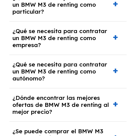
un BMW M3 de renting como
cancelación anticipada. Es importante revisar
particular?
las condiciones del contrato y hablar con un
experto que te asesore.
Se requiere DNI/NIE, justificante de ingresos
¿Qué se necesita para contratar
y, en algunos casos, una consulta de solvencia
un BMW M3 de renting como
crediticia y un pago inicial.
empresa?
Necesitarás el CIF de la empresa,
¿Qué se necesita para contratar
documentación financiera y, en algunos
un BMW M3 de renting como
casos, un informe de solvencia de la empresa
autónomo?
y un pago inicial.
Se necesita DNI/NIE, alta en el régimen de
¿Dónde encontrar las mejores
autónomos, justificante de ingresos y, en
ofertas de BMW M3 de renting al
algunos casos, un informe fiscal y un pago
mejor precio?
inicial.
En nuestra página web podrás encontrar las
¿Se puede comprar el BMW M3
mejores ofertas de vehículos de renting con