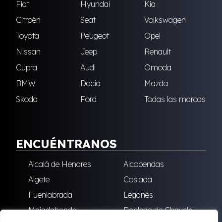
Fiat
Hyundai
Kia
Citroën
Seat
Volkswagen
Toyota
Peugeot
Opel
Nissan
Jeep
Renault
Cupra
Audi
Omoda
BMW
Dacia
Mazda
Skoda
Ford
Todas las marcas
ENCUÉNTRANOS
Alcalá de Henares
Alcobendas
Algete
Coslada
Fuenlabrada
Leganés
Majadahonda
Robledo de Chavela