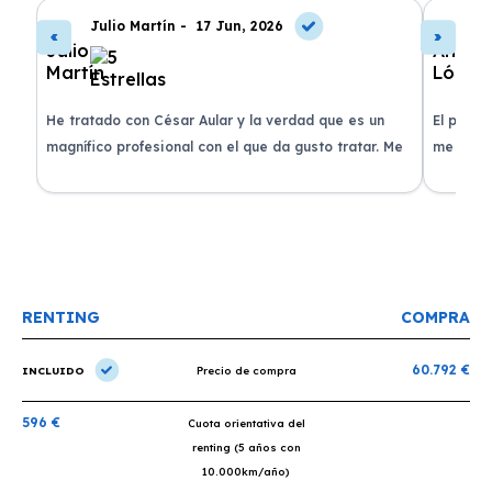
Julio Martín -
17 Jun, 2026
A
de
He tratado con César Aular y la verdad que es un
El proce
 que
magnífico profesional con el que da gusto tratar. Me
me atend
entregaron el coche en menos de 30 días. ¡Lo
claridad
o
recomiendo un montón, muchas gracias!
plazo ac
condicio
RENTING
COMPRA
60.792 €
INCLUIDO
Precio de compra
596 €
Cuota orientativa del
renting (5 años con
10.000km/año)