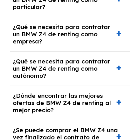
cancelación anticipada. Es importante revisar
particular?
las condiciones del contrato y hablar con un
experto que te asesore.
Se requiere DNI/NIE, justificante de ingresos
¿Qué se necesita para contratar
y, en algunos casos, una consulta de solvencia
un BMW Z4 de renting como
crediticia y un pago inicial.
empresa?
Necesitarás el CIF de la empresa,
¿Qué se necesita para contratar
documentación financiera y, en algunos
un BMW Z4 de renting como
casos, un informe de solvencia de la empresa
autónomo?
y un pago inicial.
Se necesita DNI/NIE, alta en el régimen de
¿Dónde encontrar las mejores
autónomos, justificante de ingresos y, en
ofertas de BMW Z4 de renting al
algunos casos, un informe fiscal y un pago
mejor precio?
inicial.
En nuestra página web podrás encontrar las
¿Se puede comprar el BMW Z4 una
mejores ofertas de vehículos de renting con
vez finalizado el contrato de
todos los gastos incluidos y sin pagar