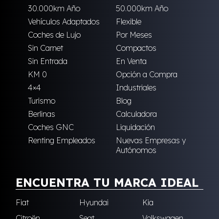
30.000km Año
50.000km Año
Vehículos Adaptados
Flexible
Coches de Lujo
Por Meses
Sin Carnet
Compactos
Sin Entrada
En Venta
KM 0
Opción a Compra
4×4
Industriales
Turismo
Blog
Berlinas
Calculadora
Coches GNC
Liquidación
Renting Empleados
Nuevas Empresas y
Autónomos
ENCUENTRA TU MARCA IDEAL
Fiat
Hyundai
Kia
Citroën
Seat
Volkswagen