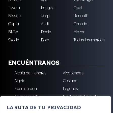
Toyota
Peugeot
Opel
Nissan
Jeep
Renault
Cupra
Audi
Omoda
BMW
Dacia
Mazda
Skoda
Ford
Todas las marcas
ENCUÉNTRANOS
Alcalá de Henares
Alcobendas
Algete
Coslada
Fuenlabrada
Leganés
Majadahonda
Robledo de Chavela
San Sebastián de los
Villalba
LA
RUTA
DE TU PRIVACIDAD
Reyes