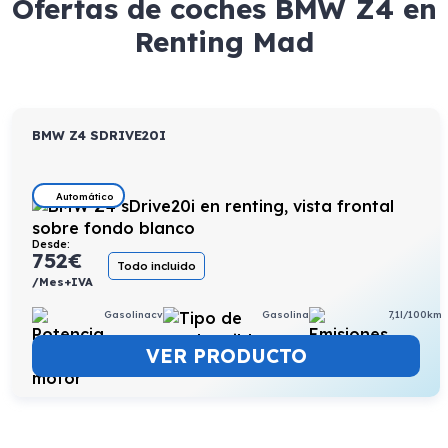
Ofertas de coches BMW Z4 en
Renting Mad
BMW Z4 SDRIVE20I
Automático
Desde:
752
€
Todo incluido
/Mes+IVA
Gasolinacv
Gasolina
7,1l/100km
VER PRODUCTO