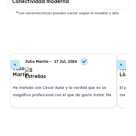
Conectividad moderna
Las características pueden variar según el modelo y año.
Julio Martín -
17 Jul, 2026
A
de
He tratado con César Aular y la verdad que es un
El proce
 que
magnífico profesional con el que da gusto tratar. Me
me atend
entregaron el coche en menos de 30 días. ¡Lo
claridad
o
recomiendo un montón, muchas gracias!
plazo ac
condicio