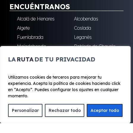
ENCUÉNTRANOS
Alcalá de Henares
Alcobendas
Algete
Coslada
Fuenlabrada
Leganés
Majadahonda
Robledo de Chavela
San Sebastián de los
Villalba
LA
RUTA
DE TU PRIVACIDAD
Reyes
Utilizamos cookies de terceros para mejorar tu
experiencia. Acepta la política de cookies haciendo click
© 2020 - 2026 Renting Mad
en “Acepto”. Puedes configurar los ajustes en cualquier
Aviso legal y Privacidad
|
Política de cookies
|
Términos
momento.
Personalizar
Rechazar todo
Aceptar todo