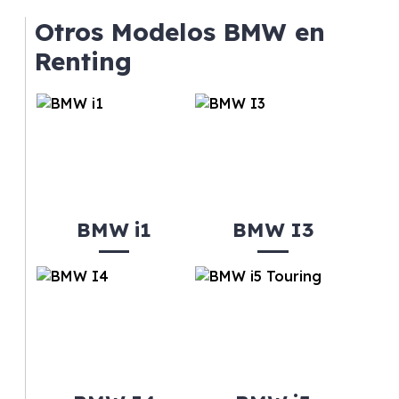
mantenimiento, seguro o depreciación, y si te
Otros Modelos BMW en
gusta cambiar de coche cada pocos años.
Renting
BMW i1
BMW I3