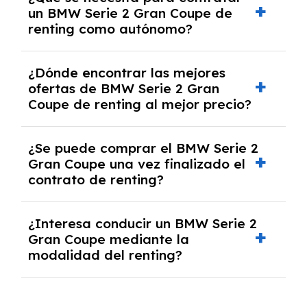
documentación financiera y, en algunos
un BMW Serie 2 Gran Coupe de
casos, un informe de solvencia de la empresa
renting como autónomo?
y un pago inicial.
Se necesita DNI/NIE, alta en el régimen de
¿Dónde encontrar las mejores
autónomos, justificante de ingresos y, en
ofertas de BMW Serie 2 Gran
algunos casos, un informe fiscal y un pago
Coupe de renting al mejor precio?
inicial.
En nuestra página web podrás encontrar las
¿Se puede comprar el BMW Serie 2
mejores ofertas de vehículos de renting con
Gran Coupe una vez finalizado el
todos los gastos incluidos y sin pagar
contrato de renting?
entradas.
Sí, en algunos casos, al final del contrato de
¿Interesa conducir un BMW Serie 2
renting se puede adquirir el coche. En este
Gran Coupe mediante la
caso tendrán que analizar los años, la
modalidad del renting?
cantidad de kilómetros recorridos y el coste
del mercado actual.
El renting puede ser ventajoso si prefieres una
cuota fija mensual, sin preocuparte de