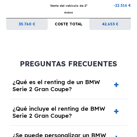
-22.516 €
Venta del vehículo de 2ª
mano
35.760 €
COSTE TOTAL
42.653 €
PREGUNTAS FRECUENTES
¿Qué es el renting de un BMW
Serie 2 Gran Coupe?
El renting de un BMW Serie 2 Gran Coupe es
¿Qué incluye el renting de BMW
un contrato de alquiler a largo plazo en el que
Serie 2 Gran Coupe?
pagas una cuota mensual fija por el uso del
coche durante un periodo determinado,
El renting incluye el uso y disfrute del coche,
generalmente entre 2 y 5 años.
¿Se puede personalizar un BMW
seguro a todo riesgo, mantenimiento,