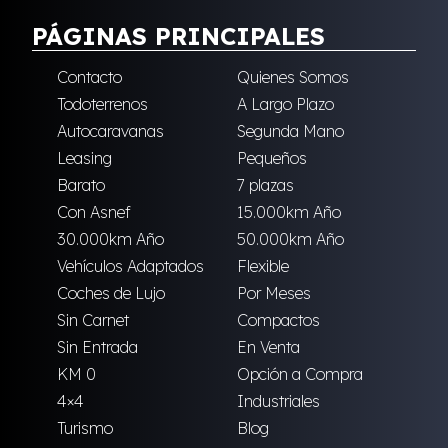
PÁGINAS PRINCIPALES
Contacto
Quienes Somos
Todoterrenos
A Largo Plazo
Autocaravanas
Segunda Mano
Leasing
Pequeños
Barato
7 plazas
Con Asnef
15.000km Año
30.000km Año
50.000km Año
Vehículos Adaptados
Flexible
Coches de Lujo
Por Meses
Sin Carnet
Compactos
Sin Entrada
En Venta
KM 0
Opción a Compra
4×4
Industriales
Turismo
Blog