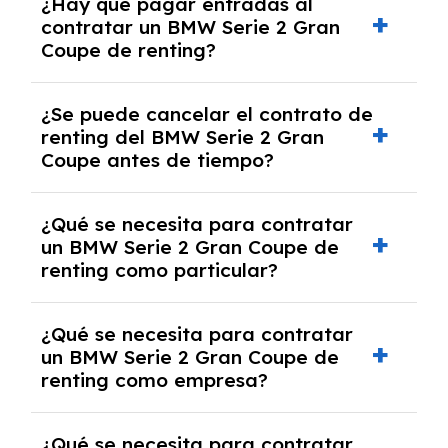
¿Hay que pagar entradas al
Serie 2 Gran Coupe con el seguro a todo
contratar un BMW Serie 2 Gran
riesgo sin franquicia incluido dentro de las
Coupe de renting?
cuotas mensuales.
No, con el renting tienes la ventaja de que no
¿Se puede cancelar el contrato de
tendrás que pagar ningún tipo de entrada
renting del BMW Serie 2 Gran
salvo en casos que lo exija el proveedor
Coupe antes de tiempo?
debido al resultado del estudio de viabilidad
económica.
Generalmente, puedes rescindir el contrato,
¿Qué se necesita para contratar
pero puede haber penalizaciones por
un BMW Serie 2 Gran Coupe de
cancelación anticipada. Es importante revisar
renting como particular?
las condiciones del contrato y hablar con un
experto que te asesore.
Se requiere DNI/NIE, justificante de ingresos
¿Qué se necesita para contratar
y, en algunos casos, una consulta de solvencia
un BMW Serie 2 Gran Coupe de
crediticia y un pago inicial.
renting como empresa?
Necesitarás el CIF de la empresa,
¿Qué se necesita para contratar