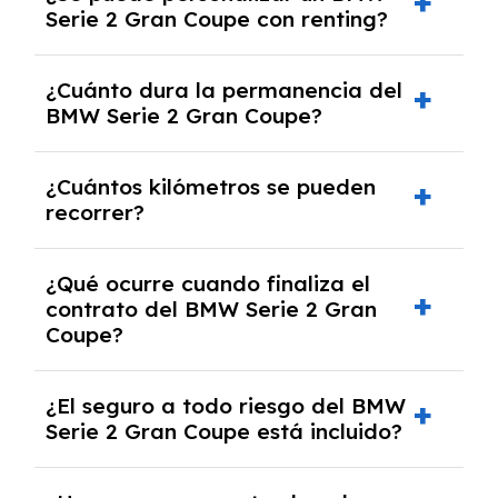
Serie 2 Gran Coupe con renting?
reparaciones, impuestos, asistencia en
carretera y gestión de la documentación.
Sí, puedes personalizar el coche con ciertas
¿Cuánto dura la permanencia del
opciones y equipamiento adicional, siempre y
BMW Serie 2 Gran Coupe?
cuando lo pactes con la empresa de renting.
Puedes elegir la duración del contrato de
¿Cuántos kilómetros se pueden
renting, que normalmente varía entre 2 y 5
recorrer?
años.
El número de kilómetros está limitado por el
¿Qué ocurre cuando finaliza el
contrato y puede variar entre 10,000 y
contrato del BMW Serie 2 Gran
30,000 km anuales. Si excedes ese límite,
Coupe?
puede haber un cargo adicional.
Al finalizar el contrato, puedes devolver el
¿El seguro a todo riesgo del BMW
coche, renovarlo por uno nuevo o, en algunos
Serie 2 Gran Coupe está incluido?
casos, comprarlo a un precio previamente
acordado.
Con el renting podrás disfrutar de un BMW