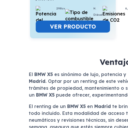
298cv
H.
6
Diésel
VER PRODUCTO
Ventaj
El
BMW X5
es sinónimo de lujo, potencia y
Madrid
. Optar por un renting de este veh
trámites de propiedad, mantenimiento o se
un
BMW X5
puede ofrecer, experimentando
El renting de un
BMW X5
en
Madrid
te brin
todo incluido. Esta modalidad de acceso 
neumáticos y revisiones técnicas, sin dese
semana, asegura que estés siempre cubier