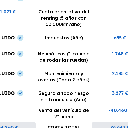
1.071 €
Cuota orientativa del
renting (5 años con
10.000km/año)
LUIDO
Impuestos (Año)
655 €
LUIDO
Neumáticos (1 cambio
1.748 
de todas las ruedas)
LUIDO
Mantenimiento y
2.185 €
averías (Cada 2 años)
LUIDO
Seguro a todo riesgo
3.277 €
sin franquicia (Año)
Venta del vehículo de
-40.460
2ª mano
64.260 €
COSTE TOTAL
76.647 