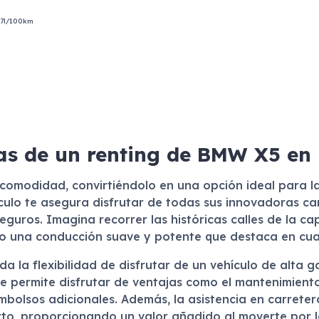
,7l/100km
as de un renting de BMW X5 en
 comodidad, convirtiéndolo en una opción ideal para la
ículo te asegura disfrutar de todas sus innovadoras car
guros. Imagina recorrer las históricas calles de la cap
 una conducción suave y potente que destaca en cua
da la flexibilidad de disfrutar de un vehículo de alta 
te permite disfrutar de ventajas como el mantenimient
mbolsos adicionales. Además, la asistencia en carretera 
to, proporcionando un valor añadido al moverte por l