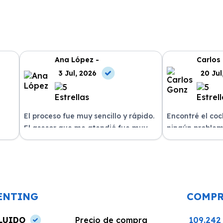
Ana López -
Carlos
3 Jul, 2026
20 Jul
El proceso fue muy sencillo y rápido.
Encontré el co
El asesor que me atendió fue muy
ningún problem
amable y me explicó todo con
del equipo. La 
n
claridad. La entrega del vehículo se
excelente, siem
o un
realizó en el plazo acordado y el
dispuestos a re
coche estaba en perfectas
¡Recomiendo est
condiciones.
ENTING
COMP
LUIDO
Precio de compra
109.242