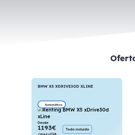
Ofert
BMW X5 XDRIVE30D XLINE
Automático
Desde:
1193
€
Todo incluido
/mes+IVA