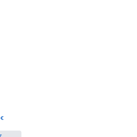
€
 €
€