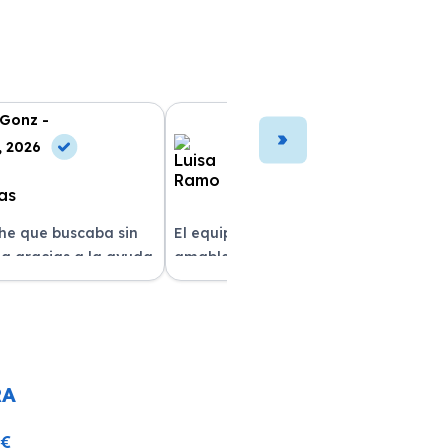
 Gonz -
Luisa Ramo -
, 2026
10 Jun, 2026
che que buscaba sin
El equipo fue muy profesional y
a gracias a la ayuda
amable durante todo el proceso. La
atención al cliente fue
entrega del vehículo fue rapidísima
pre estuvieron
y el coche estaba impecable. ¡Superó
solver mis dudas.
mis expectativas! Quedé muy
e servicio!
satisfecha con la atención recibida.
RA
 €