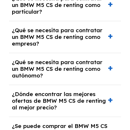
un BMW M5 CS de renting como
cancelación anticipada. Es importante revisar
particular?
las condiciones del contrato y hablar con un
experto que te asesore.
Se requiere DNI/NIE, justificante de ingresos
¿Qué se necesita para contratar
y, en algunos casos, una consulta de solvencia
un BMW M5 CS de renting como
crediticia y un pago inicial.
empresa?
Necesitarás el CIF de la empresa,
¿Qué se necesita para contratar
documentación financiera y, en algunos
un BMW M5 CS de renting como
casos, un informe de solvencia de la empresa
autónomo?
y un pago inicial.
Se necesita DNI/NIE, alta en el régimen de
¿Dónde encontrar las mejores
autónomos, justificante de ingresos y, en
ofertas de BMW M5 CS de renting
algunos casos, un informe fiscal y un pago
al mejor precio?
inicial.
En nuestra página web podrás encontrar las
¿Se puede comprar el BMW M5 CS
mejores ofertas de vehículos de renting con