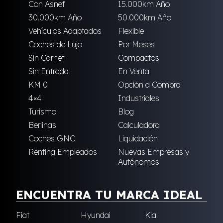
Con Asnef
15.000km Año
30.000km Año
50.000km Año
Vehículos Adaptados
Flexible
Coches de Lujo
Por Meses
Sin Carnet
Compactos
Sin Entrada
En Venta
KM 0
Opción a Compra
4×4
Industriales
Turismo
Blog
Berlinas
Calculadora
Coches GNC
Liquidación
Renting Empleados
Nuevas Empresas y
Autónomos
ENCUENTRA TU MARCA IDEAL
Fiat
Hyundai
Kia