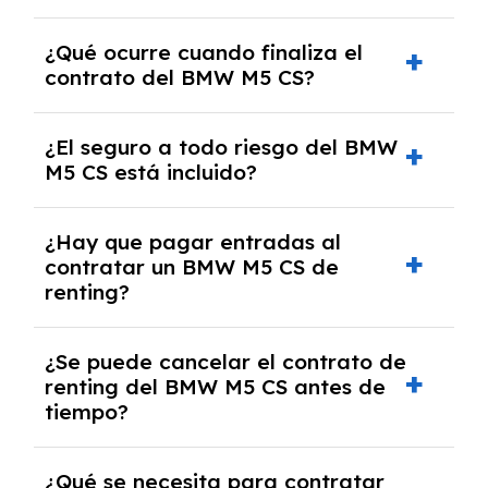
El número de kilómetros está limitado por el
¿Qué ocurre cuando finaliza el
contrato y puede variar entre 10,000 y
contrato del BMW M5 CS?
30,000 km anuales. Si excedes ese límite,
puede haber un cargo adicional.
Al finalizar el contrato, puedes devolver el
¿El seguro a todo riesgo del BMW
coche, renovarlo por uno nuevo o, en algunos
M5 CS está incluido?
casos, comprarlo a un precio previamente
acordado.
Con el renting podrás disfrutar de un BMW M5
¿Hay que pagar entradas al
CS con el seguro a todo riesgo sin franquicia
contratar un BMW M5 CS de
incluido dentro de las cuotas mensuales.
renting?
No, con el renting tienes la ventaja de que no
¿Se puede cancelar el contrato de
tendrás que pagar ningún tipo de entrada
renting del BMW M5 CS antes de
salvo en casos que lo exija el proveedor
tiempo?
debido al resultado del estudio de viabilidad
económica.
Generalmente, puedes rescindir el contrato,
¿Qué se necesita para contratar
pero puede haber penalizaciones por