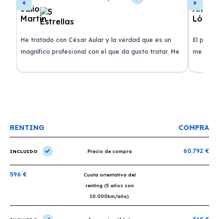
de
He tratado con César Aular y la verdad que es un
El proce
 que
magnífico profesional con el que da gusto tratar. Me
me atend
entregaron el coche en menos de 30 días. ¡Lo
claridad
o
recomiendo un montón, muchas gracias!
plazo ac
condicio
RENTING
COMPRA
60.792 €
INCLUIDO
Precio de compra
596 €
Cuota orientativa del
renting (5 años con
10.000km/año)