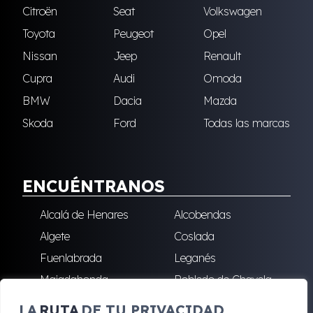
Citroën
Seat
Volkswagen
Toyota
Peugeot
Opel
Nissan
Jeep
Renault
Cupra
Audi
Omoda
BMW
Dacia
Mazda
Skoda
Ford
Todas las marcas
ENCUÉNTRANOS
Alcalá de Henares
Alcobendas
Algete
Coslada
Fuenlabrada
Leganés
Majadahonda
Robledo de Chavela
San Sebastián de los
Villalba
LA
RUTA
DE TU PRIVACIDAD