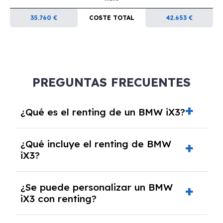
35.760 €
COSTE TOTAL
42.653 €
PREGUNTAS FRECUENTES
¿Qué es el renting de un BMW iX3?
El renting de un BMW iX3 es un contrato de
¿Qué incluye el renting de BMW
alquiler a largo plazo en el que pagas una
iX3?
cuota mensual fija por el uso del coche
durante un periodo determinado,
El renting incluye el uso y disfrute del coche,
generalmente entre 2 y 5 años.
¿Se puede personalizar un BMW
seguro a todo riesgo, mantenimiento,
iX3 con renting?
reparaciones, impuestos, asistencia en
carretera y gestión de la documentación.
Sí, puedes personalizar el coche con ciertas