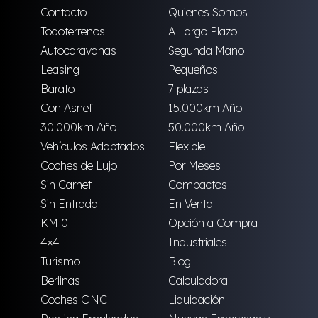
Contacto
Quienes Somos
Todoterrenos
A Largo Plazo
Autocaravanas
Segunda Mano
Leasing
Pequeños
Barato
7 plazas
Con Asnef
15.000km Año
30.000km Año
50.000km Año
Vehículos Adaptados
Flexible
Coches de Lujo
Por Meses
Sin Carnet
Compactos
Sin Entrada
En Venta
KM 0
Opción a Compra
4×4
Industriales
Turismo
Blog
Berlinas
Calculadora
Coches GNC
Liquidación