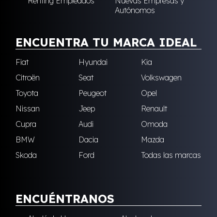
Renting Empleados
Nuevas Empresas y
Autónomos
ENCUENTRA TU MARCA IDEAL
Fiat
Hyundai
Kia
Citroën
Seat
Volkswagen
Toyota
Peugeot
Opel
Nissan
Jeep
Renault
Cupra
Audi
Omoda
BMW
Dacia
Mazda
Skoda
Ford
Todas las marcas
ENCUÉNTRANOS