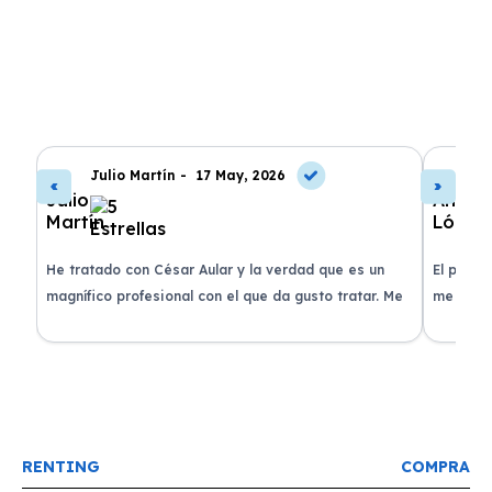
Julio Martín -
17 May, 2026
A
de
He tratado con César Aular y la verdad que es un
El proce
 que
magnífico profesional con el que da gusto tratar. Me
me atend
entregaron el coche en menos de 30 días. ¡Lo
claridad
o
recomiendo un montón, muchas gracias!
plazo ac
condicio
RENTING
COMPRA