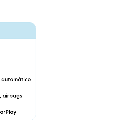
a automático
, airbags
CarPlay