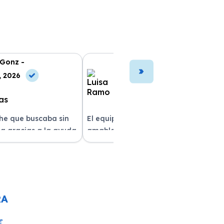
 Gonz -
Luisa Ramo -
, 2026
10 May, 2026
che que buscaba sin
El equipo fue muy profesional y
a gracias a la ayuda
amable durante todo el proceso. La
atención al cliente fue
entrega del vehículo fue rapidísima
pre estuvieron
y el coche estaba impecable. ¡Superó
solver mis dudas.
mis expectativas! Quedé muy
e servicio!
satisfecha con la atención recibida.
RA
€