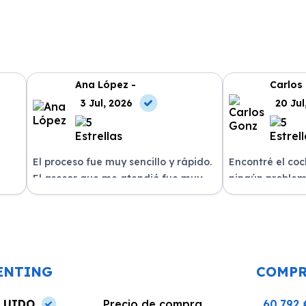
Ana López -
Carlos
3 Jul, 2026
20 Jul
El proceso fue muy sencillo y rápido.
Encontré el co
El asesor que me atendió fue muy
ningún problem
amable y me explicó todo con
del equipo. La 
n
claridad. La entrega del vehículo se
excelente, siem
o un
realizó en el plazo acordado y el
dispuestos a re
coche estaba en perfectas
¡Recomiendo est
condiciones.
ENTING
COMP
LUIDO
Precio de compra
60.792 